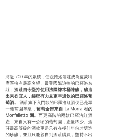
將近 700 年的累積，使蔻德洛酒莊成為皮蒙特
產區擁有最高名望、最受國際追捧的巴羅洛名
莊；
酒莊自今堅持使用法國橡木桶陳釀，釀造
出果香宜人，綿密有力且更早適飲的巴羅洛葡
萄酒。 
酒莊旗下入門款的巴羅洛紅酒便已是單
一葡萄園等級，
葡萄全部來自 La Morra 村的 
Monfalletto 園。
而更高階的兩款巴羅洛紅酒
產，來自只有一公頃的葡萄園，產量稀少。酒
莊最高等級的酒款更是只有在極佳年份才釀造
的珍釀，並且只能親自到酒莊購買，堅持不出