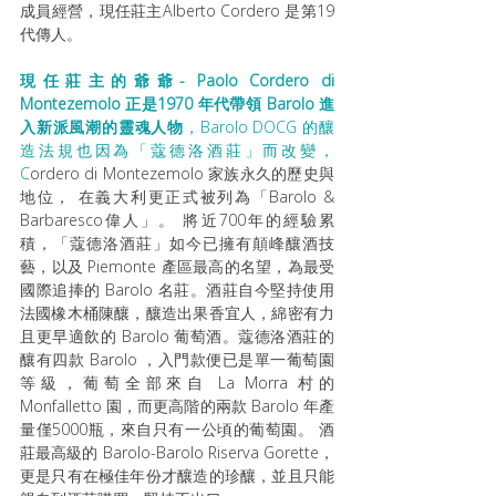
成員經營，現任莊主Alberto Cordero 是第19
代傳人。 
現任莊主的爺爺- Paolo Cordero di 
Montezemolo 正是1970 年代帶領 Barolo 進
入新派風潮的靈魂人物
，Barolo DOCG 的釀
造法規也因為「蔻德洛酒莊」而改變，
C
ordero di Montezemolo 家族永久的歷史與
地位， 在義大利更正式被列為「Barolo & 
Barbaresco偉人」。 將近700年的經驗累
積，「蔻德洛酒莊」如今已擁有顛峰釀酒技
藝，以及 Piemonte 產區最高的名望，為最受
國際追捧的 Barolo 名莊。酒莊自今堅持使用
法國橡木桶陳釀，釀造出果香宜人，綿密有力
且更早適飲的 Barolo 葡萄酒。蔻德洛酒莊的
釀有四款 Barolo ，入門款便已是單一葡萄園
等級，葡萄全部來自 La Morra 村的 
Monfalletto 園，而更高階的兩款 Barolo 年產
量僅5000瓶，來自只有一公頃的葡萄園。 酒
莊最高級的 Barolo-Barolo Riserva Gorette，
更是只有在極佳年份才釀造的珍釀，並且只能