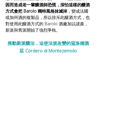
因而造成老一輩釀酒師恐慌，深怕這樣的釀酒
方式會把 Barolo 獨特風格抹滅掉
，變成法國
或加州酒的複製品，所以排斥此釀酒方式，也
對使用此釀酒方式的 Barolo 酒廠加以譴責，
新派與舊派開始了強烈爭執。
推動新派釀法，迫使法規改變的寇洛德酒
莊 Cordero di Montezemolo