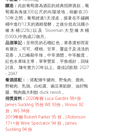
釀造：
此款葡萄酒為酒莊的經典招牌酒款，葡
萄園為海拔300公尺的向陽坡地，樹齡在20-
50年之間，葡萄經過5天浸皮，接著在不鏽鋼
桶中進行12天的酒精發酵，之後分批在法國小
橡木桶(228L)以及 Slovenian大型橡木桶
(5000L)中熟成22個月。
品酒筆記：
呈明亮的石榴紅色，果香濃郁而富
有層次，可可、櫻桃、甘草、覆盆子及淡淡的
花香，入口略顯辛辣，中等酒體，中等酸度，
紅色水果味主導，單寧豐富，平衡感好，回味
討喜。 陳年實力20年以上。最佳試飲期: 2027 
- 2047
餐酒搭配：
：搭配燉牛腱肉、野兔肉、鹿肉、
野豬肉、乳鴿、白松露、豌豆果餡餅、油封鴨
腿、鴨肉義大利餃 duck ravioli 。
得獎資料：
2020年份 Luca Gardini 98+分 
James Suckling 95分 WE 93分，Vinous 92
分，WS 94分 
2019年份 Robert Parker 95 分，J.Robinson 
17++分 Wine Spectator 94 分，James 
Suckling 94 分 