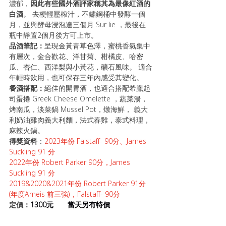
濃郁，
因此有些國外酒評家稱其為最像紅酒的
白酒
。 去梗輕壓榨汁，不鏽鋼桶中發酵一個
月，並與酵母浸泡達三個月 Sur lie ，最後在
瓶中靜置2個月後方可上市。
品酒筆記：
呈現金黃青草色澤，蜜桃香氣集中
有層次，金合歡花、洋甘菊、柑橘皮、哈密
瓜、杏仁、西洋梨與小黃花，礦石風味。 適合
年輕時飲用，也可保存三年內感受其變化。
餐酒搭配：
絕佳的開胃酒，也適合搭配希臘起
司蛋捲 Greek Cheese Omelette ，蔬菜湯，
烤南瓜，淡菜鍋 Mussel Pot，燉海鮮， 義大
利奶油雞肉義大利麵，法式春雞，泰式料理，
麻辣火鍋。
得獎資料
：
2023年份 Falstaff- 90分、James 
Suckling 91 分 
2022年份 Robert Parker 90分，James 
Suckling 91 分 
2019&2020&2021年份 Robert Parker 91分 
(年度Arneis 前三強)，Falstaff- 90分
定價：
1300元       當天另有特價