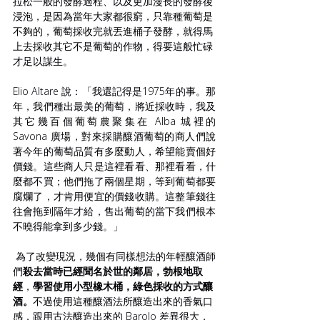
拉松一般的發酵過程、以及更加漫長的發酵後
浸泡，是因為當年大家都很窮，只靠種葡萄是
不夠的，葡萄採收完就丟進桶子發酵，就得馬
上去採收其它不是葡萄的作物，得要這般忙碌
才足以謀生。
Elio Altare 說：「我還記得是1975年的事。那
年，我們種出最美的葡萄，將近採收時，我及
其它幾百個葡萄農聚集在 Alba 城裡的 
Savona 廣場，對來採購釀酒葡萄的商人們說
著今年的葡萄品質有多麼動人，希望能賣個好
價錢。這些商人只是這裡看看、那裡看看，什
麼都不買；他們拖了兩個星期，等到葡萄都要
腐爛了，才肯用便宜的價錢收購。這整筆錢往
往會拖到隔年才給，售出葡萄的當下我們根本
不曉得能拿到多少錢。」
為了改變現況，幾個有同樣想法的年輕釀酒師
們
殺去當時已經聞名於世的鄰居，勃根地取
經
，
學習使用小型橡木桶，綠色採收的方式釀
酒。
不過使用這種釀酒法所釀造出來的香氣口
感，跟用古法釀造出來的 Barolo 差異很大，