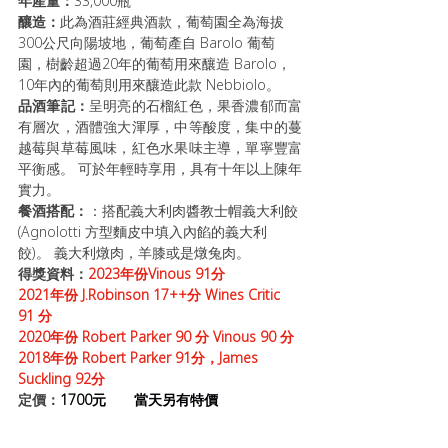
年產量：
33,000瓶
釀造：
此為酒莊經典酒款，葡萄園全為海拔
300公尺向陽坡地，葡萄產自 Barolo 葡萄
園，樹齡超過20年的葡萄用來釀造 Barolo， 
10年內的葡萄則用來釀造此款 Nebbiolo。
品酒筆記：
呈明亮的石榴紅色，果香濃郁而富
有層次，酒體強大渾厚，中等酸度，集中的蔓
越莓與草莓風味，紅色水果味主導，單寧豐富
平衡感。 可於年輕時享用，具有十年以上陳年
實力。
餐酒搭配：
：搭配義大利肉醬教士帽義大利餃 
(Agnolotti 方型麵皮中填入內餡的義大利
餃)。 義大利燉肉，羊膝或是燉兔肉。
得獎資料：
2023年份Vinous 91分 
2021年份 J.Robinson 17++分 Wines Critic 
91 分 
2020年份 Robert Parker 90 分 Vinous 90 分 
2018年份 Robert Parker 91分，James 
Suckling 92分 
定價：
1700元       當天另有特價