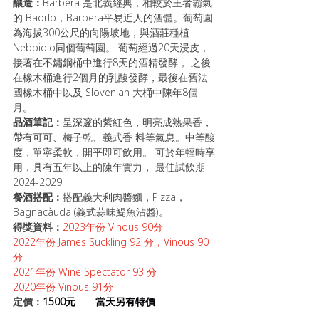
釀造：
Barbera 是北義經典，相較於王者霸氣
的 Baorlo，Barbera平易近人的酒體。葡萄園
為海拔300公尺的向陽坡地，與酒莊種植 
Nebbiolo同個葡萄園。 葡萄經過20天浸皮，
接著在不鏽鋼桶中進行8天的酒精發酵， 之後
在橡木桶進行2個月的乳酸發酵，最後在舊法
國橡木桶中以及 Slovenian 大桶中陳年8個
月。
品酒筆記：
呈深邃的紫紅色，明亮成熟果香，
帶有可可、梅子乾、義式香 料等氣息。中等酸
度，單寧柔軟，開平即可飲用。 可於年輕時享
用，具有五年以上的陳年實力， 最佳試飲期: 
2024-2029
餐酒搭配：
搭配義大利肉醬麵，Pizza，
Bagnacàuda (義式蒜味鯷魚沾醬)。
得獎資料：
2023年份 Vinous 90分
2022年份 James Suckling 92 分，Vinous 90
分
2021年份 Wine Spectator 93 分 
2020年份 Vinous 91分 
定價：
1500元       當天另有特價