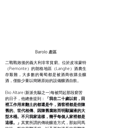
Barolo 產區
二戰戰敗後的義大利非常貧窮。位於皮埃蒙特
（Piemonte）的朗格地區（Langhe）酒農生
存艱難，大多數的葡萄都是被酒商收購去釀
酒，僅餘少量以簡陋原始的設備釀酒自飲。
Elio Altare (新派先驅之一)每被問起那段窮苦
的日子，他總會提到：
「我在二十歲以前，田
裡工作用來翻土的都還是牛，酒窖裡都是些陳
舊的、世代相傳、因陳舊腐敗而明顯漏液的大
型木桶。不只我家這樣，幾乎每個人家裡都是
這樣。」
其實所謂的傳統釀造方式，那如同馬