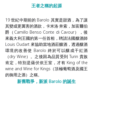
王者之稱的起源
19 世紀中期前的 Barolo 其實是甜酒，為了讓
其變成更厲害的酒款，卡米洛·奔索，加富爾伯
爵（Camillo Benso Conte di Cavour），後
來義大利王國的第一任首相，聘請法國釀酒師 
Louis Oudart 來協助當地酒莊釀酒，透過釀酒
環境的改善使 Barolo 終於可以釀成干紅酒
（dry Wine）。之後因為品質受到 Turin 貴族
肯定，特別是薩伏依王室，才有 King of the 
wine and Wine for Kings（頂極葡萄酒及國王
的御用之酒）之稱。
新舊戰爭，新派 Barolo 的誕生