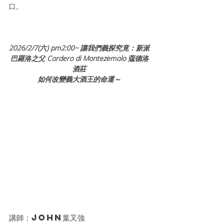
口。
2026/2/7(六) pm2:00~ 讓我們義探究竟：新派
巴羅洛之父 Cordero di Montezemolo 蔻德洛
酒莊
如何改變義大酒王的命運～
講師：John葉又強