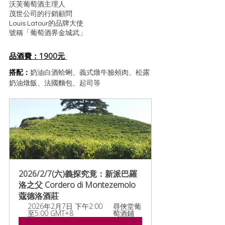
沃芙葡萄酒主理人
茂世公司的行銷顧問
Louis Latour的品牌大使
號稱「葡萄酒界金城武」
品酒費：1900元 
搭配：
奶油白酒蛤蜊、義式燉牛臉頰肉、松露
奶油燉飯、法國麵包、起司等
2026/2/7(六)義探究竟：新派巴羅
洛之父 Cordero di Montezemolo 
蔻德洛酒莊
2026年2月7日 下午2:00
尋俠堂葡
至5:00 GMT+8
萄酒鋪