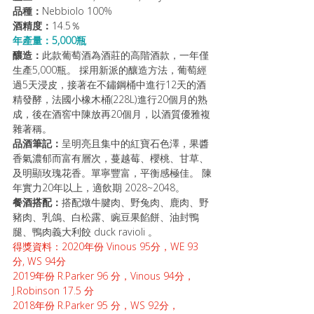
品種：
Nebbiolo 100%
酒精度：
14.5％ 
年產量：5,000瓶
釀造：
此款葡萄酒為酒莊的高階酒款，一年僅
生產5,000瓶。 採用新派的釀造方法，葡萄經
過5天浸皮，接著在不鏽鋼桶中進行12天的酒
精發酵，法國小橡木桶(228L)進行20個月的熟
成，後在酒窖中陳放再20個月，以酒質優雅複
雜著稱。
品酒筆記：
呈明亮且集中的紅寶石色澤，果醬
香氣濃郁而富有層次，蔓越莓、櫻桃、甘草、
及明顯玫瑰花香。單寧豐富，平衡感極佳。 陳
年實力20年以上，適飲期 2028~2048。
餐酒搭配：
搭配燉牛腱肉、野兔肉、鹿肉、野
豬肉、乳鴿、白松露、豌豆果餡餅、油封鴨
腿、鴨肉義大利餃 duck ravioli 。
得獎資料：
2020年份 Vinous 95分，WE 93
分, WS 94分 
2019年份 R.Parker 96 分，Vinous 94分，
J.Robinson 17.5 分 
2018年份 R.Parker 95 分，WS 92分，