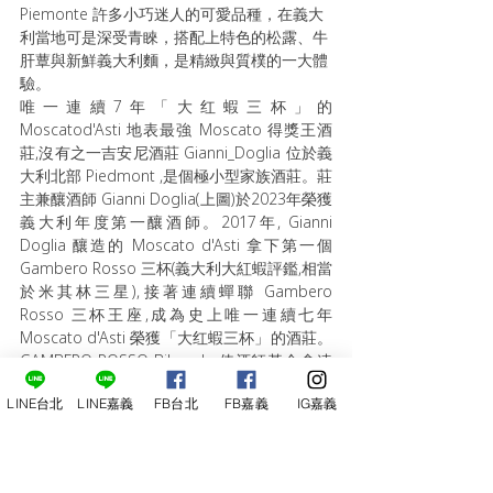
Piemonte 許多小巧迷人的可愛品種，在義大
利當地可是深受青睞，搭配上特色的松露、牛
肝蕈與新鮮義大利麵，是精緻與質樸的一大體
驗。
唯一連續7年「大红蝦三杯」的 
Moscatod'Asti 地表最強 Moscato 得獎王酒
莊,沒有之一吉安尼酒莊 Gianni_Doglia 位於義
大利北部 Piedmont ,是個極小型家族酒莊。莊
主兼釀酒師 Gianni Doglia(上圖)於2023年榮獲
義大利年度第一釀酒師。2017年, Gianni 
Doglia 釀造的 Moscato d'Asti 拿下第一個 
Gambero Rosso 三杯(義大利大紅蝦評鑑,相當
於米其林三星),接著連續蟬聯 Gambero 
Rosso 三杯王座,成為史上唯一連續七年 
Moscato d'Asti 榮獲「大红蝦三杯」的酒莊。
GAMBERO ROSSO Bibenda 侍酒師基金會連
續三年頒予最高評價五串葡萄，Slow Wine 慢
LINE台北
LINE嘉義
FB台北
FB嘉義
IG嘉義
食協會也給予非常高的評價。VITAE 年鑑也連
續三年給予 4Viti 四藤最高獎，Gianni Doglia 
成為公認地表最強 Moscato 酒莊。