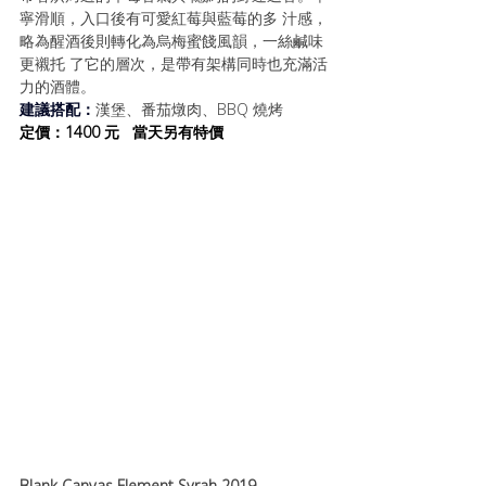
寧滑順，入口後有可愛紅莓與藍莓的多 汁感，
略為醒酒後則轉化為烏梅蜜餞風韻，一絲鹹味
更襯托 了它的層次，是帶有架構同時也充滿活
力的酒體。
建議搭配：
漢堡、番茄燉肉、BBQ 燒烤
定價：1400 元   當天另有特價
Blank Canvas Element Syrah 2019