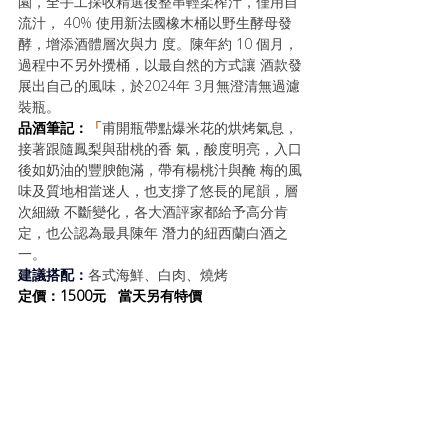
園，全手工採收精選後整串輕柔榨汁，僅用自
流汁， 40% 使用新法國橡木桶以野生酵母發
酵，增添酒體層次與力 度。陳年約 10 個月，
過程中不另外攪桶，以最自然的方式讓 酒款發
展出自己的風味，於2024年 3月無澄清無過濾
裝瓶。
品酒筆記：
「
甫開瓶帶點爆米花的烘烤氣息，
接著跟隨鳳梨與甜桃的香 氣，酸度明亮，入口
後如奶油的豐腴飽滿，帶有楊桃汁與醃 梅的風
味及質地相當迷人，也支撐了悠長的尾韻，層
次細緻 不斷變化，各大酒評家都給予高分肯
定，也公認為最具陳年 潛力的紐西蘭白酒之
一。
建議搭配：
各式海鮮、白肉、燒烤
定價：1500元   當天另有特價