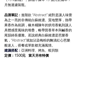
月無過濾裝瓶。
品酒筆記：
進階款 “Abstract” 絕對是讓人味蕾
為之一亮的非傳統白蘇維濃。質地豐厚，熱帶
果香作為前調，橡木桶陳年的烘培香氣則讓人
具體感受風味的堆疊，略帶茴香草本與鹹香的
尾韻綿長優雅。若說經典白蘇維濃是芭樂香
氣，“Abstract”就如沾染梅粉的醃漬紅心芭樂
般迷人，搭餐或單飲都充滿風情。
建議搭配：
亞洲料理、烤魚、蝦貝類
定價：1500元   當天另有特價