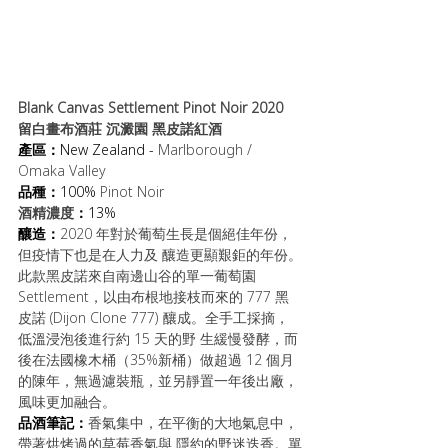
Blank Canvas Settlement Pinot Noir 2020
留白畫布酒莊 沉澱園 黑皮諾紅酒
產區：
New Zealand - 
Marlborough / 
Omaka Valley
品種：
100% 
Pinot Noir
酒精濃度
：
13%
釀造：
2020 年對於葡萄生長是個絕佳年份，
但疫情下也是在人力及 釀造更顯艱鉅的年份。
此款黑皮諾來自南邊山谷的單一葡萄園 
Settlement，以由布根地接枝而來的 777 黑
皮諾 (Dijon Clone 777) 釀成。全手工採摘，
低溫浸泡後進行約 15 天的野 生緩慢發酵，而
後在法國橡木桶（35%新桶）做超過 12 個月 
的陳年，無過濾裝瓶，並另靜置一年後出廠，
風味更加融合。
品酒筆記：
香氣集中，在平衡的大地氣息中，
帶著烘烤過的草莓香氣與 隱約的野迷迭香。單