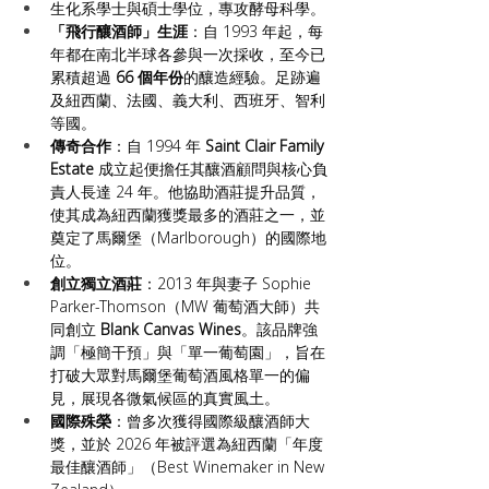
生化系學士與碩士學位，專攻酵母科學。
「飛行釀酒師」生涯
：自 1993 年起，每
年都在南北半球各參與一次採收，至今已
累積超過 
66 個年份
的釀造經驗。足跡遍
及紐西蘭、法國、義大利、西班牙、智利
等國。
傳奇合作
：自 1994 年 
Saint Clair Family 
Estate
 成立起便擔任其釀酒顧問與核心負
責人長達 24 年。他協助酒莊提升品質，
使其成為紐西蘭獲獎最多的酒莊之一，並
奠定了馬爾堡（Marlborough）的國際地
位。
創立獨立酒莊
：2013 年與妻子 Sophie 
Parker-Thomson（MW 葡萄酒大師）共
同創立 
Blank Canvas Wines
。該品牌強
調「極簡干預」與「單一葡萄園」，旨在
打破大眾對馬爾堡葡萄酒風格單一的偏
見，展現各微氣候區的真實風土。
國際殊榮
：曾多次獲得國際級釀酒師大
獎，並於 2026 年被評選為紐西蘭「年度
最佳釀酒師」（Best Winemaker in New 