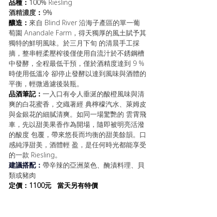
品種：
100% 
Riesling
酒精濃度
：
9%
釀造：
來自 Blind River 沿海子產區的單一葡
萄園 Anandale Farm，得天獨厚的風土賦予其
獨特的鮮明風味。於三月下旬 的清晨手工採
摘，整串輕柔壓榨後僅使用自流汁於不銹鋼槽 
中發酵，全程最低干預，僅於酒精度達到 9 % 
時使用低溫冷 卻停止發酵以達到風味與酒體的
平衡，輕微過濾後裝瓶。
品酒筆記：
一入口有令人垂涎的酸橙風味與清
爽的白花蜜香，交織著經 典檸檬汽水、萊姆皮
與金銀花的細膩清爽。如同一場驚艷的 雲霄飛
車，先以甜美果香作為開場，隨即被明亮活潑
的酸度 包覆，帶來悠長而均衡的甜美餘韻。口
感純淨甜美，酒體輕 盈，是任何時光都能享受
的一款 Riesling。
建議搭配：
帶辛辣的亞洲菜色、醃漬料理、貝
類或豬肉
定價：1100元   當天另有特價