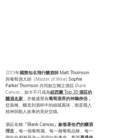
2013年
國際知名飛行釀酒師 Matt Thomson
與葡萄酒大師（Master of Wine) 
Sophie 
Parker Thomson 
共同創立獨立酒莊 Blank 
Canvas，如今不只成為
紐西蘭 Top 20 酒莊的
釀酒名家
，亦被盛譽為
葡萄酒界的神鵰俠侶，
從栽種、釀造到酒杯中的細膩風味，都是職人
精神與動人故事的美好交織。
酒莊名稱
「Blank Canvas」象徵著他們的釀酒
理念
，每一個葡萄園、每一種葡萄品種、每一
個年份都被視為一張空白的畫布，希望
透過他