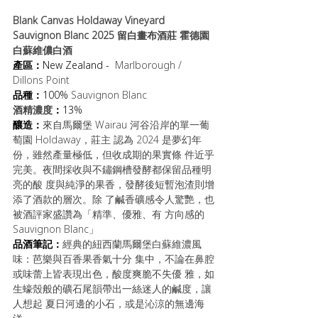
Blank Canvas Holdaway Vineyard 
Sauvignon Blanc 2025 留白畫布酒莊 霍德園 
白蘇維儂白酒
產區：
New Zealand - 
 Marlborough / 
Dillons Point
品種：
100% 
Sauvignon Blanc
酒精濃度
：
13%
釀造：
來自馬爾堡 Wairau 河谷沿岸的單一葡
萄園 Holdaway，莊主 認為 2024 是夢幻年
份，雖然產量極低，但收成期的果實條 件近乎
完美。夜間採收與不鏽鋼槽發酵都保留品種明
亮的酸 度與純淨的果香，發酵後短暫泡渣則增
添了酒款的層次。除 了鹹香礦感令人驚艷，也
被酒評家盛讚為「精準、優雅、有 方向感的 
Sauvignon Blanc」
品酒筆記：
經典的紐西蘭馬爾堡白蘇維濃風
味：芭樂與百香果香氣十分 集中，不論在鼻腔
或味蕾上皆表現出色，酸度爽脆不失優 雅，如
生蠔殼般的礦石尾韻帶出一絲迷人的鹹度，讓
人想起 夏日河邊的小石，或是沁涼的無邊海