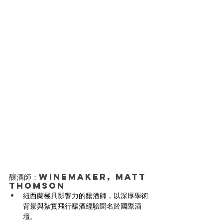
釀酒師：Winemaker, Matt 
Thomson
紐西蘭極具影響力的釀酒師，以深厚學術
背景與紮實飛行釀酒經驗聞名於國際酒
壇。