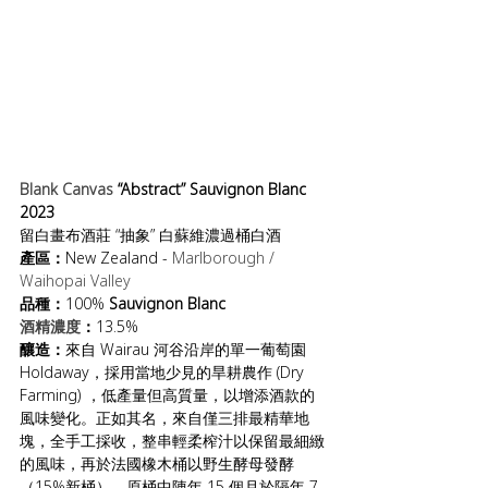
Blank Canvas 
“Abstract” Sauvignon Blanc 
2023
留白畫布酒莊 “抽象” 白蘇維濃過桶白酒
產區：
New Zealand - 
Marlborough / 
Waihopai Valley
品種：
100% 
Sauvignon Blanc
酒精濃度
：
13.5%
釀造：
來自 Wairau 河谷沿岸的單一葡萄園 
Holdaway，採用當地少見的旱耕農作 (Dry 
Farming) ，低產量但高質量，以增添酒款的
風味變化。正如其名，來自僅三排最精華地
塊，全手工採收，整串輕柔榨汁以保留最細緻
的風味，再於法國橡木桶以野生酵母發酵
（15%新桶），原桶中陳年 15 個月於隔年 7