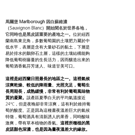
馬爾堡 
Marlborough 
因白蘇維濃
（Sauvignon Blanc）開始聞名於世界各地，
它同時也是黑皮諾重要的產地之一。
位於紐西
蘭南島東北角，多數葡萄園的土壤肥力屬於中
低水平，表層是含有大量砂石的黏土，下層是
易於排水的鵝卵石土層，這樣的土壤結構能夠
降低葡萄樹藤蔓的生長活力，因而釀造出來的
葡萄酒香氣芬芳迷人、味道甘美可口。
這裡是紐西蘭日照最長的地區之一。這裡氣候
涼爽乾燥、
較低的降雨量、
光照充足，葡萄生
長周期長，成熟緩慢，非常有利於葡萄風味物
質的凝聚。
該產區夏季白天的平均氣溫接近 
24℃，但是夜晚卻非常涼爽，這有利於維持葡
萄的酸度。正是因為這種晝夜溫差巨大的氣候
特徵，葡萄酒具有清新誘人的果香，同時酸味
激爽，帶有草本植物的香氣。
這裡所種植的黑
皮諾顏色深濃，也是因為晝夜溫差大的緣故。