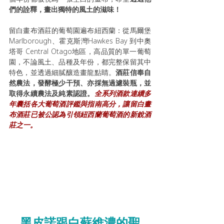
們的詮釋，畫出獨特的風土的滋味！
留白畫布酒莊的葡萄園遍布紐西蘭：從馬爾堡 
Marlborough、霍克斯灣Hawkes Bay 到中奧
塔哥 Central Otago地區，高品質的單一葡萄
園，不論風土、品種及年份，都完整保留其中
特色，並透過細膩釀造畫龍點睛。
酒莊信奉自
然農法，發酵極少干預、亦採無過濾裝瓶，並
取得永續農法及純素認證。
全系列酒款連續多
年囊括各大葡萄酒評鑑與指南高分，讓留白畫
布酒莊已被公認為引領紐西蘭葡萄酒的新銳酒
莊之一。
黑皮諾跟白蘇維濃的聖