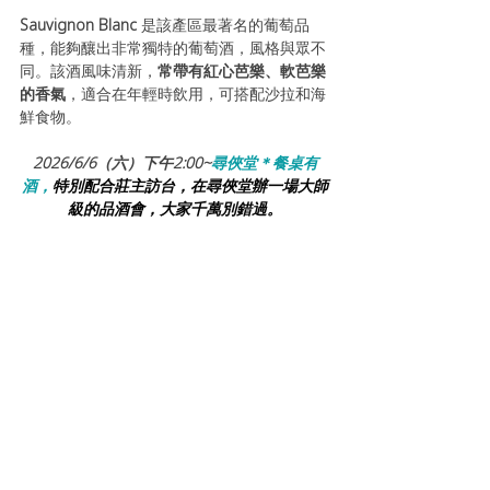
Sauvignon Blanc 
是該產區最著名的葡萄品
種，能夠釀出非常獨特的葡萄酒，風格與眾不
同。該酒風味清新，
常帶有紅心芭樂、軟芭樂
的香氣
，適合在年輕時飲用，可搭配沙拉和海
鮮食物。
2026/6/6（六）下午2:00~
尋俠堂＊餐桌有
酒，
特別配合莊主訪台，在尋俠堂辦一場大師
級的品酒會，大家千萬別錯過。