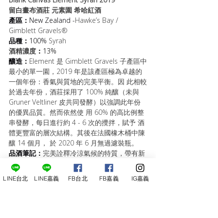
留白畫布酒莊 元素園 希哈紅酒
產區：
New Zealand -
Hawke’s Bay / 
Gimblett Gravels®
品種：
100% 
Syrah
酒精濃度
：
13%
釀造：
Element 是 Gimblett Gravels 子產區中
最小的單一園，2019 年是該產區極為卓越的
一個年份：香氣與質地的完美平衡。因 此相較
於過去年份，酒莊採用了 100% 純釀（未與 
Gruner Veltliner 皮共同發酵）以強調此年份
的優異品質。然而依然使 用 60% 的高比例整
串發酵，每日進行約 4 - 6 次的攪拌，賦予 酒
體更豐富的層次結構。其後在法國橡木桶中陳
釀 14 個月， 於 2020 年 6 月無過濾裝瓶。
品酒筆記：
完美詮釋冷涼氣候的特質，帶有新
鮮研磨的黑胡椒、壓碎的 紫羅蘭、黑色森林水
果等香氣，在肉感與摩卡風味的襯托 下，煙燻
LINE台北
LINE嘉義
FB台北
FB嘉義
IG嘉義
氣息十分迷人。鮮活的酸度勾勒出細膩的單寧
結 構，是款年輕但已讓人印象深刻的迷人紅
酒，也被許多葡萄 酒大師認為其陳年潛力超過
15年。