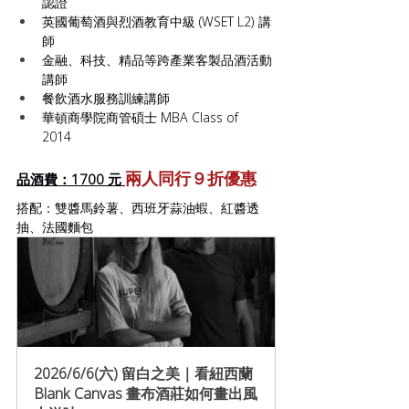
認證
英國葡萄酒與烈酒教育中級 (WSET L2) 講
師
金融、科技、精品等跨產業客製品酒活動
講師
餐飲酒水服務訓練講師
華頓商學院商管碩士 MBA Class of 
2014  
兩人同行９折優惠
品酒費：1700 元 
搭配：雙醬馬鈴薯、西班牙蒜油蝦、紅醬透
抽、法國麵包
2026/6/6(六) 留白之美｜看紐西蘭
Blank Canvas 畫布酒莊如何畫出風