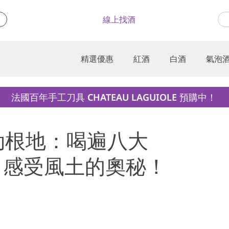
線上找酒
精選優惠
紅酒
白酒
氣泡
法國百年手工刀具 CHATEAU LAGUIOLE 預購中！
完美勃根地：喝遍八大
級園，感受風土的奧秘！