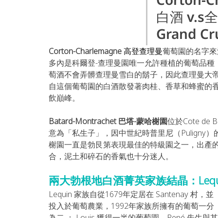
白酒 v.
Grand Cr
Corton-Charlemagne 
高登查理曼
葡萄園的名字來
多內是科爾登-查理曼園唯一允許種植的葡萄品種
萄酒不會弄髒查理曼雪白的鬍子，因此查理曼大
自這個葡萄園的白酒散發著肉桂、香草和蜂蜜的香
飲巔峰。
Batard-Montrachet 巴塔-蒙哈榭園
位於Cote d
意為「私生子」，因中世紀時普里尼（Pulign
榭園一直是勃艮第表現最佳的特級園之一，出產
合，泥土和碎石的香氣也十分迷人。
兩大勃根地白酒菁英家族結晶：Lequin
Lequin 家族自從1679年定居在 Santenay 村，並
投入於葡萄農業，1992年家族所擁有的葡萄一分
為二 ； Louis 獲得一半的葡萄園，René 先生與其