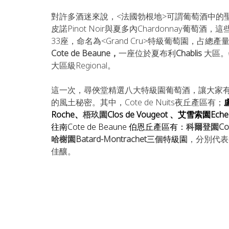
對許多酒迷來說，<法國勃根地>可謂葡萄酒中的
皮諾Pinot Noir與夏多內Chardonnay
33座，命名為<Grand Cru>特級葡萄園，占總產量
Cote de Beaune，
一座位於夏布利
Chablis 
大區。特
大區級Regional。
這一次，尋俠堂精選八大特級園葡萄酒，讓大家
的風土秘密。其中，Cote de Nuits夜丘產區有；
盧
Roche、
梧玖園
Clos de Vougeot 、艾雪索園Ech
往南Cote de Beaune 伯恩丘產區有：
科爾登園Cor
哈榭園Batard-Montrachet
三個特級園
，分別代表
佳釀。