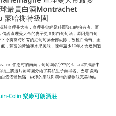
s全球最貴白酒
Montrachet 
u 
蒙哈榭特級園 
源於查理曼大帝，查理曼曾經是科爾登山的擁有者。夏
，傳說查理曼大帝的妻子更喜歡白葡萄酒，原因是白葡
帝下令將當時所有的紅葡萄藤全部剷除，改種白葡萄。產
氣，豐富的黃油和水果風味，陳年至少10年才會達到適
e Beaune 伯恩村的南面，葡萄園名字中的Batard在法語中
y）的領主將這片葡萄園分給了其私生子而得名。巴塔-蒙哈
的白酒酒體飽滿，純淨的果味與獨特的礦物味完美地結
-Colin 樂康可朗酒莊