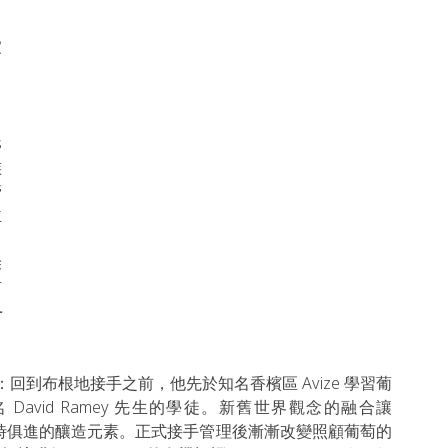
家
 
族
管
主
 
除
有
-
當不同：回到布根地接手之前，他先於知名香檳區 Avize 學習葡
名 David Ramey 先生的學徒。新舊世界觀念的融合讓 
加入與時俱進的釀造元素。正式接手管理後漸漸改變照顧葡萄的