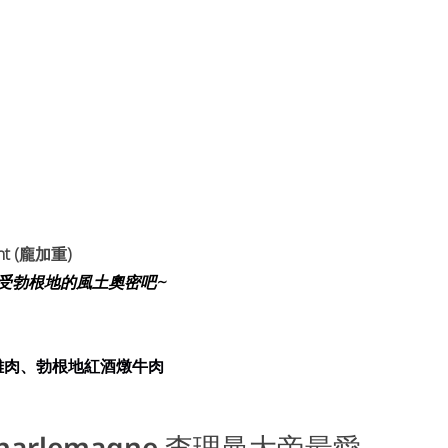
ent (龐加重)
受勃根地的風土奧密吧~
雞肉、勃根地紅酒燉牛肉
-Charlemagne 查理曼大帝最愛