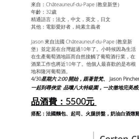
來自：Châteauneuf-du-Pape (教皇新堡）
年齡：32歲
精通語言：法文，中文，英文，日文
其他：電影愛好者，純素主義者
Jason 來自法國 Châteauneuf-du-Pape (教皇新
堡）並定居在台灣超過10年了。小時候因為生活
在生產葡萄酒地區而自然接觸了葡萄酒行業，在
酒業工作也將近10年了。他個人最喜歡的是布根
地和隆河葡萄酒。
4/30
星期六 2:00 開始，跟著普梵、
 Jason Pinch
一起到尋俠堂  品嚐八大特級園，一次徹地完美感
品酒費：5500元 
搭配：法國麵包、起司、火腿拼盤，奶油白酒燉
Corton