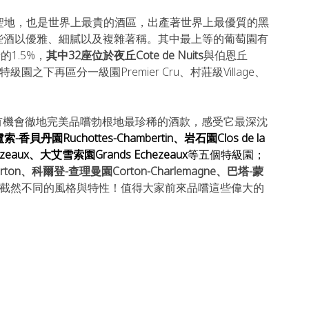
聖地，也是世界上最貴的酒區，出產著世界上最優質的黑
葡萄酒，這些酒以優雅、細膩以及複雜著稱。其中最上等的葡萄園有
的1.5%，
其中32座位於夜丘Cote de Nuits
與伯恩丘
級園之下再區分一級園Premier Cru、村莊級Village、
有機會徹地完美品嚐勃根地最珍稀的酒款，感受它最深沈
索-香貝丹園Ruchottes-Chambertin、岩石園Clos de la 
ezeaux、大艾雪索園Grands Echezeaux
等五個特級園；
ton、科爾登-查理曼園Corton-Charlemagne、巴塔-蒙
截然不同的風格與特性！值得大家前來品嚐這些偉大的