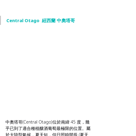
Central Otago  紐西蘭 中奧塔哥
中奧塔哥(Central Otago)位於南緯 45 度，幾
乎已到了適合種植釀酒葡萄最極限的位置。屬
於大陸型氣候，夏天短，但日照時間長 (夏天