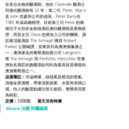
谷首位合格的釀酒師。他在 Clarevale 釀酒公
司擔任釀酒師有 22 年；第二代  Peter,  Mar k
及 John 也參與公司的成長。Peter Barry在 
1985 年成為總經理。目前第三代 Peter 的兩
個兒子分別在金柏瑞酒莊擔任釀酒師及業務經
理，而其女兒 Olivia 也將加入公司的團隊。酒
莊最頂級酒款 The Armagh 獲得 Robert 
Parker 公開稱讚，並將其列為澳洲偶像酒之
一；澳洲著名的葡萄酒拍賣公司 Langton’s 
將 The Armagh 與 Penfolds, Henschke 等澳
洲知名酒莊的旗艦酒款同列為最具投資價值的
澳洲葡萄酒之一。
品酒筆記：
洋溢檸檬，綠蘋果及橙花的香氣。
清徹金黃酒體，帶著清新蘋果、水梨與杏桃口
感。怡人的酸度點綴出悠久餘韻，整體表現更
為精彩。
定價：1200元      當天另有特價
Alsace 法國 阿爾薩斯