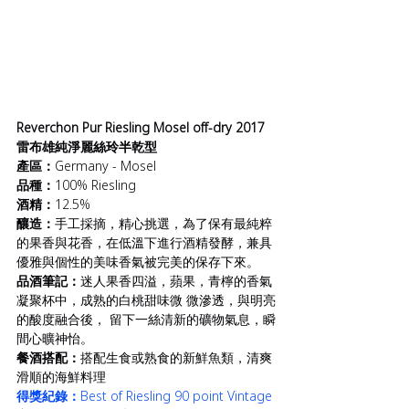
Reverchon Pur Riesling Mosel off-dry 2017 
雷布雄純淨麗絲玲半乾型
產區：
Germany - Mosel
品種：
100% Riesling
酒精：
12.5%
釀造：
手工採摘，精心挑選，為了保有最純粹
的果香與花香，在低溫下進行酒精發酵，兼具
優雅與個性的美味香氣被完美的保存下來。
品酒筆記：
迷人果香四溢，蘋果，青檸的香氣
凝聚杯中，成熟的白桃甜味微 微滲透，與明亮
的酸度融合後， 留下一絲清新的礦物氣息，瞬
間心曠神怡。
餐酒搭配：
搭配生食或熟食的新鮮魚類，清爽
滑順的海鮮料理
得獎紀錄：
Best of Riesling 90 point Vintage