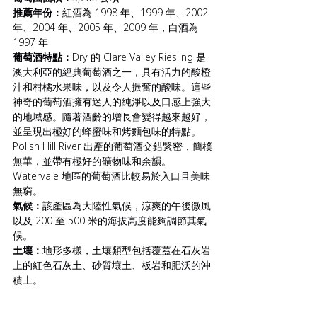
推薦年份：
紅酒為 1998 年、1999 年、2002 
年、2004 年、2005 年、2009 年，白酒為 
1997 年
葡萄酒特點：
Dry
的 Clare Valley Riesling 是
澳大利亞的經典葡萄酒之一，具有活力的酸橙
汁和柑橘水果味，以及令人振奮的酸味。這些
神奇的葡萄酒擁有迷人的純淨以及口感上強大
的地域感。隨著酒齡的增長會變得越來越好，
並呈現出極好的蜂蜜味和烤麵包味的特點。
Polish Hill River 出產的葡萄酒交錯緊密，簡樸
無華，並帶有極好的礦物味和余韻。
Watervale 地區的葡萄酒比較易於入口且美味
無窮。
氣候：
該產區為大陸性氣候，涼爽的午後微風
以及 200 至 500 米的海拔高度能夠調節其氣
候。
土壤：
地形多樣，土壤類型包括覆蓋在石灰岩
上的紅色石灰土、砂質壤土、板岩和肥沃的沖
積土。