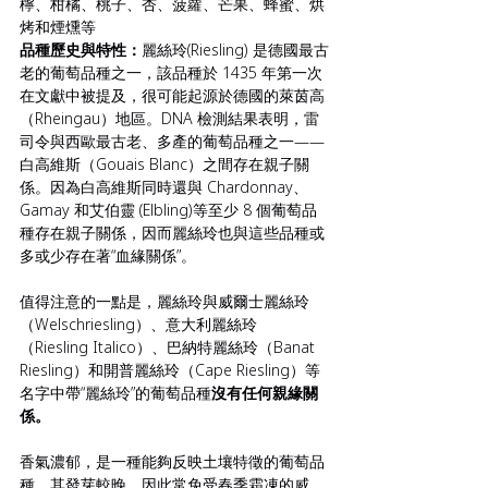
檸、柑橘、桃子、杏、菠蘿、芒果、蜂蜜、烘
烤和煙燻等
品種歷史與特性：
麗絲玲(Riesling) 是德國最古
老的葡萄品種之一，該品種於 1435 年第一次
在文獻中被提及，很可能起源於德國的萊茵高
（Rheingau）地區。DNA 檢測結果表明，雷
司令與西歐最古老、多產的葡萄品種之一——
白高維斯（Gouais Blanc）之間存在親子關
係。因為白高維斯同時還與 Chardonnay、
Gamay 和艾伯靈 (Elbling)等至少 8 個葡萄品
種存在親子關係，因而麗絲玲也與這些品種或
多或少存在著“血緣關係”。
值得注意的一點是，麗絲玲與威爾士麗絲玲
（Welschriesling）、意大利麗絲玲
（Riesling Italico）、巴納特麗絲玲（Banat 
Riesling）和開普麗絲玲（Cape Riesling）等
名字中帶“麗絲玲”的葡萄品種
沒有任何親緣關
係。
香氣濃郁，是一種能夠反映土壤特徵的葡萄品
種。其發芽較晚，因此常免受春季霜凍的威