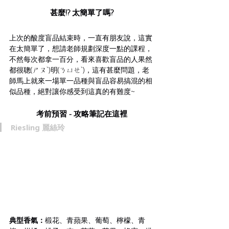
甚麼!? 太簡單了嗎?
上次的酸度盲品結束時，一直有朋友說，這實
在太簡單了，想請老師規劃深度一點的課程，
不然每次都拿一百分，看來喜歡盲品的人果然
都很聰(ㄕㄡˋ)明(ㄋㄩㄝˋ)，這有甚麼問題，老
師馬上就來一場單一品種與盲品容易搞混的相
似品種，絕對讓你感受到這真的有難度~
考前預習 - 攻略筆記在這裡
Riesling 麗絲玲
典型香氣：
椴花、青蘋果、葡萄、檸檬、青