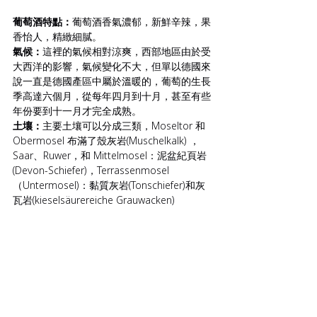
葡萄酒特點：
葡萄酒香氣濃郁，新鮮辛辣，果
香怡人，精緻細膩。
氣候：
這裡的氣候相對涼爽，西部地區由於受
大西洋的影響，氣候變化不大，但單以德國來
說一直是德國產區中屬於溫暖的，葡萄的生長
季高達六個月，從每年四月到十月，甚至有些
年份要到十一月才完全成熟。
土壤：
主要土壤可以分成三類，Moseltor 和 
Obermosel 布滿了殼灰岩(Muschelkalk) ，
Saar、Ruwer，和 Mittelmosel：泥盆紀頁岩 
(Devon-Schiefer)，Terrassenmosel 
（Untermosel)：黏質灰岩(Tonschiefer)和灰
瓦岩(kieselsäurereiche Grauwacken)