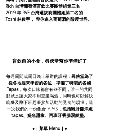
Rich 台灣葡萄酒盲飲比賽團體組第三名 ‧ 
2019 年 RVF 台灣選拔賽團體組第二名的 
Toshi 林俊宇， 帶你進入葡萄酒的酸度世界。
盲飲前的小食，尋俠堂幫你準備好了
每月周間或周日晚上舉辦的課程，
尋俠堂為了
從各地趕來學習的各位，準備了特製的各國
Tapas
，每次口味都會有些不同，唯一的共同
點就是讓大家不用空腹喝酒，同時也可以解決
晚餐及剛下班趕著參加活動的覓食的煩惱，這
一次我們的一份飽食TAPAS，
包括雞肝醬洋蔥
tapas、鯷魚甜椒、西班牙香腸潛艇堡。
  ●｜菜單 Menu｜●  