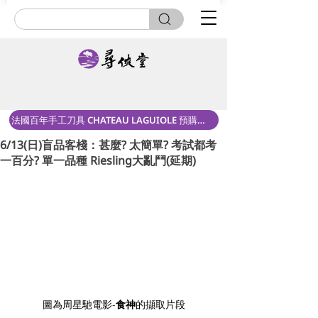
法國百年手工刀具 CHATEAU LAGUIOLE 預購中！
6/13(日)盲品客棧：甚麼? 太簡單? 考試都考
一百分? 單一品種 Riesling大亂鬥(延期)
圖為周星馳電影-
食神
的擷取片段