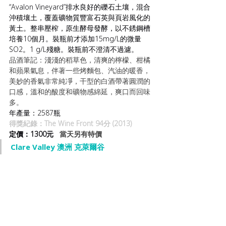
“Avalon Vineyard”排水良好的礫石土壤，混合
沖積壤土，覆蓋礦物質豐富石英與頁岩風化的
黃土。整串壓榨，原生酵母發酵，以不銹鋼槽
培養10個月。裝瓶前才添加15mg/L的微量
SO2。1 g/L殘糖。裝瓶前不澄清不過濾。
品酒筆記：淺淺的稻草色，清爽的檸檬、柑橘
和蘋果氣息，伴著一些烤麵包、汽油的暖香，
美妙的香氣非常純凈，干型的白酒帶著圓潤的
口感，溫和的酸度和礦物感綿延，爽口而回味
多。
年產量：2587瓶
得獎紀錄：The Wine Front 94分 (2013)
定價：1300元   
當天另有特價
Clare Valley 澳洲 克萊爾谷