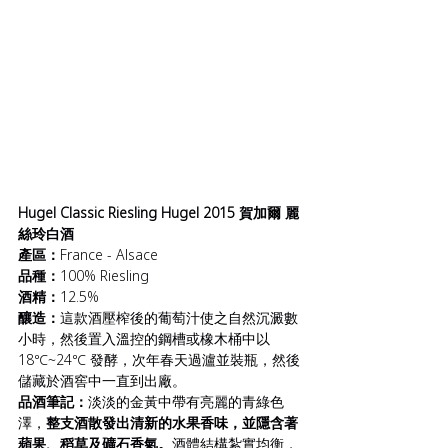
Hugel Classic Riesling Hugel 2015 賀加爾 麗
絲玲白酒
產區：
France - Alsace 
品種：
100% Riesling
酒精：
12.5%
釀造：
這款酒壓榨後的葡萄汁使之自然沉澱數
小時，然後置入溫控的鋼槽或橡木桶中以 
18℃~24℃ 發酵，次年春天過瀘並裝瓶，然後
儲藏於酒窖中一直到出廠。
品酒筆記：
淡淡的金黃中帶有亮麗的青綠色
澤，
整支酒散發出清新的水果香味，並隱含著
蘋果、稻草及礦石香氣。
酒體結構紮實均衡，