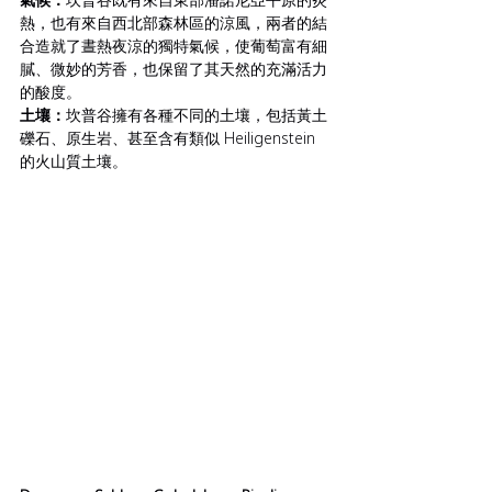
熱，也有來自西北部森林區的涼風，兩者的結
合造就了晝熱夜涼的獨特氣候，使葡萄富有細
膩、微妙的芳香，也保留了其天然的充滿活力
的酸度。
土壤：
坎普谷擁有各種不同的土壤，包括黃土
礫石、原生岩、甚至含有類似 Heiligenstein 
的火山質土壤。