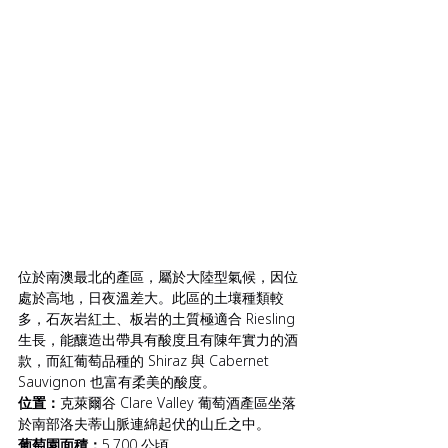
位於南澳最北的產區，屬於大陸型氣候，因位
處於高地，日夜溫差大。此區的土壤種類較
多，石灰岩紅土、板岩的土質極適合 Riesling 
生長，能釀造出帶具有酸度且有陳年實力的酒
款，而紅葡萄品種的 Shiraz 與 Cabernet 
Sauvignon 也富有柔美的酸度。
位置：
克萊爾谷 Clare Valley 葡萄酒產區坐落
於南部洛夫蒂山脈連綿起伏的山丘之中。
葡萄園面積：
5,700 公頃