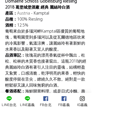
Domaene Schloss Gobelsburg Riesling 
2018 葛堡城堡酒廠 經典 麗絲玲白酒
產區：
Austria
 - Kamptal
品種：
100% Riesling
酒精：
12.5%
葡萄來自於多瑙河畔Kamptal區優質的葡萄地
塊，葡萄園受到多瑙河以及從瓦爾德地區吹來
的冷風影響，氣溫涼爽，讓麗絲玲有著新鮮的
水果香以及顯著又宜人的酸度。
品酒筆記：
玫瑰花的漂亮香氣從杯中飄出，杜
松、松林的木質香也接著竄出。這瓶2018的經
典麗絲玲白酒有著引人注目的靈魂，結構輕盈
又紮實，口感清脆，乾淨明亮的果香，輕快的
酸度停留在舌尖，繚繞久久不散。絕對是一款
輕鬆卻又讓人回味無窮的白酒。
餐酒搭配：
海鮮開胃料理、或是日式冷麵、壽
司等等，泰式酸辣料理也和酸度明顯的
Riesling是絕配。
LINE台北
LINE嘉義
FB台北
FB嘉義
IG嘉義
定價：1000元      當天另有特價
魔王題 - Gruner Veltliner 綠維特利納