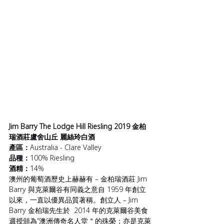
Jim Barry The Lodge Hill Riesling 2019 金柏
瑞酒莊盧舍山丘 麗絲玲白酒
產區：
Australia - Clare Valley
品種：
100% 
Riesling
酒精：
14%
澳州的葡萄酒歷史上赫赫有 – 金柏瑞酒莊 Jim 
Barry 與克萊爾谷有同義之意自 1959 年創立
以來，一直以優異品質著稱。創立人 – Jim 
Barry 金柏瑞先生於  2014 年的克萊爾谷美食
週授頒為“澳洲傳奇名人堂＂的殊榮；亦是克萊