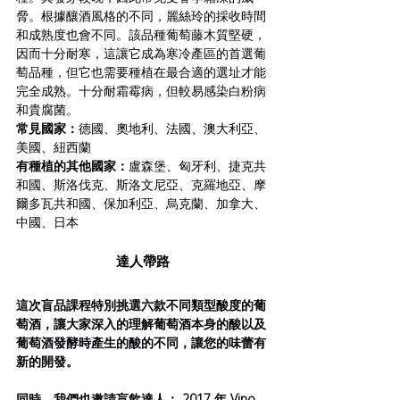
脅。根據釀酒風格的不同，麗絲玲的採收時間
和成熟度也會不同。該品種葡萄藤木質堅硬，
因而十分耐寒，這讓它成為寒冷產區的首選葡
萄品種，但它也需要種植在最合適的選址才能
完全成熟。十分耐霜霉病，但較易感染白粉病
和貴腐菌。
常見國家：
德國、奧地利、法國、澳大利亞、
美國、紐西蘭
有種植的其他國家：
盧森堡、匈牙利、捷克共
和國、斯洛伐克、斯洛文尼亞、克羅地亞、摩
爾多瓦共和國、保加利亞、烏克蘭、加拿大、
中國、日本
達人帶路
這次盲品課程特別挑選六款不同類型酸度的葡
萄酒，讓大家深入的理解葡萄酒本身的酸以及
葡萄酒發酵時產生的酸的不同，讓您的味蕾有
新的開發。
同時，我們也邀請盲飲達人： 2017 年 Vino 