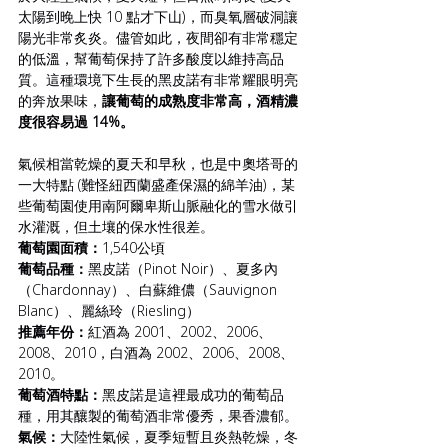
太陽到晚上快 10 點才下山)，而臭氧層破洞讓
陽光非常炙炎。儘管如此，夜間卻有非常穩定
的低溫，幫葡萄保持了許多酸度以維持高品
質。這種環境下生長的黑皮諾有非常耀眼明亮
的奔放果味，
讓葡萄的成熟度非常高，酒精濃
度很容易過 14%。
氣候相當乾燥的夏天和早秋，也是中奧塔哥的
一大特點 (難怪紐西蘭盛產保濕的綿羊油)，某
些葡萄園使用南阿爾卑斯山脈融化的雪水做引
水灌溉，但土壤的保水性很差。
葡萄園面積：
1,540公頃
葡萄品種：
黑皮諾（Pinot Noir）、夏多內
（Chardonnay）、白蘇維儂（Sauvignon 
Blanc）、麗絲玲（Riesling）
推薦年份：
紅酒為 2001、2002、2006、
2008、2010，白酒為 2002、2006、2008、
2010。
葡萄酒特點：
黑皮諾是這裡最成功的葡萄品
種，用其釀製的葡萄酒非常優秀，果香濃郁。
氣候：
大陸性氣候，夏季短暫且炎熱乾燥，冬