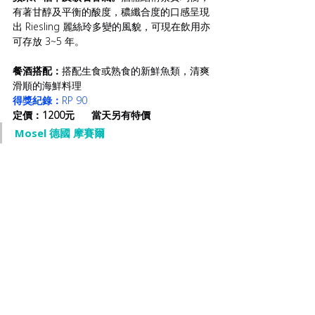
有著甘醇及平衡的酸度，穠纖合度的口感呈現
出 Riesling 麗絲玲多變的風貌，可現在飲用亦
可存放 3~5 年。
餐酒搭配：
搭配生食或熟食的新鮮魚類，清爽
滑順的海鮮料理
得獎紀錄：
RP 90
定價：1200元      當天另有特價
Mosel 德國 摩賽爾