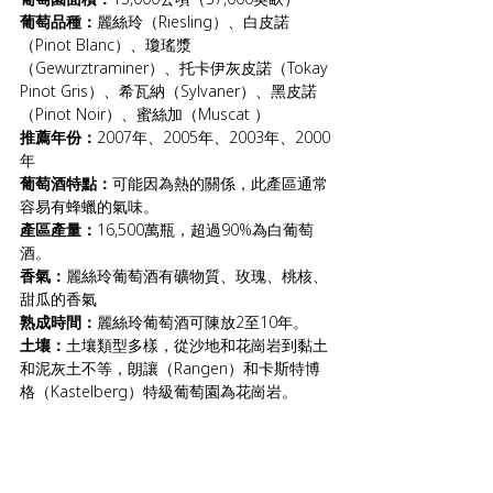
葡萄品種：
麗絲玲（Riesling）、白皮諾
（Pinot Blanc）、瓊瑤漿
（Gewurztraminer）、托卡伊灰皮諾（Tokay 
Pinot Gris）、希瓦納（Sylvaner）、黑皮諾
（Pinot Noir）、蜜絲加（Muscat ）
推薦年份：
2007年、2005年、2003年、2000
年
葡萄酒特點：
可能因為熱的關係，此產區通常
容易有蜂蠟的氣味。
產區產量：
16,500萬瓶，超過90%為白葡萄
酒。
香氣：
麗絲玲葡萄酒有礦物質、玫瑰、桃核、
甜瓜的香氣
熟成時間：
麗絲玲葡萄酒可陳放2至10年。
土壤：
土壤類型多樣，從沙地和花崗岩到黏土
和泥灰土不等，朗讓（Rangen）和卡斯特博
格（Kastelberg）特級葡萄園為花崗岩。