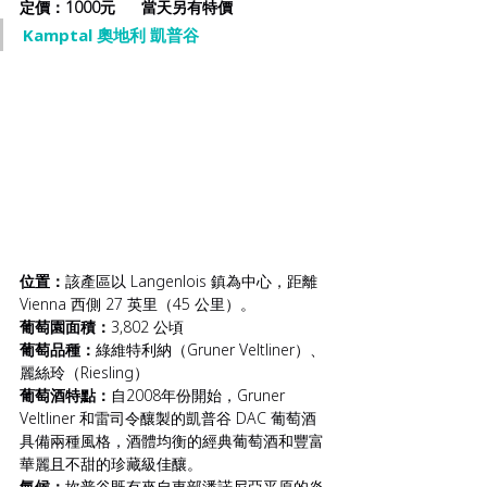
定價：1000元      當天另有特價
Kamptal 奧地利 凱普谷
位置：
該產區以 Langenlois 鎮為中心，距離 
Vienna 西側 27 英里（45 公里）。
葡萄園面積：
3,802 公頃
葡萄品種：
綠維特利納（Gruner Veltliner）、
麗絲玲（Riesling）
葡萄酒特點：
自2008年份開始，Gruner 
Veltliner 和雷司令釀製的凱普谷 DAC 葡萄酒
具備兩種風格，酒體均衡的經典葡萄酒和豐富
華麗且不甜的珍藏級佳釀。
氣候：
坎普谷既有來自東部潘諾尼亞平原的炎