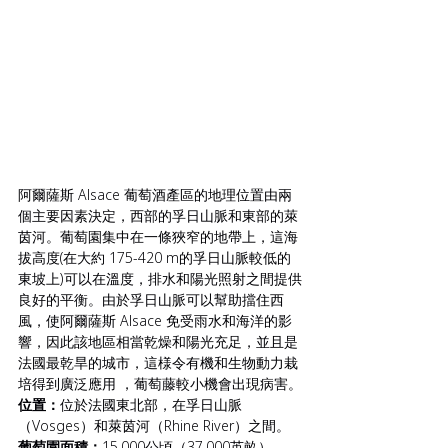
阿爾薩斯 Alsace 葡萄酒產區的地理位置由兩
個主要因素決定，西部的孚日山脈和東部的萊
茵河。葡萄園集中在一條狹窄的地帶上，這海
拔高度(在大約 175-420 m的孚日山脈較低的
東坡上)可以在溫度，排水和陽光照射之間提供
良好的平衡。由於孚日山脈可以幫助擋住西
風，使阿爾薩斯 Alsace 免受雨水和海洋的影
響，因此該地區相當乾燥和陽光充足，並且是
法國最乾旱的城市，這様令有機和生物動力栽
培得到廣泛應用 ，葡萄藤較小機會出現病害。
位置：
位於法國東北部，在孚日山脈
（Vosges）和萊茵河（Rhine River）之間。
葡萄園面積：
15,000公頃（37,000英畝）