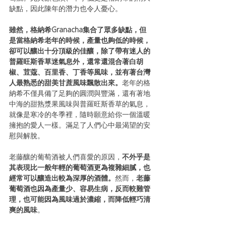
缺點，因此陳年的潛力也令人憂心。
雖然，格納希Granacha集合了眾多缺點，但
是當格納希老年的時候，產量也夠低的時候，
卻可以釀出十分頂級的佳釀，除了帶有迷人的
普羅旺斯香草迷氣息外，還常還混合著白胡
椒、荳蔻、百里香、丁香等風味，並有著台灣
人最熟悉的甜美甘蔗風味飄散出來。
老年的格
納希不僅具備了足夠的圓潤與豐滿，還有著地
中海的甜熟漿果風味與普羅旺斯香草的氣息，
就像是寒冷的冬季裡，隨時願意給你一個溫暖
擁抱的愛人一樣。滿足了人們心中最渴望的安
慰與解脫。
老藤釀的葡萄酒被人們喜愛的原因，
不外乎是
其表現比一般年輕的葡萄酒更為複雜細膩，也
經常可以釀造出較為深厚的酒體。
然而，
老藤
葡萄酒也因為產量少、容易生病，反而較難管
理，也可能因為風味過於濃縮，而降低輕巧清
爽的風味
。