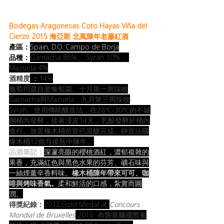
Bodegas Aragonesas Coto Hayas Viña del 
Cierzo 2015 海亞斯 北風陳年老藤紅酒
產區：
Spain, D.O. Campo de Borja
品種：
Garnacha 86%、 Syrah 10% 、
Mazuela 4%
酒精度
 ：
14%
葡萄均選自老葡萄園。十月第一周採收
Garnacha與Mazuela，九月第三周採收
Syrah。使用傳統釀造法，在28℃-30℃的不鏽
鋼桶內發酵，接著浸皮14天，乳酸發酵於桶內
進行。放置橡木桶前皆已混釀完成。靜置法國
橡木桶12個月後瓶中陳年。
品酒筆記：
深邃亮眼的櫻桃酒紅，濃郁複雜的
果香，充滿紅色與黑色水果的芬芳、礦石味與
一絲煙薰辛香料味。
橡木桶陳年帶來可可、咖
啡與烤味香氣。
柔和鮮活的口感，紮實而圓
潤。
得獎紀錄：
2012,Gold Medal at 
Concours 
Mondial de Bruxelles
 2016  布魯塞爾國際葡