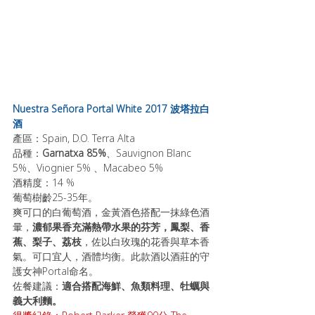
Nuestra Señora Portal White 2017 波塔拉白
酒
產區：Spain, D.O. Terra Alta
品種：
Garnatxa 85%
、Sauvignon Blanc 
5%、Viognier 5% 、Macabeo 5%
酒精度：14 % 
葡萄樹齡25-35年。
爽可口的白葡萄酒，金黃酒色搭配一抹綠色酒
暈，
濃郁果香充滿熱帶水果的芬芳，鳳梨、香
蕉、梨子、荔枝
，佐以白玫瑰的花香與草本香
氣。可口宜人，酒體均衡。此款酒以酒莊的守
護女神Portal命名。
佐餐建議：
適合搭配海鮮、魚類料理、牡蠣與
義大利麵。