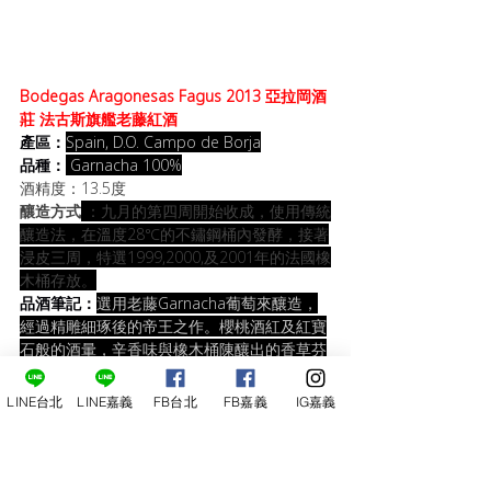
Bodegas Aragonesas Fagus 2013 亞拉岡酒
莊 法古斯旗艦老藤紅酒
產區：
Spain, D.O. Campo de Borja
品種：
 Garnacha 100%
酒精度：13.5度
釀造方式
：九月的第四周開始收成，使用傳統
釀造法，在溫度28℃的不鏽鋼桶內發酵，接著
浸皮三周，特選1999,2000,及2001年的法國橡
木桶存放。
品酒筆記：
選用老藤Garnacha葡萄來釀造，
經過精雕細琢後的帝王之作。櫻桃酒紅及紅寶
石般的酒暈，辛香味與橡木桶陳釀出的香草芬
芳，柔順的單寧與豐富的果香譜出和諧的口
感。
LINE台北
LINE嘉義
FB台北
FB嘉義
IG嘉義
得獎紀錄：
2013,
Bronze Medal
Decanter 
World Wine Awards
 2016世界品醇客大賞 銅
牌獎
2013, 
Gold Medal
 at 
Berliner Wein 