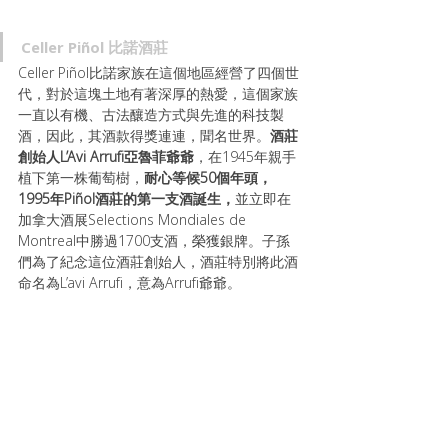
Celler Piñol 比諾酒莊
Celler Piñol比諾家族在這個地區經營了四個世
代，對於這塊土地有著深厚的熱愛，這個家族
一直以有機、古法釀造方式與先進的科技製
酒，因此，其酒款得獎連連，聞名世界。
酒莊
創始人L’Avi Arrufi亞魯菲爺爺
，在1945年親手
植下第一株葡萄樹，
耐心等候50個年頭，
1995年Piñol酒莊的第一支酒誕生，
並立即在
加拿大酒展Selections Mondiales de 
Montreal中勝過1700支酒，榮獲銀牌。
子孫
們為了紀念這位酒莊創始人，酒莊特別將此酒
命名為L’avi Arrufi，意為Arrufi爺爺。