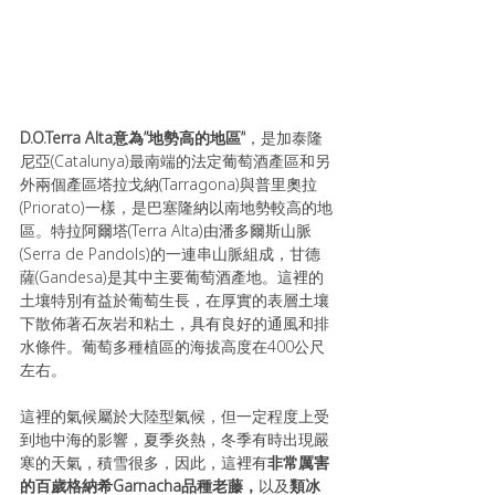
D.O.Terra Alta意為”地勢高的地區”
，是加泰隆
尼亞(Catalunya)最南端的法定葡萄酒產區和另
外兩個產區塔拉戈納(Tarragona)與普里奧拉
(Priorato)一樣，是巴塞隆納以南地勢較高的地
區。特拉阿爾塔(Terra Alta)由潘多爾斯山脈
(Serra de Pandols)的一連串山脈組成，甘德
薩(Gandesa)是其中主要葡萄酒產地。這裡的
土壤特別有益於葡萄生長，在厚實的表層土壤
下散佈著石灰岩和粘土，具有良好的通風和排
水條件。葡萄多種植區的海拔高度在400公尺
左右。
這裡的氣候屬於大陸型氣候，但一定程度上受
到地中海的影響，夏季炎熱，冬季有時出現嚴
寒的天氣，積雪很多，因此，這裡有
非常厲害
的
百歲格納希
Garnacha
品種老藤，
以及
類冰