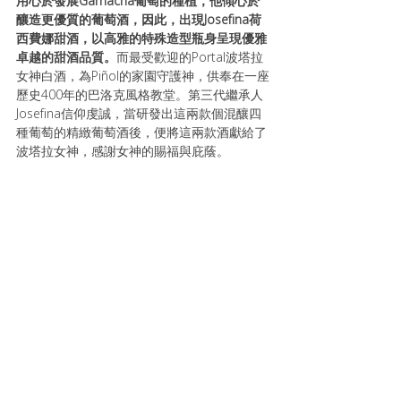
用心於發展Garnacha葡萄的種植，他傾心於
釀造更優質的葡萄酒，
因此，出現Josefina荷
西費娜甜酒，以高雅的特殊造型瓶身呈現優雅
卓越的甜酒品質。
而最受歡迎的Portal波塔拉
女神白酒，為Piñol的家園守護神，供奉在一座
歷史400年的巴洛克風格教堂。第三代繼承人
Josefina信仰虔誠，當研發出這兩款個混釀四
種葡萄的精緻葡萄酒後，便將這兩款酒獻給了
波塔拉女神，感謝女神的賜福與庇蔭。