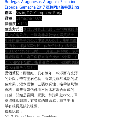
Bodegas Aragonesas 'Aragonia' Seleccion 
Especial Garnacha 2017 亞拉岡頂級特選紅酒
產區：
Spain, D.O. Campo de Borja
品種：
Garnacha 100%
酒精度
 ：
14%
釀造方式：
選自50年以上老藤，平均每株藤產
量少於兩公斤。土壤為非常乾燥的鐵質黏土，
年降雨量每平方公尺少於300公升，葡萄園面
朝西北，海拔600公尺，位於伊比利山脈最高
峰El Moncayo的山坡。十月第三周採收，使用
傳統釀造法，為了保存果香冷浸皮48小時，在
26℃溫控下發酵，接著浸皮15天。法國與美國
橡木桶陳放八個月。
品酒筆記：
櫻桃紅，具有陳年，乾淨而有光澤
的外觀，帶有墨石色調。香氣是非常成熟的紅
色水果，灌木叢和一些礦物調性，略帶焙烤和
香料，這些香氣仿佛由不同木材混合而成的。
口感一開始是寬闊、網狀、和諧和結構化，單
寧濃郁卻圓潤，有豐富的細緻感，非常平衡，
帶有很長尾韻的味覺。 
得獎紀錄：
2017, Silver Medal at  Frankfurt 