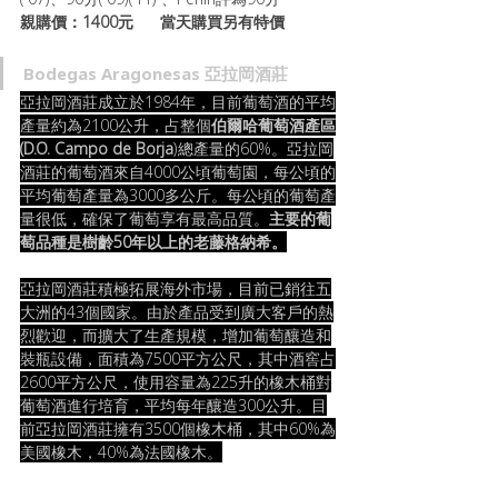
親購價：1400元      當天購買另有特價
Bodegas Aragonesas 亞拉岡酒莊
亞拉岡酒莊成立於1984年，目前葡萄酒的平均
產量約為2100公升，占整個
伯爾哈葡萄酒產區
(D.O. Campo de Borja
)總產量的60%。亞拉岡
酒莊的葡萄酒來自4000公頃葡萄園，每公頃的
平均葡萄產量為3000多公斤。每公頃的葡萄產
量很低，確保了葡萄享有最高品質。
主要的葡
萄品種是樹齡50年以上的老藤格納希。
亞拉岡酒莊積極拓展海外市場，目前已銷往五
大洲的43個國家。由於產品受到廣大客戶的熱
烈歡迎，而擴大了生產規模，增加葡萄釀造和
裝瓶設備，面積為7500平方公尺，其中酒窖占
2600平方公尺，使用容量為225升的橡木桶對
葡萄酒進行培育，平均每年釀造300公升。目
前亞拉岡酒莊擁有3500個橡木桶，其中60%為
美國橡木，40%為法國橡木。