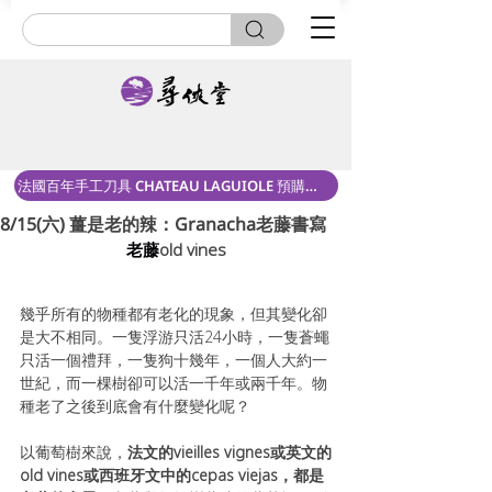
法國百年手工刀具 CHATEAU LAGUIOLE 預購中！
8/15(六) 薑是老的辣：Granacha老藤書寫
老藤
old vines
幾乎所有的物種都有老化的現象，但其變化卻
是大不相同。一隻浮游只活24小時，一隻蒼蠅
只活一個禮拜，一隻狗十幾年，一個人大約一
世紀，而一棵樹卻可以活一千年或兩千年。物
種老了之後到底會有什麼變化呢？ 
以葡萄樹來說，
法文的vieilles vignes或英文的
old vines或西班牙文中的cepas viejas，都是