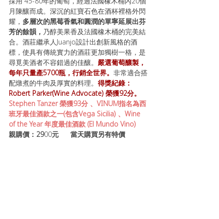
採用 45-80年的葡萄，經過法國橡木桶內20個
月陳釀而成。深沉的紅寶石色在酒杯裡格外閃
耀，
多層次的黑莓香氣和圓潤的單寧延展出芬
芳的餘韻，
乃醇美果香及法國橡木桶的完美結
合。酒莊繼承人Juanjo設計出創新風格的酒
標，使具有傳統實力的酒莊更加獨樹一格，是
尋覓美酒者不容錯過的佳釀。
嚴選葡萄釀製，
每年只量產5700瓶，行銷全世界。
非常適合搭
配燉煮的牛肉及厚實的料理。
得獎紀錄：
Robert Parker(Wine Advocate) 榮獲92分。
Stephen Tanzer 榮獲93分 、VINUM指名為西
班牙最佳酒款之一(包含Vega Sicilia) 、Wine 
of the Year 年度最佳酒款 (El Mundo Vino) 
親購價：29
00
元  
    當天購買另有特價