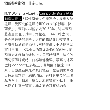
酒的特殊甜酒，
非常出色。
除了
D.O.Terra Alta外，
Campo de Borja 
哈柏
爾產區也是
大陸性氣候，冬季寒冷，夏季炎熱
乾燥，受西北的乾燥冷風“Cierzo”的影響，降
雨稀少。葡萄樹樹齡多為30-50年，這些葡萄
藤產量偏低，其中，海拔在350-450米之間，
是產區最熱的地區，這裡的格納希比較早熟，
所釀葡萄酒雖然酒精度有時較高，不過結構緊
實且平衡。中高地區的海拔為450-550米，葡
萄藤大多種植在緩坡上，日照時間長，這裡的
葡萄酒風味獨特，口感濃郁複雜。最高的地區
位於Moncayo山斜坡上，葡萄園海拔達700
米，是該產區內最涼爽的地區，釀造的葡萄酒
口感細膩精妙，結構均衡。這裡最主要的土壤
為石灰土、階地土壤以及鐵質豐富的黏土，排
水良好且養分豐富，非常適合種植格納希。