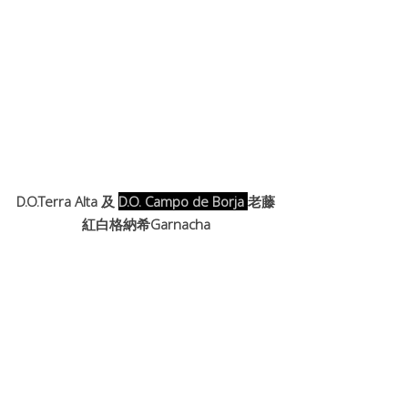
D.O.Terra Alta 及 
D.O. Campo de Borja 
老藤
紅白格納希Garnacha