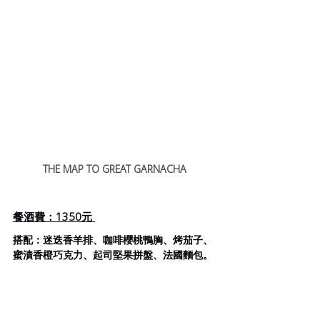
THE MAP TO GREAT GARNACHA
餐酒費：1350元 
搭配：
迷迭香羊排
、咖啡櫻桃鴨胸、烤茄子、
蜜漬香橙巧克力、起司堅果拼盤、法國麵包。