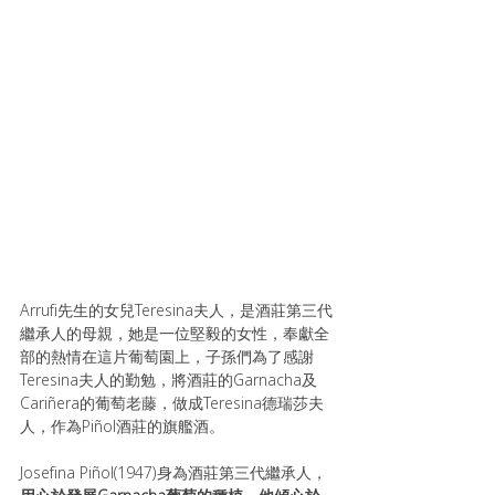
Arrufi先生的女兒Teresina夫人，是酒莊第三代
繼承人的母親，她是一位堅毅的女性，奉獻全
部的熱情在這片葡萄園上，子孫們為了感謝
Teresina夫人的勤勉，將酒莊的Garnacha及
Cariñera的葡萄老藤，做成Teresina德瑞莎夫
人，作為Piñol酒莊的旗艦酒。
Josefina Piñol(1947)身為酒莊第三代繼承人，