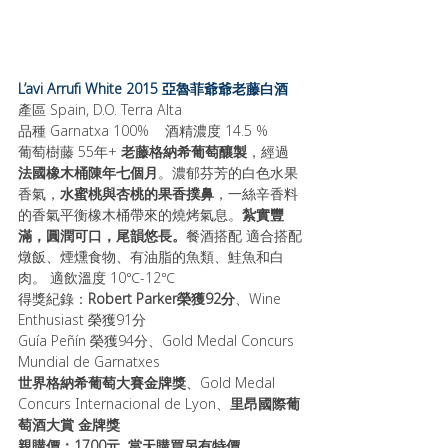
L’avi Arrufi White 2015 亞魯菲爺爺老藤白酒
產區 Spain, D.O. Terra Alta
品種 Garnatxa 100%    酒精濃度 14.5 %
葡萄樹藤 55年+ 
老藤格納希葡萄釀製
，經過
法國橡木桶陳年七個月
。濃郁芬芳的白色水果
香氣，
水蜜桃與杏桃的果香撲鼻
，一絲辛香料
的香氣平衡橡木桶帶來的燒烤氣息。
紮實豐
滿，圓潤可口，尾韻悠長。
餐酒搭配 適合搭配
燉飯、煙燻食物、有油脂的魚類、鮭魚和白
肉。 適飲溫度 10℃-12℃
得獎紀錄：
Robert Parker榮獲92分
、Wine 
Enthusiast 榮獲91分
Guía Peñín 榮獲94分、Gold Medal Concurs 
Mundial de Garnatxes
世界格納希葡萄大賽金牌獎
、Gold Medal 
Concurs Internacional de Lyon、
里昂國際葡
萄酒大賞 金牌獎
親購價：1700元  當天購買另有特價