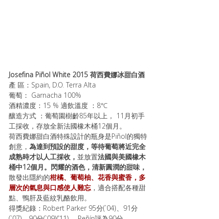
Josefina Piñol White 2015 荷西費娜冰甜白酒
產 區：Spain, D.O. Terra Alta
葡萄： Garnacha 100%
酒精濃度：15 % 適飲溫度 ：8℃
釀造方式 ：葡萄園樹齡85年以上， 11月初手
工採收，存放全新法國橡木桶12個月。
荷西費娜甜白酒特殊設計的瓶身是Piñol的獨特
創意，
為達到預設的甜度，等待葡萄將近完全
成熟時才以人工採收，
並放置
法國與美國橡木
桶中12個月。閃耀的酒色，清新圓潤的甜味，
散發出隱約的
柑橘、葡萄柚、花香與蜜香，多
層次的氣息與口感使人難忘
，適合搭配各種甜
點、鴨肝及藍紋乳酪飲用。
得獎紀錄：Robert Parker 95分(`04)、91分
(`07)、90分(`09)(’11) 、Peñín評為90分