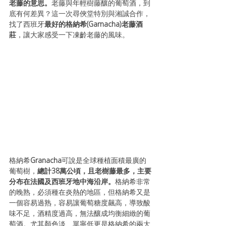
老藤的意思。
老藤與年輕樹藤釀的葡萄酒，到
底有何差異？這一次尋俠堂特別與湘誠合作，
找了西班牙
最好的
格納希(Garnacha)老藤酒
莊
，讓大家感受一下凍齡老藤的風味。
格納希
Granacha
可說是全球種植面積最廣的
葡萄樹，
總計38萬公頃，且老樹藤最多，主要
分布在法國及西班牙地中海沿岸。
格納希非常
的晚熟，必須種在炎熱的地區，但格納希又是
一個容易過熟，容易讓葡萄糖度飆高，導致酸
味不足，酒精度過高，無法釀成均衡細緻的葡
萄酒。尤其顏色淡、單寧低更是格納希的兩大