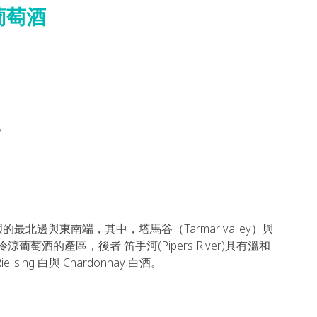
葡萄酒
也
邊與東南端，其中，塔馬谷（Tarmar valley）與
造冷涼葡萄酒的產區，後者 笛手河(Pipers River)具有溫和
ng 白與 Chardonnay 白酒。