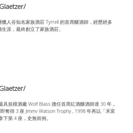
Glaetzer/
獵人谷知名家族酒莊 Tyrrell 的首席釀酒師，經歷經多
酒生涯，最終創立了家族酒莊。
Glaetzer/
具規模酒廠 Wolf Blass 擔任首席紅酒釀酒師達 30 年，
即奪得 3 座 Jimmv Watson Trophy , 1998 年再以「禾富
拿下第 4 座，史無前例。