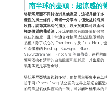
南半球的盡頭：超涼感的
塔斯馬尼亞不同於澳洲其他產區，這裡具備了多
樣性的風土條件，氣候十分寒冷，但受益於海風
吹拂，調節其寒冷的溫度，以至於此區可以產出
極為優質的葡萄酒，
冷涼的氣候有助於葡萄保留
絕佳的酸度，且非常適合種植黑皮諾這樣傲嬌的
品種！除了核心的 Chardonnay 及 Pinot Noir，
生產優雅的 Riesling、
Sauvignon Blanc、
Gewurztraminer、
Pinot Gris
 等白葡萄
，這裡的白
葡萄酒擁有
清新的自然酸度和細膩度，
其生產的
氣泡酒更是享譽全球。
塔斯馬尼亞地形複雜多變，葡萄園主要集中在島嶼的最北
笛手河 (Pipers River) 被公認為世界上最適合釀
的海洋型氣候與豐富的土讓，可以釀出極細緻的 Rielisi