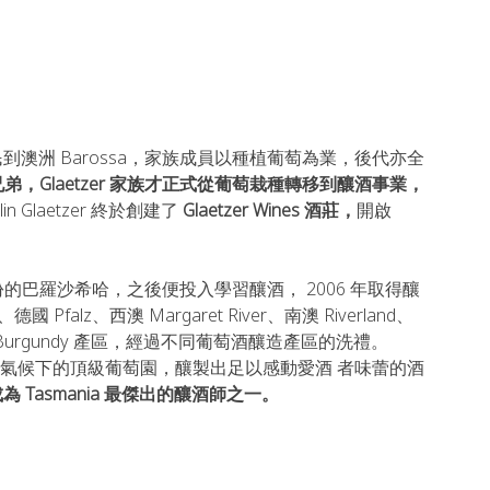
urg 移民到澳洲 Barossa，家族成員以種植葡萄為業，後代亦全
胞胎兄弟，Glaetzer 家族才正式從葡萄栽種轉移到釀酒事業，
Glaetzer 終於創建了 
Glaetzer Wines 酒莊，
開啟 
98 年份的巴羅沙希哈，之後便投入學習釀酒， 2006 年取得釀
falz、⻄澳 Margaret River、南澳 Riverland、
以及法國 Burgundy 產區，經過不同葡萄酒釀造產區的洗禮。 
尋找⼀片冷涼氣候下的頂級葡萄園，釀製出⾜以感動愛酒 者味蕾的酒
 並成為 Tasmania 最傑出的釀酒師之一。