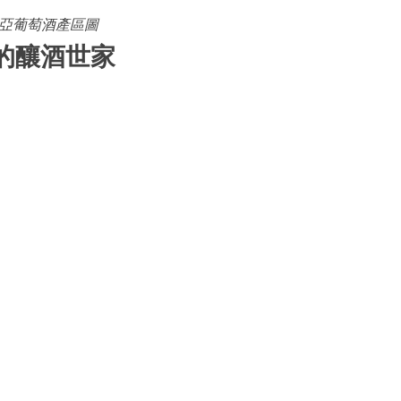
亞葡萄酒產區圖
洲的釀酒世家