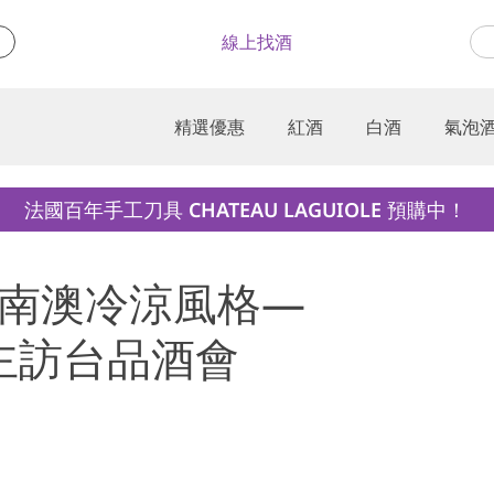
線上找酒
精選優惠
紅酒
白酒
氣泡
法國百年手工刀具 CHATEAU LAGUIOLE 預購中！
 探索南澳冷涼風格—
n 莊主訪台品酒會