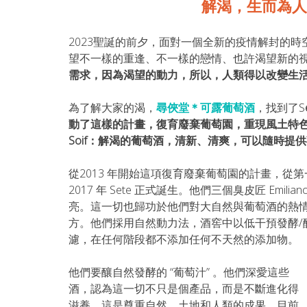
解渴，生而為人
2023聖誕的前夕，面對一個全新的疫情解封的
望不一樣的重逢、不一樣的戀情、也許渴望新的
需求，因為渴望的動力，所以，人類得以改變生
為了解大家的渴，
尋俠堂＊可露葡萄酒
，找到了S
動了這樣的計畫，
復育廢棄葡萄園，重現風土特色的計
Soif：解渴的葡萄酒，清新、清爽，可以隨時提
從2013 年開始這項復育廢棄葡萄園的計畫，
2017 年 Sete 正式誕⽣。他們三個臭皮匠 Emilian
亮。這⼀切也歸功於他們對大⾃然與葡萄酒的熱
⽅。他們採⽤自然動力法，酒窖中以低⼲預發酵/
濾，在任何階段都不添加任何不天然的添加物。
他們要釀自然發酵的 “葡萄汁” 。他們深愛這些
酒，認為這一切不只是個產品，而是不斷進化得
滋養，這是尊重⾃然、⼟地和⼈類的成果。目前