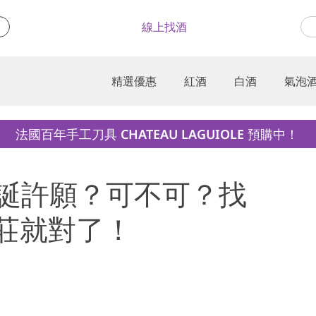
線上找酒
精選優惠
紅酒
白酒
氣泡
法國百年手工刀具 CHATEAU LAGUIOLE 預購中！
六) 聖誕許願？可不可？找
望酒莊就對了！