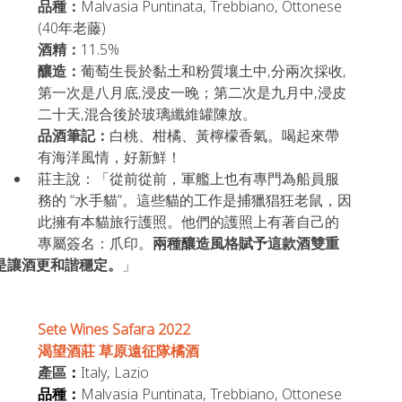
品種：
Malvasia Puntinata, Trebbiano, Ottonese
(40年老藤)
酒精：
11.5%
釀造：
葡萄生長於黏土和粉質壤土中,分兩次採收,
第一次是八月底,浸皮一晚；第二次是九月中,浸皮
二十天,混合後於玻璃纖維罐陳放。
品酒筆記：
白桃、柑橘、黃檸檬香氣。喝起來帶
有海洋風情，好新鮮！
莊主說：「從前從前，軍艦上也有專門為船員服
務的 “水手貓”。這些貓的工作是捕獵猖狂老鼠，因
此擁有本貓旅行護照。他們的護照上有著自己的
專屬簽名：爪印。
兩種釀造風格賦予這款酒雙重
是讓酒更和諧穩定。
」
Sete Wines Safara 2022 
渴望酒莊 草原遠征隊橘酒
產區
：
Italy, Lazio
品種：
Malvasia Puntinata, Trebbiano, Ottonese