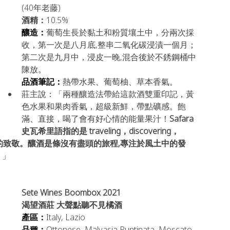
(40年老藤)
酒精：
10.5%
釀造：
葡萄生長於黏土和粉質壤土中，分兩次採
收，第一次是八月底,整串二氧化碳浸漬一個月；
第二次是九月中，浸皮一晚,混合後於不銹鋼桶中
陳放。
品酒筆記：
熱帶水果、葡萄柚、草本香氣。
莊主說：「兩種釀造法帶給這款酒雙重印記，黃
色水果和果肉香氣，超級新鮮，帶點礦感。飽
滿、直接，喝了會有好心情的能量果汁！
Safara
史瓦希里語指的是 traveling，discovering，
過程的致敬。釀酒是條沒有盡頭的旅程,專注於風土中的發
。
」
Sete Wines 
Boombox 2021 
渴望酒莊 大聲點聽不見橘酒
產區：
Italy, Lazio
品種：
Ottonese, Malvasia Puntinata, Moscato