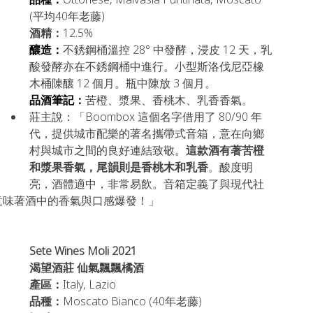
(平均40年老藤)
酒精：
12.5%
釀造：
不銹鋼桶溫控 28° 中發酵，浸皮 12 天，乳
酸發酵亦在不銹鋼桶中進行。小型斯洛伐尼亞橡
木桶陳釀 12 個月。瓶中陳放 3 個月。
品酒筆記：
苦橙、漿果、香桃木、乳香香氣。
莊主說：「Boombox 這個名字借用了 80/90 年
代，提供城市配樂的著名攜帶式音箱，意在向鄉
村與城市之間的良好連結致敬。
這款酒有著苦橙
和漿果香氣，尾韻則是香桃木和乳香
。酸度明
亮，酒體適中，非常易飲。音箱定義了與現代社
意味著酒中的香氣與口感爆發！」
Sete Wines 
Moli 2021 
渴望酒莊 仙氣飄飄橘酒
產區：
Italy, Lazio
品種：
Moscato Bianco (40年老藤)