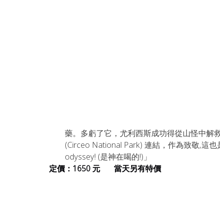
藥。多虧了它，尤利西斯成功得從山怪中解救
(Circeo National Park) 連結，作為致敬
odyssey! (是神在喝的!)」
定價：1650 元       當天另有特價