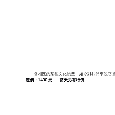
會相關的某種文化類型，如今對我們來說它
定價：1400 元       當天另有特價