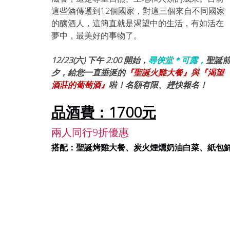
這些酒傳遞到12個國家，對這三個來自不同國家
的釀酒人，這簡直就是渴望中的生活，有如活在
夢中，最美好的事物了。
12/23(六) 下午 2:00 開始，
尋俠堂＊可露，
聖誕
夕，給您一直垂涎的
『聖誕火雞大餐』與『渴望
酒莊的葡萄酒』
啦！名額有限、趕快報名！
品酒費：1700元
兩人同行9折優惠
搭配：聖誕烤雞大餐、炭火煙燻奶油白菜、紙包