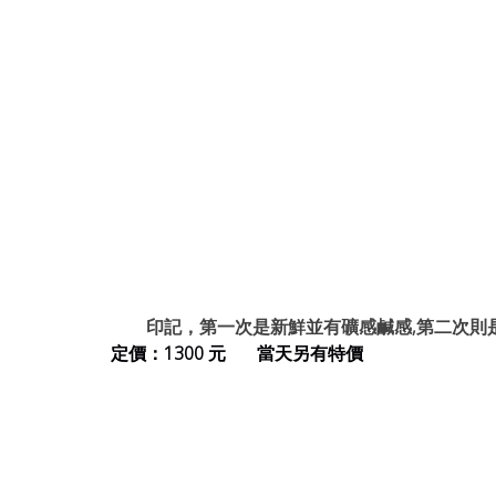
印記，第一次是新鮮並有礦感鹹感,第二次則
定價：1300 元       當天另有特價