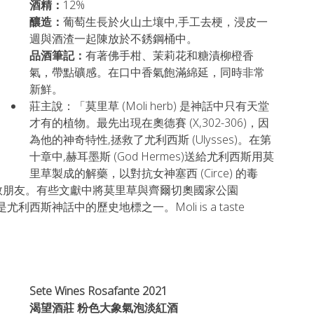
酒精：
12%
釀造：
葡萄生長於火山土壤中,手工去梗，浸皮一
週與酒渣一起陳放於不銹鋼桶中。
品酒筆記：
有著佛手柑、茉莉花和糖漬柳橙香
氣，帶點礦感。在口中香氣飽滿綿延，同時非常
新鮮。
莊主說：「莫里草 (Moli herb) 是神話中只有天堂
才有的植物。最先出現在奧德賽 (X,302-306)，因
為他的神奇特性,拯救了尤利西斯 (Ulysses)。在第
十章中,赫耳墨斯 (God Hermes)送給尤利西斯用莫
里草製成的解藥，以對抗女神塞西 (Circe) 的毒
朋友。有些文獻中將莫里草與齊爾切奧國家公園 
,這也是尤利西斯神話中的歷史地標之一。Moli is a taste 
Sete Wines 
Rosafante 2021
渴望酒莊 粉色大象氣泡淡紅酒