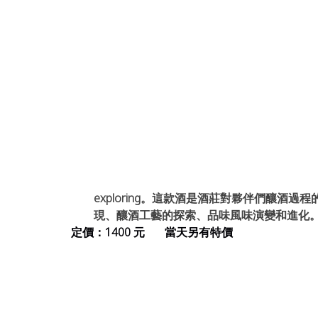
exploring。這款酒是酒莊對夥伴們釀酒
現、釀酒工藝的探索、品味風味演變和進化
定價：1400 元       當天另有特價