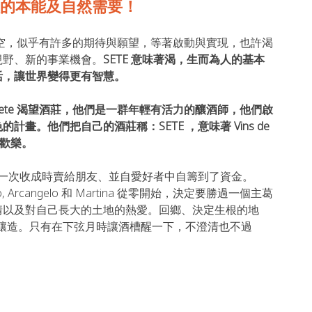
的本能及自然需要！
時空，似乎有許多的期待與願望，等著啟動與實現，也許渴
視野、新的事業機會。
SETE 意味著渴，生而為⼈的基本
活，讓世界變得更有智慧。
ete 渴望酒莊，他們是一群年輕有活力的釀酒師，他們啟
畫。他們把自己的酒莊稱：SETE ，意味著 Vins de 
供歡樂。
從第⼀次收成時賣給朋友、並自愛好者中⾃籌到了資⾦。
o, Arcangelo 和 Martina 從零開始，決定要勝過一個主葛
情以及對自己長大的⼟地的熱愛。回鄉、決定生根的地
釀造。只有在下弦⽉時讓酒槽醒⼀下，不澄清也不過