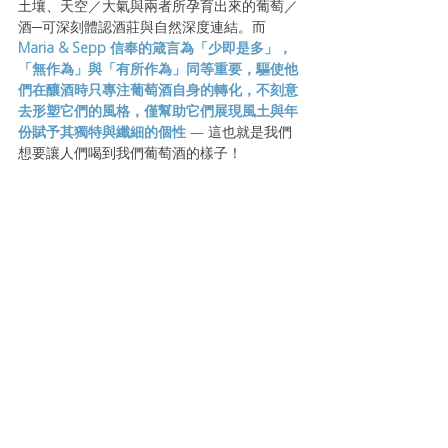
土壤、天空／大氣與兩者所孕育出來的葡萄／
酒─可深刻體認酒莊與自然深度連結。而 
Maria & Sepp 信奉的箴言為「少即是多」，
「無作為」與「有所作為」同等重要，驅使他
們在釀酒時只專注葡萄酒自身的轉化，不刻意
去形塑它們的風格，僅幫助它們展現風土與年
份賦予其獨特與纖細的個性 
— 這也就是我們
想要讓人們喝到我們葡萄酒的樣子！