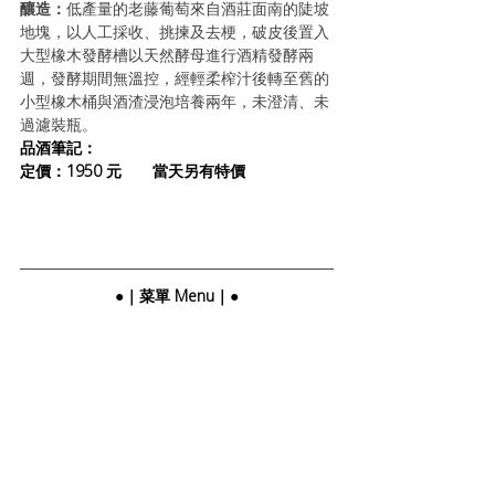
釀造：
低產量的老藤葡萄來自酒莊面南的陡坡
地塊，以人工採收、挑揀及去梗，破皮後置入
大型橡木發酵槽以天然酵母進行酒精發酵兩
週，發酵期間無溫控，經輕柔榨汁後轉至舊的
小型橡木桶與酒渣浸泡培養兩年，未澄清、未
過濾裝瓶。
品酒筆記：
定價：1950 元       當天另有特價
●｜菜單 Menu｜●