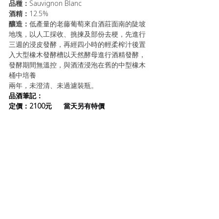
品種：
Sauvignon Blanc
酒精：
12.5%
釀造：
低產量的老藤葡萄來自酒莊面南的陡坡
地塊，以人工採收、挑揀及部份去梗，先進行
三週的浸皮發酵，再經四小時的輕柔榨汁後置
入大型橡木發酵槽以天然酵母進行酒精發酵，
發酵期間無溫控，與酒渣浸泡在舊的中型橡木
桶中培養
兩年，未澄清、未過濾裝瓶。
品酒筆記：
定價：2100元      當天另有特價