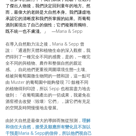
了傑出人物後，我們決定回到童年的地方。然
而，最偉大的老師是大自然本身。我們謙虛地
承認它的清晰度和我們所掌握的結果。而葡萄
酒則展現出了自己的個性；它們複雜而獨特、
既不統一也不膚淺。」   —
Maria & Sepp 
在導入自然動力法之後，Maria & Sepp 曾
說：「通過對天體和植物生命的深入觀察，我
們得到了一種完全不同的感覺，是的，一種完
全不同的與植物、農作和整個自然的親近
感。」自此他們更重視周圍環境生態─土壤、
植被與葡萄園微生物間的一體和諧，這一點可
由 Muster 的葡萄園中能夠發現 70 餘種不同
的植物得到印證，所以 Sepp 也相當盡力地去
做到：「在葡萄園產出的一切成果，我避免在
酒窖裡去改變〈毀壞〉它們」，讓它們有充足
的空間及時間慢慢地去發展。
由於大自然是最偉大的導師而無從預測，
理解
和信任大自然，接受及順應所有變化且不加以
干預是Maria & Sepp的信仰，所以他們視自己