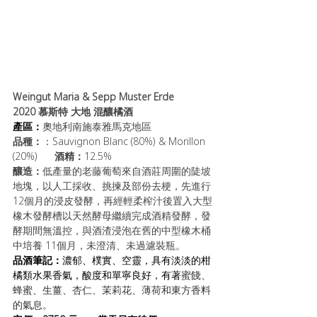
Weingut Maria & Sepp Muster Erde 
2020 慕斯特 大地 混釀橘酒
產區：
奧地利南施泰雅馬克地區
品種：
：Sauvignon Blanc (80%) & Morillon 
(20%)      
酒精：
12.5%
釀造：
低產量的老藤葡萄來自酒莊周圍的陡坡
地塊，以人工採收、挑揀及部份去梗，先進行
12個月的浸皮發酵，再經輕柔榨汁後置入大型
橡木發酵槽以天然酵母繼續完成酒精發酵，發
酵期間無溫控，與酒渣浸泡在舊的中型橡木桶
中培養 11個月，未澄清、未過濾裝瓶。
品酒筆記：
濃郁、樸實、空靈，具有淡淡的柑
橘類水果香氣，酸度和單寧良好，有著
蜜餞、
蜂蜜、生薑、杏仁、茉莉花、薄荷和東方香料
的氣息。