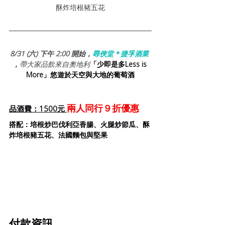
酥炸培根豬五花
8/31 (六) 下午 2:00 開始，
尋俠堂＊捷孚酒業 
，
帶大家品飲來自奧地利
「少即是多Less is 
More」悠遊於天空與大地的葡萄酒
兩人同行９折優惠
品酒費：1500元 
搭配：培根炒巴伐利亞香腸、火腿炒節瓜、酥
炸培根豬五花、法國麵包與堅果
付款資訊