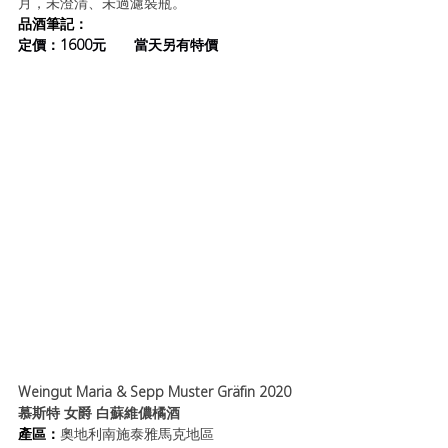
月，未澄清、未過濾裝瓶。
品酒筆記：
定價：1600元       當天另有特價
Weingut Maria & Sepp Muster Gräfin 2020
慕斯特 女爵 白蘇維儂橘酒
產區：
奧地利南施泰雅馬克地區