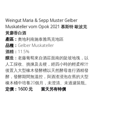
Weingut Maria & Sepp Muster Gelber 
Muskateller vom Opok 2021 慕斯特 歐波克 
黃麝香白酒
產區：
奧地利南施泰雅馬克地區
品種：
Gelber Muskateller
酒精：
11.5%
釀造：
老藤葡萄來自酒莊面南的陡坡地塊，以
人工採收、挑揀及去梗，經四小時的輕柔榨汁
後置入大型橡木發酵槽以天然酵母進行酒精發
酵，發酵期間無溫控，與酒渣浸泡在舊的大型
橡木桶中培養20個月，未澄清、未過濾裝瓶。
定價：1600 元       當天另有特價