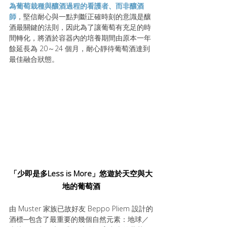
為葡萄栽種與釀酒過程的看護者、而非釀酒
師
，堅信耐心與一點判斷正確時刻的意識是釀
酒最關鍵的法則，因此為了讓葡萄有充足的時
間轉化，將酒於容器內的培養期間由原本一年
餘延長為 20～24 個月，耐心靜待葡萄酒達到
最佳融合狀態。
「少即是多Less is More」悠遊於天空與大
地的葡萄酒
由 Muster 家族已故好友 Beppo Pliem 設計的
酒標─包含了最重要的幾個自然元素：地球／