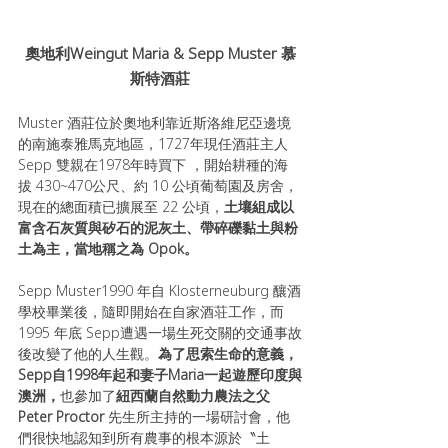
奧地利Weingut Maria & Sepp Muster 慕
斯特酒莊
Muster 酒莊位於奧地利靠近斯洛維尼亞邊境
的南施泰雅馬克地區，1727年現任酒莊主人 
Sepp 雙親在1978年時買下 ，開始耕種的海
拔 430~470公尺、約 10 公頃葡萄園及房舍，
現在的總面積已擴展至 22 公頃，
土壤組成以
富含石灰質與矽石的泥灰土、帶碎礫黏土與粉
土為主，當地稱之為 Opok。
Sepp Muster1990 年自 Klosterneuburg 釀酒
學校畢業後，隨即開始在自家酒荘工作，而 
1995 年底 Sepp遭遇一場生死交關的交通事故
後改變了他的人生觀。
為了思索生命的意義，
Sepp自1998年起和妻子Maria一起遊歷印度與
澳洲，
也參加了
紐西蘭自然動力農法之父 
Peter Proctor 
先生所主持的一場研討會，他
們很快地認知到所有農事的根本源於〝土