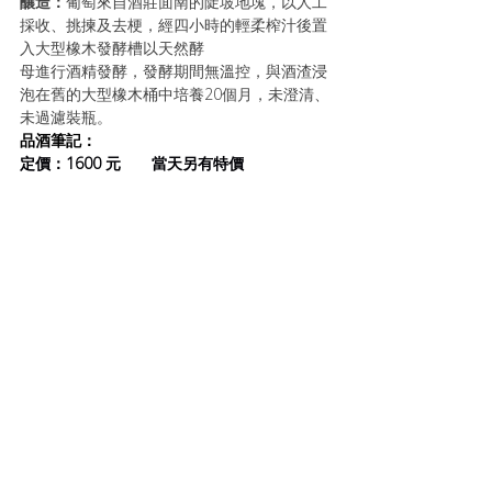
釀造：
葡萄來自酒莊面南的陡坡地塊，以人工
採收、挑揀及去梗，經四小時的輕柔榨汁後置
入大型橡木發酵槽以天然酵
母進行酒精發酵，發酵期間無溫控，與酒渣浸
泡在舊的大型橡木桶中培養20個月，未澄清、
未過濾裝瓶。
品酒筆記：
定價：1600 元       當天另有特價