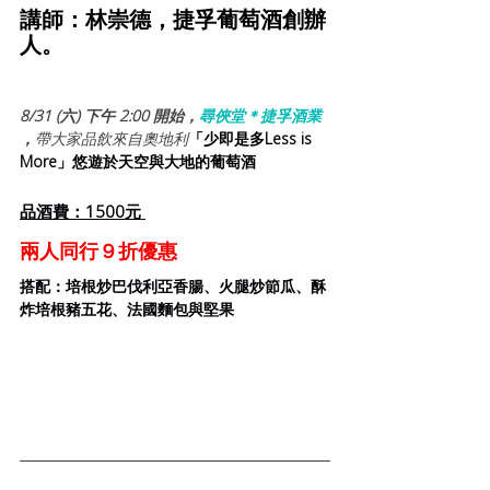
講師：
林崇德，捷孚葡萄酒創辦
人。
8/31 (六) 下午 2:00 開始，
尋俠堂＊捷孚酒業 
，
帶大家品飲來自奧地利
「少即是多Less is 
More」悠遊於天空與大地的葡萄酒
品酒費：1500元 
兩人同行９折優惠
搭配：培根炒巴伐利亞香腸、火腿炒節瓜、酥
炸培根豬五花、法國麵包與堅果