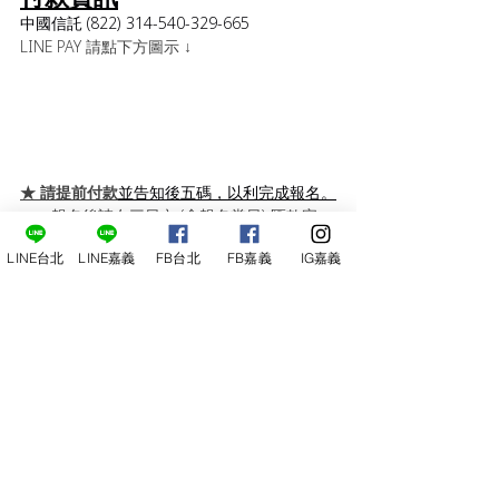
中國信託 (822) 314-540-329-665
LINE PAY 請點下方圖示 ↓
★ 請提前付款
並告知後五碼，以利完成報名。
報名後請在三日內 (含報名當日) 匯款完
成，至官方LINE 或臉書告知大名及末五
LINE台北
LINE嘉義
FB台北
FB嘉義
IG嘉義
碼，即
完成報名。
逾期繳交費用者，將自動取消報名不另行
通知。
活動日五天以前
取消可全額退費
，活動日
前五天以內
取消
，恕不退費。
客服專線
週二-週六：13:00～22:00
(
02) 2930-6686
0920-050-828 堂主