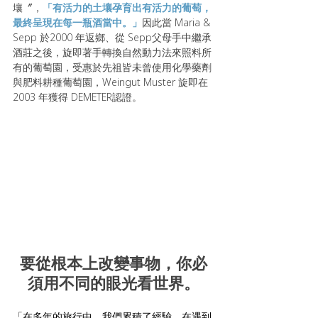
壤〞，
「有活力的土壤孕育出有活力的葡萄，
最終呈現在每一瓶酒當中。」
因此當 Maria & 
Sepp 於2000 年返鄉、從 Sepp父母手中繼承
酒莊之後，旋即著手轉換自然動力法來照料所
有的葡萄園，受惠於先祖皆未曾使用化學藥劑
與肥料耕種葡萄園，Weingut Muster 旋即在 
2003 年獲得 DEMETER認證。
要從根本上改變事物，你必
須用不同的眼光看世界。
「在多年的旅行中，我們累積了經驗，在遇到