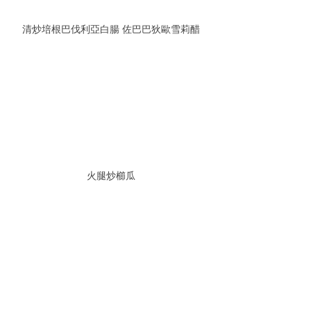
清炒培根巴伐利亞白腸 佐巴巴狄歐雪莉醋
火腿炒櫛瓜