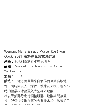
Weingut Maria & Sepp Muster Rosé vom 
Opok  2021  慕斯特 歐波克 粉紅酒
產區：
奧地利南施泰雅馬克地區
品種：
Zweigelt, Blaufränkisch & Blauer 
Wildbacher
酒精：
11.5%
釀造：
三種老藤葡萄來自酒莊面東的陡坡地
塊，同時間以人工採收、挑揀及去梗，經四小
時的輕柔榨汁後置入大型橡木發酵
槽以天然酵母進行酒精發酵，發酵期間無溫
控，與酒渣浸泡在舊的大型橡木桶中培養若干