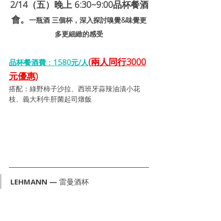
2/14（五）晚上 6:30~9:00品杯餐酒
會。
一瓶酒 三個杯，深入探討嗅覺&味覺更
多更細緻的感受
(兩人同行3000
品杯餐酒費
：
1580元/人
元優惠)
搭配：綠野柿子沙拉、西班牙蒜辣油漬小花
枝、義大利牛肝菌起司燉飯
LEHMANN — 雷曼酒杯