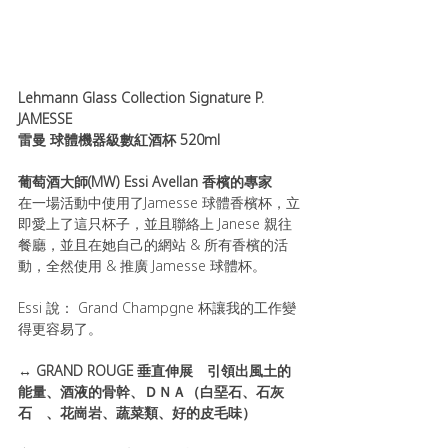
Lehmann Glass Collection Signature P. 
JAMESSE 
雷曼 球體機器級數紅酒杯 520ml
葡萄酒大師(MW) Essi Avellan 香檳的專家
在一場活動中使用了Jamesse 球體香檳杯，立
即愛上了這只杯子，並且聯絡上 Janese 親往
餐廳，並且在她自己的網站 & 所有香檳的活
動，全然使用 & 推廣 Jamesse 球體杯。
Essi 說： Grand Champgne 杯讓我的工作變
得更容易了。
↔ GRAND ROUGE 垂直伸展　引領出風土的
能量、酒液的骨幹、ＤＮＡ（白堊石、石灰
石　、花崗岩、蔬菜類、好的皮毛味）