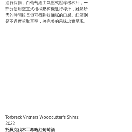
進行採摘，白葡萄經由氣壓式壓榨機榨汁，一
部分使用埀直式柵欄壓榨機進行榨汁，雖然所
需的時間較長但可得到較細膩的口感。紅酒則
是不過度萃取單寧，將完美的果味忠實星現。
Torbreck Vintners Woodcutter's Shiraz 
2022 
托貝克伐木工希哈紅葡萄酒