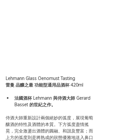
Lehmann Glass Oenomust Tasting 
雷曼 品釀之最 功能型通用品酒杯 420ml
法國酒杯 Lehmann 與侍酒大師 Gerard 
Basset 的世紀之作。
侍酒大師重新設計兩個絕妙的弧度，展現葡萄
釀酒的特性及酒體的本質。下方弧度盡情搖
晃，完全激盪出酒體的圓融、和諧及豐富；而
上方的弧度則是將熟成的狀態優雅地送入鼻口