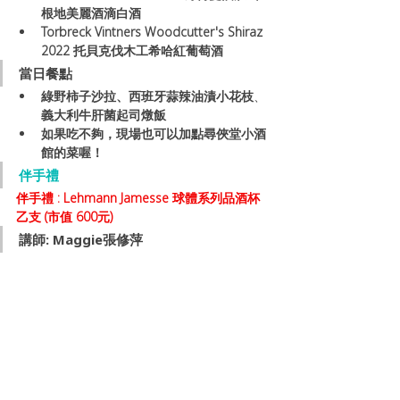
根地美麗酒滴白酒
Torbreck Vintners Woodcutter's Shiraz 
2022 托貝克伐木工希哈紅葡萄酒
當日餐點
綠野柿子沙拉、西班牙蒜辣油漬小花枝
、
義大利牛肝菌起司燉飯
如果吃不夠，現場也可以加點尋俠堂小酒
館的菜喔！
伴手禮
伴手禮 : Lehmann Jamesse 球體系列品酒杯
乙支 (市值 600元)
講師: Maggie張修萍