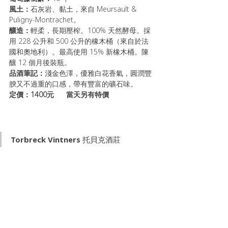
風土：
石灰岩、黏土，來自 Meursault & 
Puligny-Montrachet。
釀造：
輕柔，長期壓榨。100% 天然酵母。採
用 228 公升和 500 公升的橡木桶（來自於法
國和奧地利）。最高使用 15% 新橡木桶。陳
釀 12 個月後裝瓶。
品酒筆記：
淺金色澤，優雅白花香氣，圓潤豐
腴又不過重的口感，帶有豐富的礦石味。
定價：1400元      當天另有特價
Torbreck Vintners 托貝克酒莊