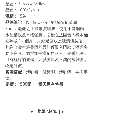
產區：Barossa Valley
品種：100%Syrah
酒精：
15%
品酒筆記：
以 Barossa 谷的多個葡萄園 
Shiraz 老藤之手摘果實釀成，使用不鏽鋼槽、
水泥槽以及木槽發酵，之後在法國舊大橡木桶
裡熟成 12 個月，未經過濾或是濾清便裝瓶。
此為欣賞本莊美酒的最佳優質入門款，酒評多
給予高分。酒質集中濃郁而迷人，果香純淨，
且有極好的架構、細膩度以及不錯的複雜度，
物超所值。
餐酒搭配：
烤乳豬、滷豬腳、烤乳鴿、羊肉串
燒。
定價：1500元      當天另有特價
●｜菜單 Menu｜●