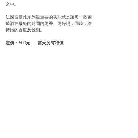
之中。
法國雷曼此系列最重要的功能就是讓每一款葡
萄酒在最短的時間內更香、更好喝；同時，維
持她的香度及餘韻。
定價：600元      當天另有特價