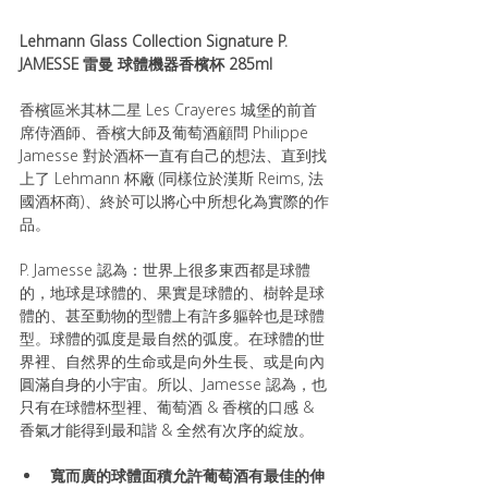
Lehmann Glass Collection Signature P. 
JAMESSE 雷曼 球體機器香檳杯 285ml
香檳區米其林二星 Les Crayeres 城堡的前首
席侍酒師、香檳大師及葡萄酒顧問 Philippe 
Jamesse 對於酒杯一直有自己的想法、直到找
上了 Lehmann 杯廠 (同樣位於漢斯 Reims, 法
國酒杯商)、終於可以將心中所想化為實際的作
品。
P. Jamesse 認為：世界上很多東西都是球體
的，地球是球體的、果實是球體的、樹幹是球
體的、甚至動物的型體上有許多軀幹也是球體
型。球體的弧度是最自然的弧度。在球體的世
界裡、自然界的生命或是向外生長、或是向內
圓滿自身的小宇宙。所以、Jamesse 認為，也
只有在球體杯型裡、葡萄酒 & 香檳的口感 & 
香氣才能得到最和諧 & 全然有次序的綻放。
寬而廣的球體面積允許葡萄酒有最佳的伸