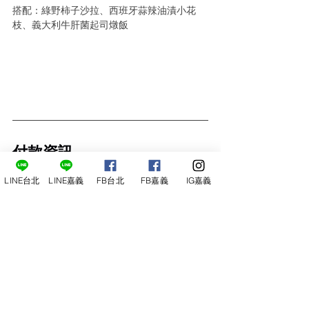
搭配：綠野柿子沙拉、西班牙蒜辣油漬小花
枝、義大利牛肝菌起司燉飯
付款資訊
中國信託 (822) 314-540-329-665
LINE台北
LINE嘉義
FB台北
FB嘉義
IG嘉義
LINE PAY 請點下方圖示 ↓
★ 請提前付款
並告知後五碼，以利完成報名。
報名後請在三日內 (含報名當日) 匯款完
成，至官方LINE 或臉書告知大名及末五