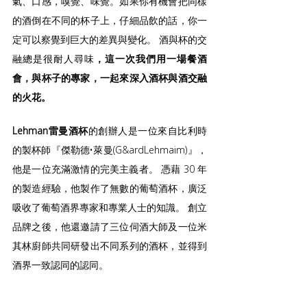
氣、口感，嗅覺、味覺。如果你有機會把同樣
的酒倒在不同的杯子上，仔細品飲的話，你一
定可以察覺到巨大的差異與變化。 酒與杯的交
融總是很耐人尋味
，這一次我們用一場餐酒
會，與杯子的專家，一起來深入酒杯與酒交融
的火花。
Lehman雷曼酒杯
的創辦人是一位來自比利時
的製杯師『傑勒德•萊曼(G&ardLehmaim)』，
他是一位充滿激情的完美主義者。 憑藉 30 年
的製造經驗，他製作了無數的葡萄酒杯，廣泛
吸收了葡萄酒界專家和專業人士的知識。 創立
品牌之後，他還邀請了三位伺酒大師及一位米
其林廚師共同研發出不同系列的酒杯，並得到
酒界一致認同的認同。