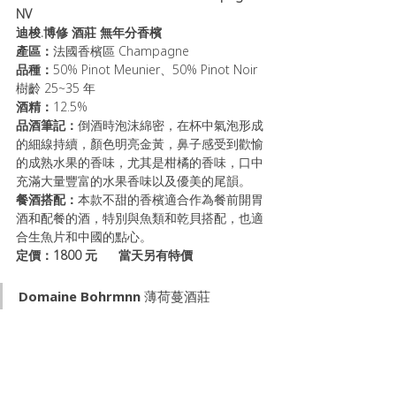
NV
迪梭.博修 酒莊 無年分香檳
產區：
法國香檳區 Champagne
品種：
50% Pinot Meunier、50% Pinot Noir 
樹齡 25~35 年
酒精：
12.5%
品酒筆記：
倒酒時泡沫綿密，在杯中氣泡形成
的細線持續，顏色明亮金黃，鼻子感受到歡愉
的成熟水果的香味，尤其是柑橘的香味，口中
充滿大量豐富的水果香味以及優美的尾韻。
餐酒搭配：
本款不甜的香檳適合作為餐前開胃
酒和配餐的酒，特別與魚類和乾貝搭配，也適
合生魚片和中國的點心。
定價：1800 元      當天另有特價
Domaine Bohrmnn 薄荷蔓酒莊