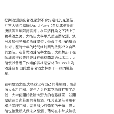
提到澳洲頂級名酒,絕對不會錯過托其克酒莊，
莊主大衛包威爾(David Powell)自幼成長於南
澳醸酒重鎮阿德雷德，在耳濡目染之下踏上了
葡萄酒之路。大衛自大學畢業后遊歷歐洲、澳
洲及加州等知名酒莊學習，學會了各地的釀酒
技術，歷時十年的時間終於回到故鄉成立自己
的酒莊。在苦思酒莊名字之際，大衛想起了在
歐洲籌措旅費時曾經在蘇格蘭當過伐木工，大
衛便以曾經工作過的蘇格蘭森林 Torbreck 為
酒莊命名,自此世界名酒之林多了一顆閃耀新
星。
在初釀酒之際,大衛並没有自己的葡萄園，而是
向人承租莊園。幾年之后托其克酒莊打響了名
號，大衛便開始收購有潛力的老藤莊園，並開
始釀造自家莊園的葡萄酒。托其克酒莊使用有
機法管理莊園，盡量減少對葡萄的干預。但大
衛也接受新式做法來釀酒，葡萄在非常成熟後