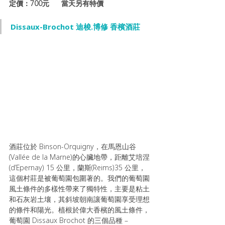
定價：700元      當天另有特價
Dissaux-Brochot 迪梭.博修 香檳酒莊 
酒莊位於 Binson-Orquigny，在馬恩山谷
(Vallée de la Marne)的心臟地帶，距離艾培涅
(d’Epernay) 15 公里，蘭斯(Reims)35 公里，
這個村莊是被葡萄園包圍著的。我們的葡萄園
風土條件的多樣性帶來了獨特性，主要是粘土
和石灰岩土壤，其斜坡朝南讓葡萄園享受理想
的條件和陽光。植根於偉大香檳的風土條件，
葡萄園 Dissaux Brochot 的三個品種 – 