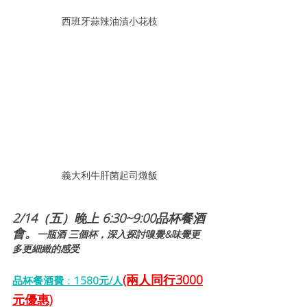
西班牙蒜辣油漬小花枝
義大利牛肝菌起司燉飯
2/14（五）晚上 6:30~9:00品杯餐酒
會。
一瓶酒 三個杯，深入探討嗅覺&味覺更
多更細緻的感受
(兩人同行3000
品杯餐酒費
：
1580元/人
元優惠)