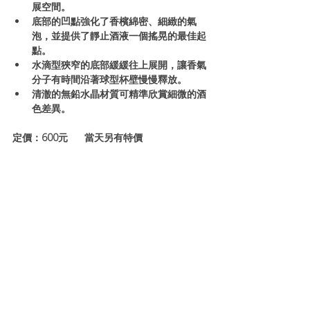
展空間。
底部的凹點強化了香檳綿密、細緻的氣
泡，並提供了靜止酒液一個搖晃的最佳起
點。
水滴型狹窄的底部緩緩往上展開，讓香氣
分子有時間沿著球型杯壁慢慢釋放。
清澈的無鉛水晶材質可精準欣賞細微的酒
色差異。
定價：600元      當天另有特價