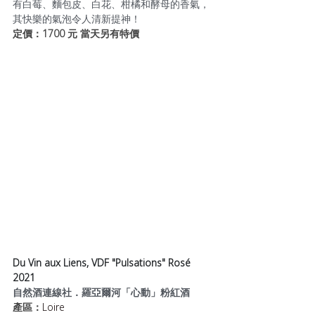
有白莓、麵包皮、白花、柑橘和酵母的香氣，
其快樂的氣泡令人清新提神！
定價：1700 元 當天另有特價 
Du Vin aux Liens, VDF "Pulsations" Rosé 
2021
自然酒連線社．羅亞爾河「心動」粉紅酒
產區：
Loire