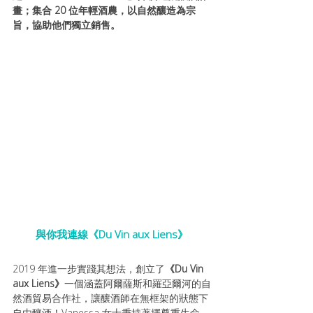
畫；集合 20 位年輕酒農，以自然釀造為宗
旨，協助他們獨立銷售。
與你我連線《Du Vin aux Liens》
2019 年進一步實踐其想法，創立了
《Du Vin 
aux Liens》
一個涵蓋阿爾薩斯和羅亞爾河的自
然酒貿易合作社，讓釀酒師在無框架的狀態下
自由釀酒！Vanessa 女士秉持著擇尊重生命，