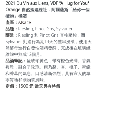
2021 Du Vin aux Liens, VDF "A Hug for You" 
Orange 
自然酒連線社．阿爾薩斯「給你一個
擁抱」橘酒
產區：
Alsace
品種：
Riesling, Pinot Gris, Sylvaner
釀造：
Riesling 和 Pinot Gris 直接壓榨，而 
Sylvaner 則進行為期14天的整串浸漬，使用天
然酵母進行自發性酒精發酵，完成後在玻璃纖
維罐中熟成12個月。
品酒筆記：
呈琥珀黃色，帶有橙色光澤。香氣
複雜，融合了玫瑰、康乃馨、杏、桃子、蜜餞
和香草的氣息。口感清新強烈，具有宜人的單
寧質地和礦物質風味。
定價：1500 元 當天另有特價