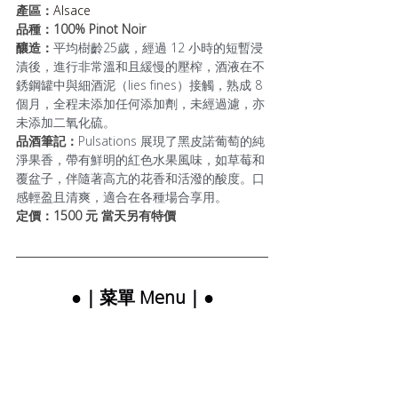
產區：
Alsace
品種：100% Pinot Noir
釀造：
平均樹齡25歲，經過 12 小時的短暫浸
漬後，進行非常溫和且緩慢的壓榨，酒液在不
銹鋼罐中與細酒泥（lies fines）接觸，熟成 8 
個月，全程未添加任何添加劑，未經過濾，亦
未添加二氧化硫。
品酒筆記：
Pulsations 展現了黑皮諾葡萄的純
淨果香，帶有鮮明的紅色水果風味，如草莓和
覆盆子，伴隨著高亢的花香和活潑的酸度。口
感輕盈且清爽，適合在各種場合享用。
定價：1500 元 當天另有特價
●｜菜單 Menu｜●