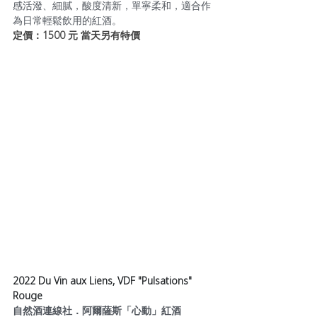
感活潑、細膩，酸度清新，單寧柔和，適合作
為日常輕鬆飲用的紅酒。
定價：1500 元 當天另有特價
2022 Du Vin aux Liens, VDF "Pulsations" 
Rouge
自然酒連線社．阿爾薩斯「心動」紅酒