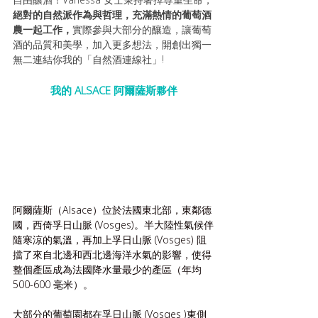
絕對的自然派作為與哲理，充滿熱情的葡萄酒
農一起工作，
實際參與大部分的釀造，讓葡萄
酒的品質和美學，加入更多想法，開創出獨一
無二連結你我的「自然酒連線社」!
我的 ALSACE ​阿爾薩斯夥伴
阿爾薩斯（Alsace）位於法國東北部，東鄰德
國，西倚孚日山脈 (Vosges)。半大陸性氣候伴
隨寒涼的氣溫，再加上孚日山脈 (Vosges) 阻
擋了來自北邊和西北邊海洋水氣的影響，使得
整個產區成為法國降水量最少的產區（年均 
500-600 毫米）。
大部分的葡萄園都在孚日山脈 (Vosges )東側