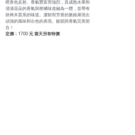
橙黃色反射。香氣豐富而強烈，其成熟水果和
浸漬花朵的香氣與柑橘味道融為一體，並帶有
烘烤木質系的味道。濃郁而芳香的脈絡展現出
頑強的風味和出色的表現。餘韻與香氣完美契
合！
定價：1700 元 當天另有特價