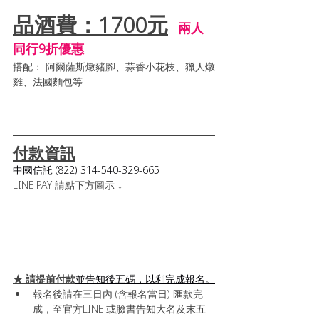
品酒費：1700元
兩人
同行9折優惠
搭配： 阿爾薩斯燉豬腳、蒜香小花枝、獵人燉
雞、法國麵包等
付款資訊
中國信託 (822) 314-540-329-665
LINE PAY 請點下方圖示 ↓
★ 請提前付款
並告知後五碼，以利完成報名。
報名後請在三日內 (含報名當日) 匯款完
成，至官方LINE 或臉書告知大名及末五