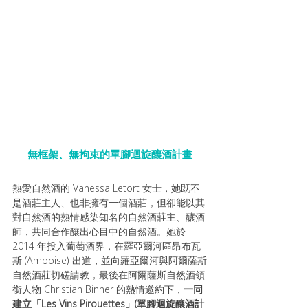
無框架、無拘束的單腳迴旋釀酒計畫
熱愛自然酒的 Vanessa Letort 女士，她既不
是酒莊主人、也非擁有一個酒莊，但卻能以其
對自然酒的熱情感染知名的自然酒莊主、釀酒
師，共同合作釀出心目中的自然酒。她於 
2014 年投入葡萄酒界，在羅亞爾河區昂布瓦
斯 (Amboise) 出道，並向羅亞爾河與阿爾薩斯
自然酒莊切磋請教，最後在阿爾薩斯自然酒領
銜人物 Christian Binner 的熱情邀約下，
一同
建立「Les Vins Pirouettes」(單腳迴旋釀酒計