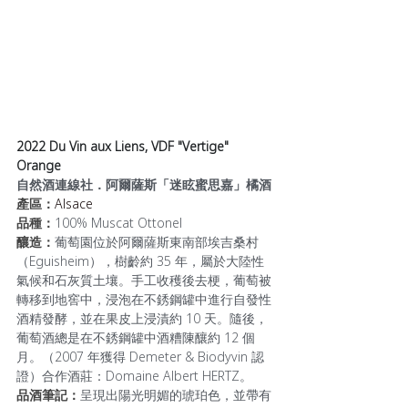
2022 Du Vin aux Liens, VDF "Vertige" 
Orange
自然酒連線社．阿爾薩斯「迷眩蜜思嘉」橘酒
產區：
Alsace
品種：
100% Muscat Ottonel
釀造：
葡萄園位於阿爾薩斯東南部埃吉桑村
（Eguisheim），樹齡約 35 年，屬於大陸性
氣候和石灰質土壤。手工收穫後去梗，葡萄被
轉移到地窖中，浸泡在不銹鋼罐中進行自發性
酒精發酵，並在果皮上浸漬約 10 天。隨後，
葡萄酒總是在不銹鋼罐中酒糟陳釀約 12 個
月。（2007 年獲得 Demeter & Biodyvin 認
證）合作酒莊：Domaine Albert HERTZ。
品酒筆記：
呈現出陽光明媚的琥珀色，並帶有