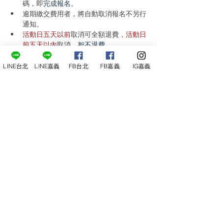
碼，即
完成報名。
逾期繳交費用者，將自動取消報名不另行
通知。
活動日五天以前
取消可全額退費
，活動日
前五天以內
取消
，恕不退費。
客服專線
週二-週六：13:00～22:00
LINE台北
LINE嘉義
FB台北
FB嘉義
IG嘉義
(
02) 2930-6686
0920-050-828 堂主