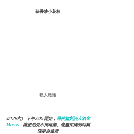
蒜香炒小花枝
獵人燉雞
3/129六） 下午2:00 開始，
尋俠堂與詩人酒窖
Ｍorris，
讓您感受不拘框架、毫無束縛的阿爾
薩斯自然酒