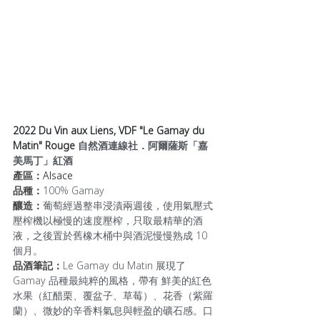
2022 Du Vin aux Liens, VDF "Le Gamay du 
Matin" Rouge 
自然酒連線社．阿爾薩斯「嘉
美馬丁」紅酒
產區：
Alsace
品種：
100% Gamay
釀造：
葡萄經過整串浸漬兩週後，使用氣壓式
壓榨機以極慢的速度壓榨，只取最精華的酒
液，之後置於舊橡木桶中與酒泥慢慢熟成 10 
個月。
品酒筆記：
Le Gamay du Matin 展現了 
Gamay 品種最純粹的風格，帶有 鮮美的紅色
水果（紅醋栗、覆盆子、草莓）、花香（紫羅
蘭）、微妙的辛香料氣息與輕盈的礦石感。口