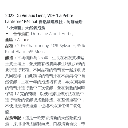
2022 Du Vin aux Liens, VDF "La Petite 
Lanterne" Pét-nat 
自然酒連線社．阿爾薩斯
「小燈籠」天然氣泡酒
合作酒莊: 
Domaine Albert Hertz。
產區：
Alsace
品種：
20% Chardonnay, 40% Sylvaner, 35% 
Pinot Blanc, 5% Muscat
釀造：
平均樹齡為 25 年，生長在石灰質和黏
土質土壤上，並按照有機農業和生物動力學的
要求進行栽種。不同品種的葡萄被一起採收後
共同壓榨，由此獲得的葡萄汁在不銹鋼桶中自
然發酵，且在一年的泡渣培養後，再添加隔年
的葡萄汁進行瓶中二次發酵，並在裝瓶的同時
保留 12 克的殘糖，以便根據祖傳方法在瓶中
進行輕微的發酵後搖瓶除渣。在整個過程中，
不使用澄清或過濾，也絕不添加任何二氧化
硫。
品酒筆記：
這是一款芳香清新的天然微氣泡
酒，採用祖傳法釀製而成。口感清新愉悅，帶