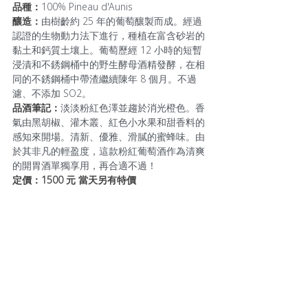
品種：
100% Pineau d'Aunis
釀造：
由樹齡約 25 年的葡萄釀製而成。經過
認證的生物動力法下進行，種植在富含砂岩的
黏土和鈣質土壤上。葡萄歷經 12 小時的短暫
浸漬和不銹鋼桶中的野生酵母酒精發酵，在相
同的不銹鋼桶中帶渣繼續陳年 8 個月。不過
濾、不添加 SO2。
品酒筆記：
淡淡粉紅色澤並趨於消光橙色。香
氣由黑胡椒、灌木叢、紅色小水果和甜香料的
感知來開場。清新、優雅、滑膩的蜜蜂味。由
於其非凡的輕盈度，這款粉紅葡萄酒作為清爽
的開胃酒單獨享用，再合適不過！
定價：1500 元 當天另有特價