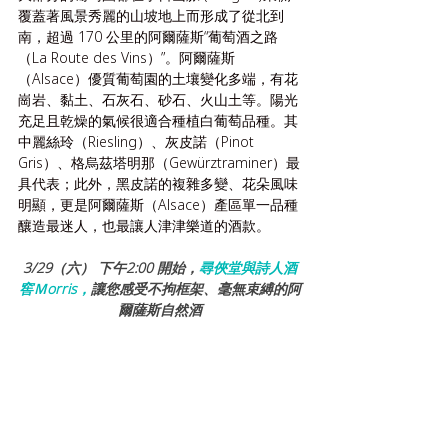
覆蓋著風景秀麗的山坡地上而形成了從北到
南，超過 170 公里的阿爾薩斯“葡萄酒之路
（La Route des Vins）”。阿爾薩斯
（Alsace）優質葡萄園的土壤變化多端，有花
崗岩、黏土、石灰石、砂石、火山土等。陽光
充足且乾燥的氣候很適合種植白葡萄品種。其
中麗絲玲（Riesling）、灰皮諾（Pinot 
Gris）、格烏茲塔明那（Gewürztraminer）最
具代表；此外，黑皮諾的複雜多變、花朵風味
明顯，更是阿爾薩斯（Alsace）產區單一品種
釀造最迷人，也最讓人津津樂道的酒款。
3/29（六） 下午2:00 開始，
尋俠堂與詩人酒
窖Ｍorris，
讓您感受不拘框架、毫無束縛的阿
爾薩斯自然酒