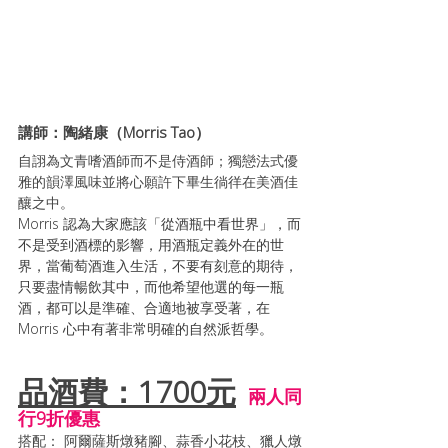
講師：陶緒康（Morris Tao）
自詡為文青嗜酒師而不是侍酒師；獨戀法式優
雅的韻澤風味並將心願許下畢生徜徉在美酒佳
釀之中。
Morris 認為大家應該「從酒瓶中看世界」，而
不是受到酒標的影響，用酒瓶定義外在的世
界，當葡萄酒進入生活，不要有刻意的期待，
只要盡情暢飲其中，而他希望他選的每一瓶
酒，都可以是準確、合適地被享受著，在
Morris 心中有著非常明確的自然派哲學。
品酒費：1700元
兩人同
行9折優惠
搭配： 阿爾薩斯燉豬腳、蒜香小花枝、獵人燉