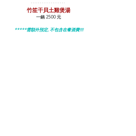
竹笙干貝土雞煲湯
一鍋 2500 元
*****需額外預定, 不包含在餐酒費!!!!