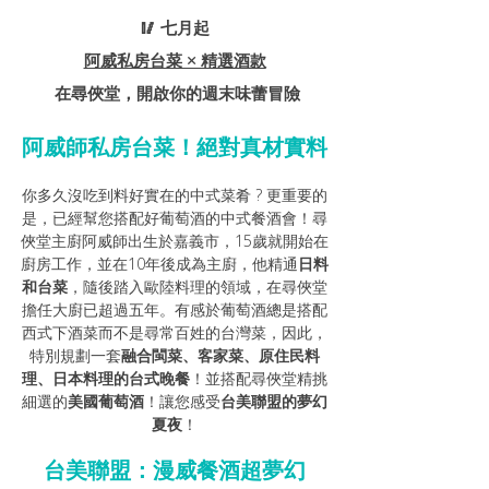
🥢 七月起
阿威私房台菜 × 精選酒款
 在尋俠堂，開啟你的週末味蕾冒險
阿威師私房台菜！絕對真材實料
你多久沒吃到料好實在的中式菜肴 ? 更重要的
是，已經幫您搭配好葡萄酒的中式餐酒會！尋
俠堂主廚阿威師出生於嘉義市，15歲就開始在
廚房工作，並在10年後成為主廚，他精通
日料
和台菜
，隨後踏入歐陸料理的領域，在尋俠堂
擔任大廚已超過五年。有感於葡萄酒總是搭配
西式下酒菜而不是尋常百姓的台灣菜，因此，
特別規劃一套
融合閩菜、客家菜、原住民料
理、日本料理的台式晚餐
！並搭配尋俠堂精挑
細選的
美國葡萄酒
！讓您感受
台美聯盟的夢幻
夏夜
！
台美聯盟：漫威餐酒超夢幻