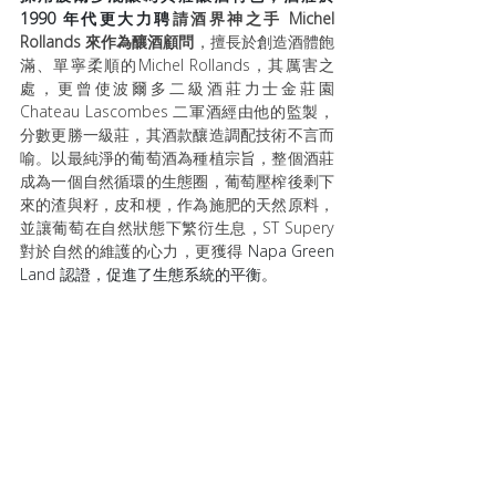
1990 年代更大力聘
請酒界神之手 Michel 
Rollands 來作為釀酒顧問
，擅長於創造酒體飽
滿、單寧柔順的Michel Rollands，其厲害之
處，更曾使波爾多二級酒莊力士金莊園 
Chateau Lascombes 二軍酒經由他的監製，
分數更勝一級莊，其酒款釀造調配技術不言而
喻。以最純淨的葡萄酒為種植宗旨，整個酒莊
成為一個自然循環的生態圈，葡萄壓榨後剩下
來的渣與籽，皮和梗，作為施肥的天然原料，
並讓葡萄在自然狀態下繁衍生息，ST Supery 
對於自然的維護的心力，更獲得 
Napa Green 
Land 認證，促進了生態系統的平衡。