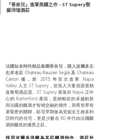
『香奈兒』進軍美國之作 - ST Supery聖
蘇沛瑞酒莊
法國知名時尚精品集團香奈兒，購入波爾多左
右岸名莊 Chateau Rauzan Segla 及 Chateau 
Canon 後，於 2015 年
首次進軍 Napa 
Valley 入主 ST Supery，並投入大量資源更精
進葡萄酒品質。ST Supery 座落於 Napa 正中
心的 Rutherford 產區，是納帕谷的卓越創新
與法國的釀酒才智相交融的傑作，與舊世界有
著緊密的關聯，邸宅早期做為安妮女王維多利
亞時代的住宅，更是少數在 80 年代由法國釀
酒師釀造的優異之莊。
採用波爾多混釀為其莊釀酒特色，酒莊於 