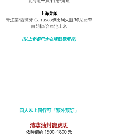
北海道干貝/白湯/角瓜
上海菜飯
青江菜/西班牙 Carrasco伊比利火腿/印尼藍帶
白胡椒/台東池上米
(以上套餐已含在活動費用裡)
四人以上同行可「額外預訂」
清蒸油封龍虎斑
依時價約 1500~1800 元