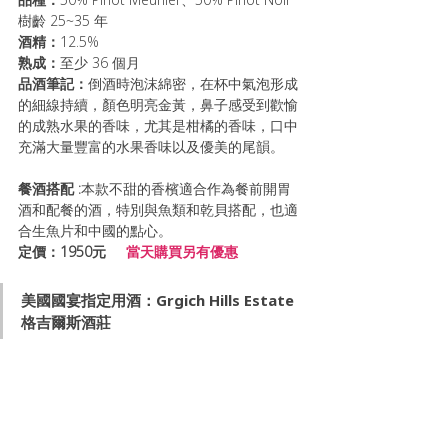
樹齡 25~35 年
酒精：
12.5%
熟成：
至少 36 個月 
品酒筆記：
倒酒時泡沫綿密，在杯中氣泡形成
的細線持續，顏色明亮金黃，鼻子感受到歡愉
的成熟水果的香味，尤其是柑橘的香味，口中
充滿大量豐富的水果香味以及優美的尾韻。
餐酒搭配 :
本款不甜的香檳適合作為餐前開胃
酒和配餐的酒，特別與魚類和乾貝搭配，也適
合生魚片和中國的點心。
定價：1950元    
當天購買另有優惠
美國國宴指定用酒：Grgich Hills Estate
格吉爾斯酒莊