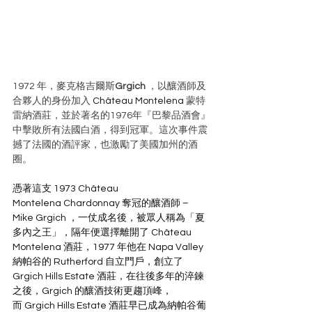
1972 年，麥克格吉爾斯
Grgich 
，以釀酒師及
合夥人的身份加入
 Château Montelena 
蒙特
雷納酒莊，並於著名的1976年『巴黎品酒會』
中擊敗所有法國白酒，得到冠軍。這次事件震
撼了法國的酒評家，也激勵了美國加州的酒
圈。
憑著這支 1973 Château 
Montelena Chardonnay 奪冠的釀酒師 – 
Mike Grgich ，一仗成名後，被眾人稱為「夏
多內之王」，隔年便選擇離開了 Château 
Montelena 酒莊，1977 年他在 Napa Valley 
納帕谷的 Rutherford 自立門戶，創立了 
Grgich Hills Estate 酒莊，在往後多年的淬鍊
之後，Grgich 的釀酒技術更趨頂峰，
而 Grgich Hills Estate 酒莊早已成為納帕谷葡