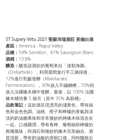
ST Supery Virtu 2021 聖蘇沛瑞酒莊 美德白酒
產區：
America - Napa Valley 
品種：
59% Semillon、41% Sauvignon Blanc
酒精：
13.8%
釀造：
釀造該酒款的葡萄來自「達勒海園」
（Dollarhide），利用晨間進行手工摘採後，
12%進行乳酸發酵（Malolacatic 
Fermentation），30%放入不鏽鋼槽，70%則
放入法國橡木桶中發酵。最後，以 100% 法國
橡木桶培養 5 個月（其中 35% 為新桶）。
品飲筆記：
這款酒呈現漂亮的淺黃色，帶有綠
色和金色色調。油桃、橙子和檸檬的香氣與淡
淡的奶油糖果味和非常微妙的烤橡木味混合在
一起。口感圓潤，帶有青檸、葡萄柚和檸檬的
柑橘風味，與濕石和微妙的橡木完美融合。酒
質清新，帶有奶油般的滑順口感，同時飄散出