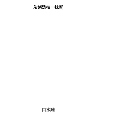
炭烤透抽一抹蛋
口水雞