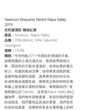
Swanson Vineyards Merlot Napa Valley 
2019 
史旺森酒莊 梅洛紅酒
產區：
America - Napa Valley 
品種：
76% Merlot, 24% Cabernet 
Sauvignon
酒精：
14.6%
種植：
年份特點2019 年開始於潮濕的天氣，
讓葡萄園的土壤充滿水份。整個春季都很涼
爽，開花時的天氣灰濛濛的，使得結果的量比
較少。初夏的氣候涼爽，使得果實成熟的慢。
盛夏時氣候變的溫暖，讓果實有很好的生⾧。
收成時氣候溫暖乾燥，葡萄有足夠的時間在葡
萄藤上面發展出濃郁的風味。葡萄園我們2 座
葡萄園位於Oakville，這裡是Napa Valley 的心
臟地帶，我們每年調整產量，來得到我們期望
的成熟度。我們重視品質過於產量，我們有意
的保持低產量，使葡萄有更多在葡萄藤上的時