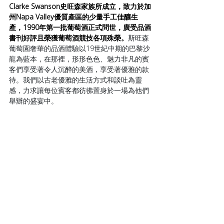
Clarke Swanson史旺森家族所成立，致力於加
州Napa Valley優質產區的少量手工佳釀生
產，1990年第一批葡萄酒正式問世，廣受品酒
書刊好評且榮獲葡萄酒競技各項殊榮。
斯旺森
葡萄園奢華的品酒體驗以19世紀中期的巴黎沙
龍為藍本，在那裡，形形色色、魅力非凡的賓
客們享受著令人沉醉的美酒，享受著優雅的款
待。我們以古老優雅的生活方式和談吐為靈
感，力求讓每位賓客都彷彿置身於一場為他們
舉辦的盛宴中。