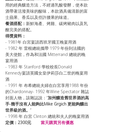
用的經典釀造方法，不經過乳酸發酵，使本款
酒帶著活潑美味的酸味，本款酒具備清新的富
士蘋果、香瓜以及些許腰果的味道。
餐酒搭配：
新鮮海產、烤雞、碳烤豬肉以及乳
酪完美的搭配。
得獎資料：
- 1981年 白宮宴請西班牙國王晚宴用酒
- 1982 年 雷根總統攜帶 1979 年份到法國的
美大使館，作為和法國 Mitterrand 總統的晚
宴用酒
- 1983 年 Stanford 學校校長Donald 
Kennedy宴請英國女皇伊莉莎白二世的晚宴用
酒
- 1991 年 布希總統夫婦在白宮享用1988 年份
的Chardonnay- 1992 年Wine Spectator 雜誌
封面人物，該雜誌說：“
加州釀造舊世界酒的高
手-幾乎沒有人能夠比Mike Grgich 更能夠釀出
世界級的酒。
”
- 1998 年 白宮 Clinton 總統和夫人的晚宴用酒
定價：2300元 
 當天購買另有優惠