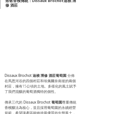
致敬香檳傳統：Dissaux Brochot迪梭.博
修 酒莊
Dissaux Brochot 迪梭.博修 酒莊
葡萄園
 分佈
在馬恩河谷的四個村莊和埃佩爾奈南坡的兩個
村莊，擁有15公頃的土地。多樣化的風土賦予
了我們混釀的葡萄酒獨特的個性。
傳承三代的 
Dissaux Brochot 葡萄園
尊重傳統
香檳釀法為核心，並且採用葡萄園的永續經營
規範，希望讓產區能維持最優質的生態風土，