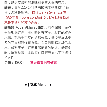
間，以建立濃郁的風味和保留天然的酸度。 
釀造：
置於225 公升的法國橡木桶熟成17 個
月，30%是新桶。 
自從Clarke Swanson在
1985年買下Swanson酒莊後，Merlot葡萄酒
就是本酒莊的核心產品。
釀酒師 Robin Akhurst 筆記：
顏色深黑，在杯
中呈現深紅色，開始時具有李子、壓碎的紅色
水果、乾燥牛至草的濃郁香氣，然後發展成更
多的花香和礦物質香氣。在口腭部感到紅色水
果、成熟李子、紅糖和黑醋栗的味道。酒體柔
軟，單寧結實，本款酒在口腭部展示了平衡和
持久性。 
定價：1800元   
  當天購買另有優惠
●｜菜單 Menu｜●