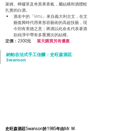
萊姆、檸檬草及奇異果香氣，屬結構和酒體較
扎實的白酒。
酒名中的「Virtú」來自義大利古文，在文
藝復興時代用來形容藝術的高超技藝，現
今則有美德之意；將酒以此命名代表著酒
款純淨中帶有多重層次的結構。
定價：2300元   
  當天購買另有優惠
納帕谷法式手工佳釀：
史旺森酒莊
Swanson
史旺森酒莊Swanson於1985年由Mr. W. 