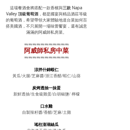
這場餐酒會將搭配一款香檳與
三款 Napa 
Valley 頂級葡萄酒
，都是國宴與精品酒莊等級
的葡萄酒，希望帶領大家體驗地道台菜如何百
搭美國酒，不只展開一場味蕾饗宴，還有誠意
滿滿的阿威師私房菜。
≕≕≕≕≕≕≕≕≕≕≕
阿威師私房中菜
≕≕≕≕≕≕≕≕≕≕≕
涼拌什錦蝦仁
黃瓜/火腿/芝麻醬/浙江香醋/蝦仁/山葵
炭烤透抽一抹蛋
新鮮透抽/生食級雞蛋/白胡椒鹽/ 檸檬
口水雞
自製辣籽醬/香醋/芝麻/土雞
瑤柱澎湖絲瓜