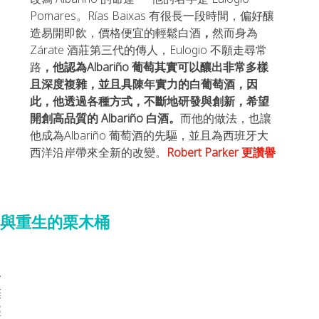
Pomares。
Rías Baixas 有很長一段時間，偏好釀
造易開即飲，價格便宜的輕鬆白酒
，
然而
身為 
Zárate 酒莊第三代的傳人，Eulogio 不願走尋常
路
，他認為Albariño 葡萄其實可以釀出非常多樣
且深度複雜，並且具陳年實力的白葡萄酒，因
此，他透過各種方式，不斷地研發與創新，希望
開創高品質的 Albariño 白酒。
而他的做法，
也讓
他成為Albariño 葡萄酒的先驅，並且為西班牙大
西洋沿岸帶來全新的改變。
Robert Parker 更讚譽
與重生的栗木桶
，
一
棄
經