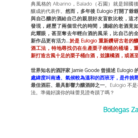
典風格的 Albarino，Balado（石園）就是歸國
釀成的代表作。
然而，多年後 
Eulogio 打開了爺
與自己釀的酒給自己的親朋好友盲飲比較，這
發現，經歷了兩個世代的時間，濃縮的老酒竟
此耀眼，甚至奪去年輕白酒的風采，比自己的
新作品更有活力…
於是 Eulogio 重新鑽研古老的
酒工法，特地尋找仍在生產栗子樹桶的桶場，
新打造古風十足的栗子桶白酒，並讓橘酒，或甚
世界知名的酒評家 Jamie Goode 曾描述 Eulogio
處緯度叫南邊、氣候較為溫和的西班牙，是件挑
最佳酒莊、最具影響力釀酒師之一
。Eulogi
法。準備好讓你的味蕾見證奇蹟了嗎？
Bodegas 