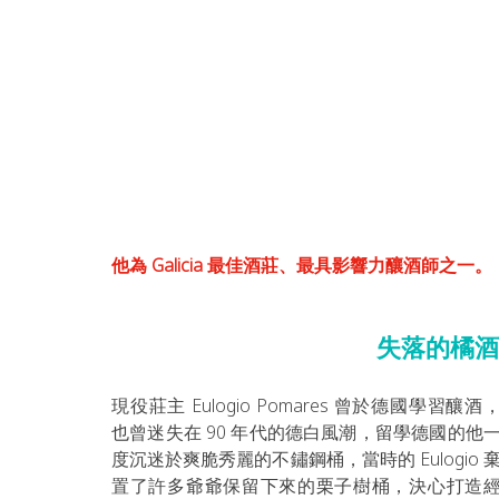
他為 Galicia 最佳酒莊、最具影響力釀酒師之一。
失落的橘酒
現役莊主 Eulogio Pomares 
曾於德國學習釀酒
也曾迷失在 
90 年代的德白風潮，留學德國的他
度沉迷於爽脆秀麗的不鏽鋼桶，當時的 Eulogio 
置了許多爺爺保留下來的栗子樹桶，決心打造