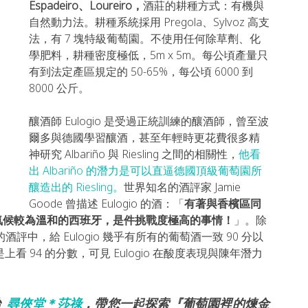
Espadeiro、Loureiro，
酒莊的耕種方式：有機與
自然動力法。耕種系統採用 Pregola、Sylvoz 高支
法，有 7 塊特級葡萄園。不使用任何除草劑、化
學肥料，耕種密度極低，5m x 5m。每公頃產量只
有到法定產區規定的 50-65%，每公頃 6000 到 
8000 公斤。
釀酒師 Eulogio 是受過正統訓練的釀酒師，曾至波
爾多與德國學習釀酒，甚至年輕時更花費很多精
神研究 Albariño 與 Riesling 之間的相關性，
他看
出 Albariño 的潛力是可以直逼德國頂級葡萄園所
釀造出的 Riesling。
世界知名的酒評家 Jamie 
Goode 曾描述 Eulogio 的酒：「
有著與香檳區同
氣候較為溫和的西班牙，是件挑戰度極高的事情！
」。除 
016 年的酒評中，給 Eulogio 幾乎有所有的葡萄酒一致 90 分以
上看 94 的分數，可見 Eulogio 在酸度表現與陳年潛力
始
 尋俠堂＊莎祿
，帶您一起探索『葡萄園裡的煉金