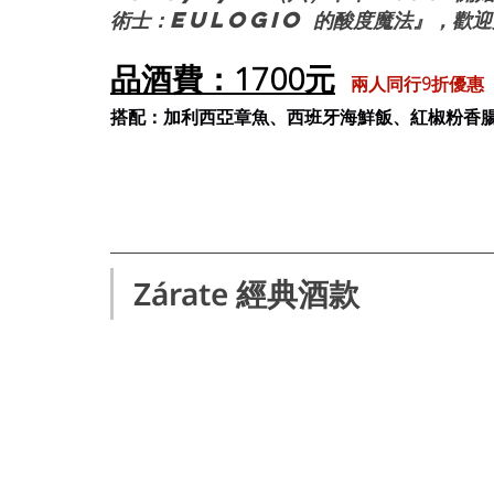
術士：Eulogio 的酸度魔法』，歡
品酒費：1700元
兩人同行9折優惠
搭配：加利西亞章魚、西班牙海鮮飯、紅椒粉香
Zárate 經典酒款 