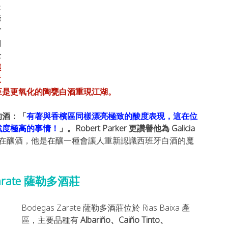
後
爺
才
如
全
釀
重
至是更氧化的陶甕白酒重現江湖。
 的酒：「
有著與香檳區同樣漂亮極致的酸度表現，這在位
戰度極高的事情！
」。Robert Parker 更讚譽他為 Galicia 
o 不是在釀酒，他是在釀一種會讓人重新認識西班牙白酒的魔
Zarate 薩勒多酒莊
Bodegas Zarate 薩勒多酒莊位於 Rias Baixa 產
區，主要品種有
 Albariño、Caiño Tinto、