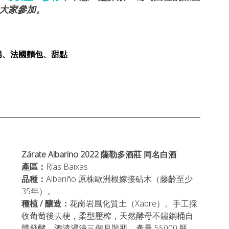
迎大家參加。
腸、法國麵包、甜點
Zárate Albarino 2022 
薩勒多酒莊
 同名白酒
產區：
Rías Baixas
品種：
Albariño 原株歐洲根嫁接砧木（藤齡至少
35年）。
種植 / 釀造：
花崗岩風化質土（Xabre）。手工採
收葡萄後去梗，柔型壓榨，天然酵母不鏽鋼桶自
體發酵，酒渣浸漬三個月裝瓶。產量
55000 瓶