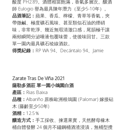
酸度 PH2.89。酒體相當飽滿，香氣多層次。釀酒
師 Eulogio 譽為最具陳年潛力（至少5-10年）。
品酒筆記：
蘋果、香瓜、檸檬、青草等香氣，夾
帶微鹹、極度礦石風味、甚至類似石油的煙硝
味，非常乾淨、幾近無瑕清澈口感，尾韻極干讓
兩頰瞬間分泌唾液包覆味蕾，使後味回甘。三款
單一園內最具礦石稜線酒款。
得獎紀錄：
RP WA 94、Decántalo 94、Jamie 
Zarate Tras De Viña 2021 
薩勒多酒莊 單一園小鴿園白酒
產區：
Rias Baixa
品種：
Albariño 原株歐洲根鴿園 (Palomar) 嫁接砧
木 (藤齡至少50年)
酒精：
12.5％
釀造方式：
手工採收、揀選果實，天然酵母橡木
桶自體發酵 24 個月不鏽鋼桶酒渣浸漬，無桶型攪