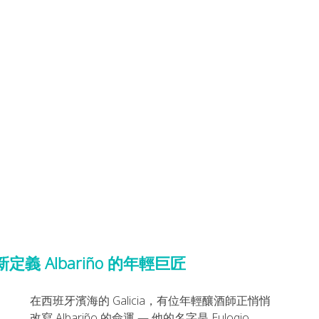
—重新定義 Albariño 的年輕巨匠
在西班牙濱海的 Galicia，有位年輕釀酒師正悄悄
改寫 Albariño 的命運 — 他的名字是 Eulogio 