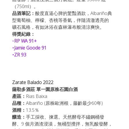
（750ml）。
品酒筆記：
酸度直逼心脾的驚豔酒款，Albariño典
型葡萄柚、檸檬、杏桃等香氣，伴隨清澈透亮的
礦石風格，有如沐浴在森林瀑布般清涼爽快。
得獎紀錄：
•
RP WA 91+
•Jamie Goode 91
•ZR 93
Zarate Balado 2022 
薩勒多酒莊 單一園原株石園白酒
產區：
Rias Baixa
品種：
Albariño (原株歐洲根，藤齡最少60年)
酒精：
13.5％
釀造：
手工採收、揀選。天然酵母不鏽鋼桶發
酵、9 個月酒渣浸漬，無桶型攪拌，無乳酸發酵，