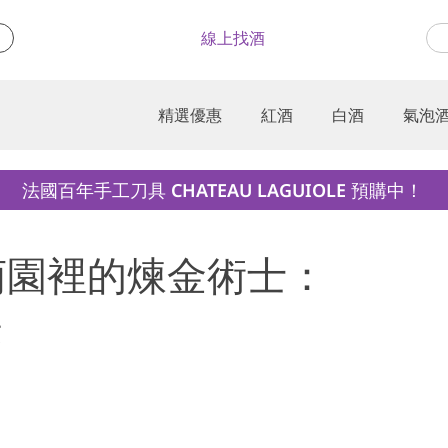
線上找酒
精選優惠
紅酒
白酒
氣泡
法國百年手工刀具 CHATEAU LAGUIOLE 預購中！
) 葡萄園裡的煉金術士：
法