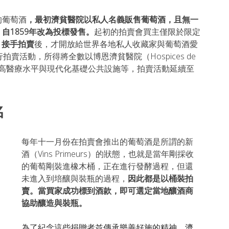
的葡萄酒
，最初濟貧醫院以私人名義販售葡萄酒，且無一
1859年
改為投標發售。
起初
的拍賣會
買主僅限於限定
s）接手拍賣
後，才開放給世界各地私人收藏家與葡萄酒愛
賣活動，所得將全數以博恩濟貧醫院（Hospices de 
，提高醫療水平與現代化基礎公共設施等，拍賣活動延續至
名
每年十一月份在拍賣會推出的葡萄酒是所謂的新
酒（Vins Primeurs）的狀態，也就是當年剛採收
的葡萄剛裝進橡木桶，正在進行發酵過程，但還
未進入到培釀與裝瓶的過程，
因此都是以桶裝拍
賣。當買家成功標到酒款，即可選定當地釀酒商
協助釀造與裝瓶。
為了紀念這些捐贈者並傳承樂善好施的精神，濟