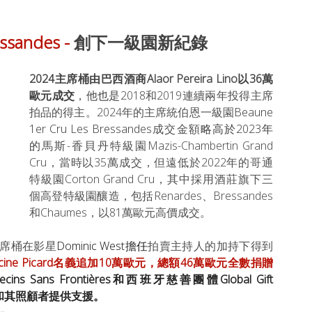
ssandes - 
創下一級園新紀錄
2024主席桶由巴西酒商
Alaor Pereira Lino
以36萬
歐元成交
，他也是
2018和2019連續兩年投得主席
拍品的得主。2024年的主席統伯恩一級園
Beaune 
1er Cru Les Bressandes
成交金額
略高於2023年
的
馬斯-香貝丹特級園Mazis-Chambertin Grand 
Cru，當時以35萬成交，但遠低於2022年的哥通
特級園Corton Grand Cru，其中採用酒莊旗下三
個高登特級園釀造，包括Renardes、Bressandes
和Chaumes，以81萬歐元高價成交。
主席桶在影星
Dominic West擔任
拍賣主持人的加持下得到
rancine Picard名義追加10萬歐元，總額46萬歐元全數捐贈
 Sans Frontières和西班牙慈善團體Global Gift 
童和其照顧者提供支援。