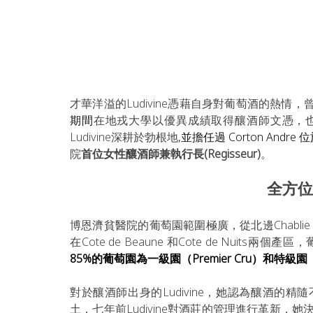
才華洋溢的Ludivine憑藉自身對葡萄酒的熱情，
期間
在地戎大學以優異成績取得釀酒師文憑，也遠赴澳
Ludivine深耕於勃根地
,並擔任過 Corton Andre 
院
首位女性釀酒師兼執行長(Regisseur)
。
全方位
博恩濟貧醫院的葡萄園範圍極廣，從北邊Chablie 到
在Cote de Beaune 和Cote de Nui
85%的葡萄園為一級園（Premier Cru）和特級園（G
對於釀酒師出身的Ludivine，她認為釀酒的
土，七年前Ludivine對酒莊的管理進行革新