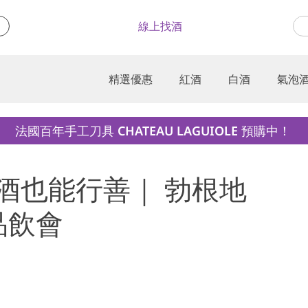
線上找酒
精選優惠
紅酒
白酒
氣泡
法國百年手工刀具 CHATEAU LAGUIOLE 預購中！
六) 喝酒也能行善｜ 勃根地
品飲會