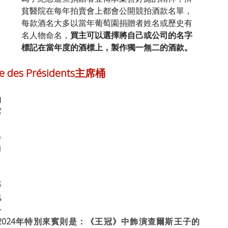
貧醫院在每年拍賣會上都會公開競拍酒款名單，
每款酒名大多以當年葡萄園捐贈者姓名或歷史有
名人物命名，
買主可以選擇將自己或公司的名字
標記在當年度的酒標上，製作獨一無二的酒款。
ce des Présidents主席桶
的
席
，
為
的
等
包
-
au，2024年特別來賓則是：
《王冠》中飾演查爾斯王子的