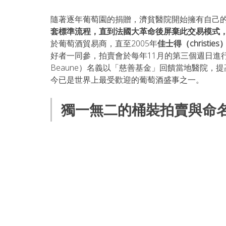
隨著逐年葡萄園的捐贈，濟貧醫院開始擁有自己
套標準流程，直到法國大革命後屏棄此交易模式，自
於葡萄酒貿易商，直至2005年
佳士得（christie
好者一同參，拍賣會於
每年11月的第三個週日進行拍
Beaune）名義以「慈善基金」回饋當地醫院
今已是世界上最受歡迎的葡萄酒盛事之一。
獨一無二的桶裝拍賣與命