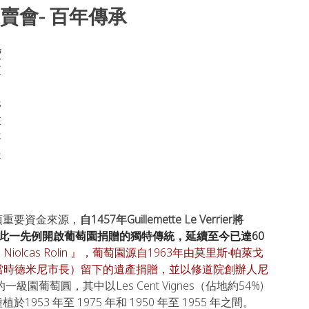
賣會- 百年傳承
賣
正
，
 
在
年
提
項重要資金來源，
自1457年Guillemette Le Verrier將 
捐贈給醫院，此一先例開啟葡萄園捐贈的獨特傳統，延續至今已達60
olcas Rolin 』，葡萄園源自1963年由莫里斯∙帕萊戈
夫人將丈夫（當時德米尼市長）留下的遺產捐贈，並以修道院創辦人尼
園葡萄圓，其中以Les Cent Vignes（佔地約54%) 
於1953 年至 1975 年和 1950 年至 1955 年之間。