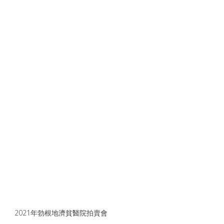
      2021年勃根地濟貧醫院拍賣會