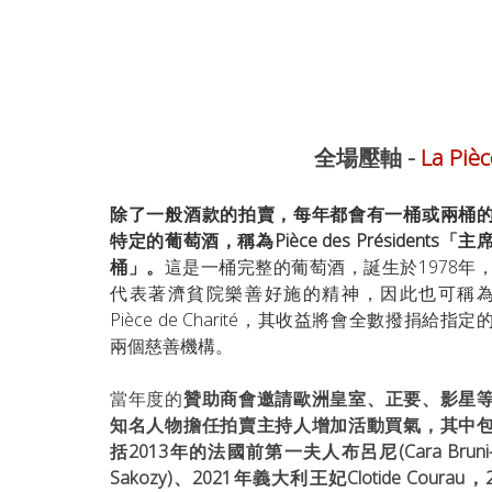
全場壓軸 -
 La 
Piè
除了一般酒款的拍賣，每年都會有一桶或兩桶
特定的葡萄酒，稱為Pièce des Présidents「主
桶」。
這是一桶完整的葡萄酒，誕生於1978年
代表著濟貧院樂善好施的精神，因此也可稱
Pièce de Charité，其收益將會全數撥捐給指定
兩個慈善機構。
當年度的
贊助商會邀請歐洲皇室、正要、影星
知名人物擔任拍賣主持人增加活動買氣，其中
括2013年的法國前第一夫人布呂尼(Cara Bruni
Sakozy)、2021年義大利王妃Clotide Cour