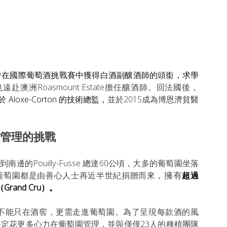
曾
在國際葡萄酒挑戰賽中獲得白酒副釀酒師的頭銜，求學
洲Roasmount Estate擔任釀酒師。回法國後，
位於 Aloxe-Corton 的技術總監，
並於2015成為博恩濟貧醫
管理的挑戰
南邊的Pouilly-Fusse 總達60公頃，大多的葡萄園坐落
，擁有
ts兩個產區，葡萄園都是由善心人士再近半世紀捐贈而來
超過
rand Cru）。
精隨不能只在酒窖，更需走進葡萄園。為了呈現每款酒的風
，她決定花更多心力在葡萄園管理，並與僅僅23人的種植團隊