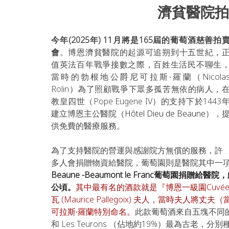
濟貧醫院拍
今年(2025年) 11月將是165屆的葡萄酒慈善拍
會
。博恩濟貧醫院的起源可追朔到十五世紀，
值英法百年戰爭接數之際，百姓生活民不聊生
當時的勃根地公爵尼可拉斯∙羅蘭（Nicolas
Rolin）為了照顧戰爭下眾多孤苦無依的病人，
教皇四世（Pope Eugene IV）的支持下於1443
建立博恩主公醫院（
Hôtel Dieu de Beaune
），
供免費的醫療服務。
為了支持醫院的營運與感謝院方無償的服務，許
多人會捐贈物資給醫院，葡萄園則是醫院其中一
Beaune -Beaumont le Franc葡萄園
公頃。
其中最有名的酒款就是『博恩一級園Cuvée Ni
瓦 (Maurice Pallegoix) 夫人，當時
可拉斯∙羅蘭特別命名。
此款葡萄酒來自五塊不同的一級
和 Les Teurons （佔地約19%）最為古老，分別種植