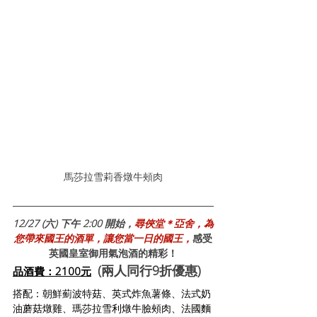
馬莎拉雪莉香燉牛頰肉
12/27 (六) 下午 2:00 開始，
尋俠堂＊亞舍，為
您帶來國王的酒單，讓您當一日的國王，
感受
英國皇室御用氣泡酒的精彩！
 (兩人同行9折優惠)
品酒費：2100元
搭配：朝鮮薊波特菇、英式炸魚薯條、法式奶
油蘑菇燉雞、瑪莎拉雪利燉牛臉頰肉、法國麵