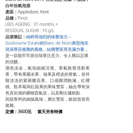
白年份氣泡酒
產區：
Appledore, Kent
品種：
Pinot
LEES AGEING : 31 months +
RESIDUAL SUGAR : 10 g/L
品酒筆記：
純粹而強烈的味覺張力－
Gusbourne Estate的Blanc de Noirs典型地呈
現深厚且複雜的風格，結構豐富而充滿力量
，
是一款能牢牢抓住味蕾注意力、令人難以忘懷
的佳釀。
酒色淡金，氣泡細膩活潑。香氣散發清新果
香，帶有果園水果、核果及橙皮的香氣，並伴
隨淡淡的紫羅蘭花香。口感圓潤飽滿，紅櫻
桃、熟草莓與紅蘋果的果味豐富，融合帶有深
色頁岩感的礦物質氣息，以及剛出爐糕點
與甜香料的細膩風味，層次豐富，餘韻悠長而
複雜。
定
價：3600元     當天另有特價