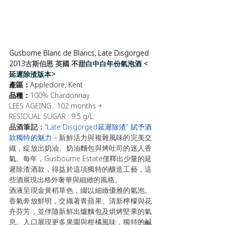
Gusborne Blanc de Blancs, Late Disgorged 
2013
古斯伯恩 
英國 
不甜白中白年份氣泡酒 <
延遲除渣版本>
產區：
Appledore, Kent
品種：
100% Chardonnay
LEES AGEING : 102 months +
RESIDUAL SUGAR : 9.5 g/L
品酒筆記：
“
Late Disgorged延遲除渣” 賦予酒
款獨特的魅力
－新鮮活力與複雜風味的完美交
織，綻放出奶油、奶油麵包與烤吐司的迷人香
氣。每年，Gusbourne Estate僅釋出少量的延
遲除渣酒款，得益於這項獨特的釀造工藝，這
些酒展現出格外奢華與細緻的風格。
酒液呈現金黃稻草色，綴以細緻優雅的氣泡。
香氣奔放鮮明，交織著青蘋果、清新檸檬與花
卉芬芳，並伴隨新鮮出爐麵包及烘烤堅果的氣
息。入口展現更多果園與柑橘風味，獨特的鹹