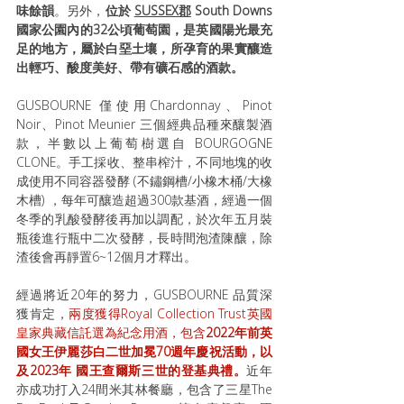
味餘韻
。另外，
位於 
SUSSEX郡
 South Downs 
國家公園內的32公頃葡萄園，是英國陽光最充
足的地方，屬於白堊土壤，所孕育的果實釀造
出輕巧、酸度美好、帶有礦石感的酒款。
GUSBOURNE 僅使用Chardonnay、Pinot 
Noir、Pinot Meunier 三個經典品種來釀製酒
款，半數以上葡萄樹選自 BOURGOGNE 
CLONE。手工採收、整串榨汁，不同地塊的收
成使用不同容器發酵 (不鏽鋼槽/小橡木桶/大橡
木槽) ，每年可釀造超過300款基酒，經過一個
冬季的乳酸發酵後再加以調配，於次年五月裝
瓶後進行瓶中二次發酵，長時間泡渣陳釀，除
渣後會再靜置6~12個月才釋出。
經過將近20年的努力，GUSBOURNE 品質深
獲肯定，
兩度獲得Royal Collection Trust英國
皇家典藏信託選為紀念用酒，包含
2022年前英
國女王伊麗莎白二世加冕70週年慶祝活動，以
及2023年 國王查爾斯三世的登基典禮。
近年
亦成功打入24間米其林餐廳，包含了三星The 