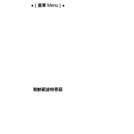
●｜菜單 Menu｜●
朝鮮薊波特香菇