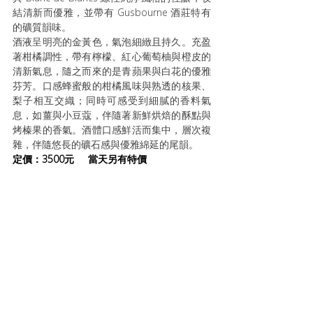
結清新而優雅，並帶有 Gusbourne 酒莊特有
的礦質韻味。
酒液呈明亮的金黃色，氣泡細緻且持久。充盈
著柑橘調性，帶有檸檬、紅心葡萄柚與橙皮的
清新氣息，隨之而來的是青蘋果與白花的優雅
芬芳。口感蜂蜜般的柑橘風味與熟透的核果、
梨子相互交織；同時可感受到細膩的香料氣
息，如薑與小豆蔻，伴隨著新鮮烘焙的酥點與
烤榛果的香氣。酒體口感鮮活而集中，層次複
雜，伴隨悠長的礦石感與優雅綿延的尾韻。
定價：3500元     當天另有特價