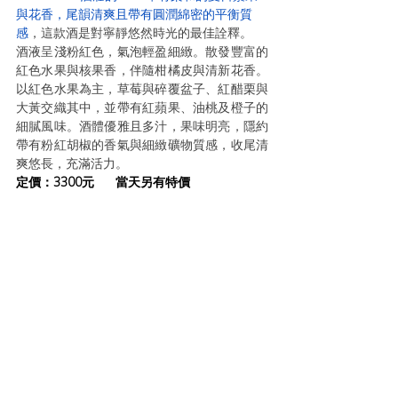
與花香，尾韻清爽且帶有圓潤綿密的平衡質
感
，這款酒是對寧靜悠然時光的最佳詮釋。
酒液呈淺粉紅色，氣泡輕盈細緻。散發豐富的
紅色水果與核果香，伴隨柑橘皮與清新花香。
以紅色水果為主，草莓與碎覆盆子、紅醋栗與
大黃交織其中，並帶有紅蘋果、油桃及橙子的
細膩風味。酒體優雅且多汁，果味明亮，隱約
帶有粉紅胡椒的香氣與細緻礦物質感，收尾清
爽悠長，充滿活力。
定
價：3300元  
當天另有特價