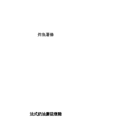
炸魚薯條
法式奶油蘑菇燉雞