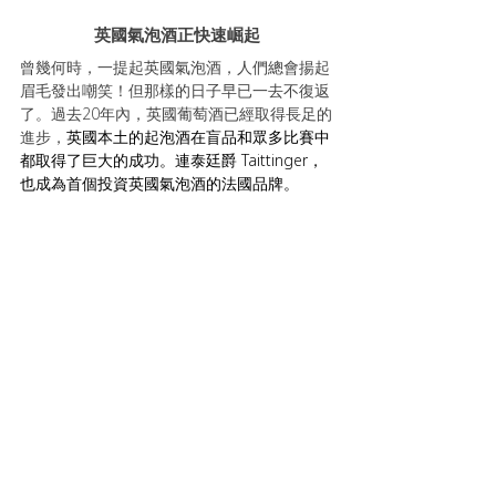
英國氣泡酒正快速崛起
曾幾何時，一提起英國氣泡酒，人們總會揚起
眉毛發出嘲笑！但那樣的日子早已一去不復返
了。過去20年內，英國葡萄酒已經取得長足的
進步，
英國本土的起泡酒在盲品和眾多比賽中
都取得了巨大的成功。連泰廷爵 
Taittinger
，
也成為首個投資英國氣泡酒的法國品牌。