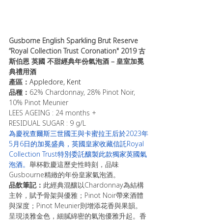
Gusborne English Sparkling Brut Reserve 
“Royal Collection Trust Coronation" 2019 
古
斯伯恩 
英國 不甜經典年份氣泡酒 – 皇室加冕
典禮用酒
產區：
Appledore, Kent
品種：
62% Chardonnay, 28% Pinot Noir, 
10% Pinot Meunier
LEES AGEING : 24 months +
RESIDUAL SUGAR : 9 g/L
為慶祝查爾斯三世國王與卡蜜拉王后於2023年
5月6日的加冕盛典，英國皇家收藏信託Royal 
Collection Trust特別委託釀製此款獨家英國氣
泡酒。
舉杯歡慶這歷史性時刻，品味
Gusbourne精緻的年份皇家氣泡酒。
品飲筆記：
此經典混釀以Chardonnay為結構
主幹，賦予骨架與優雅；Pinot Noir帶來酒體
與深度；Pinot Meunier則增添花香與果韻。
呈現淡雅金色，細膩綿密的氣泡優雅升起。香