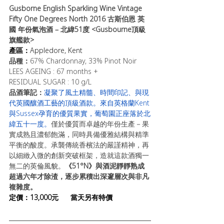
Gusborne English Sparkling Wine Vintage 
Fifty One Degrees North 2016 
古斯伯恩 
英
國 年份氣泡酒 – 北緯51度 <Gusbourne頂級
旗艦款>
產區：
Appledore, Kent
品種：
67% Chardonnay, 33% Pinot Noir
LEES AGEING : 67 months +
RESIDUAL SUGAR : 10 g/L
品酒筆記：
凝聚了風土精髓、時間印記、與現
代英國釀酒工藝的頂級酒款。來自英格蘭Kent
與Sussex孕育的優質果實，葡萄園正座落於北
緯五十一度。
僅於優質而卓越的年份生產－果
實成熟且濃郁飽滿，同時具備優雅結構與精準
平衡的酸度。承襲傳統香檳法的嚴謹精神，再
以細緻入微的創新突破框架，造就這款酒獨一
無二的英倫風貌。
《51°N》與酒泥靜靜熟成
超過六年才除渣，逐步累積出深邃層次與非凡
複雜度。
定
價：13,000元  
當天另有特價