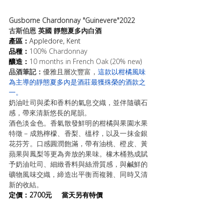
Gusborne Chardonnay "Guinevere"2022 
古斯伯恩 
英國 靜態夏多內白酒
產區：
Appledore, Kent
品種：
100% Chardonnay
釀造：
10 months in French Oak (20% new)
品酒筆記：
優雅且層次豐富，
這款以柑橘風味
為主導的靜態夏多內是酒莊最獲殊榮的酒款之
一。
奶油吐司與柔和香料的氣息交織，並伴隨礦石
感，帶來清新悠長的尾韻。
酒色淡金色。香氣散發鮮明的柑橘與果園水果
特徵－成熟檸檬、香梨、榲桲，以及一抹金銀
花芬芳。口感圓潤飽滿，帶有油桃、橙皮、黃
蘋果與鳳梨等更為奔放的果味。橡木桶熟成賦
予奶油吐司、細緻香料與絲滑質感，與鹹鮮的
礦物風味交織，締造出平衡而複雜、同時又清
新的收結。
定價：2700元
當天另有特價