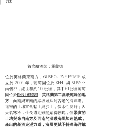
首席釀酒師：霍蘭德
位於英格蘭東南方，GUSBOURNE ESTATE 成
立於 2004 年，葡萄園位於 KENT 與 SUSSEX 
兩個郡，總面積約100公頃，其中61公頃葡萄
園位於
KENT肯特郡
－英格蘭第二溫暖乾燥的地
方
－面南與東南的緩坡遞延到古老的海岸邊。
這裡的土壤富含黏土與沙土，保水性良好；因
天氣寒冷，生長週期雖開始得較晚，但
緊實的
土壤與來自南方及西南的溫暖海風加速熟成，
產出的基酒充滿力道，海風更賦予特殊海洋鹹