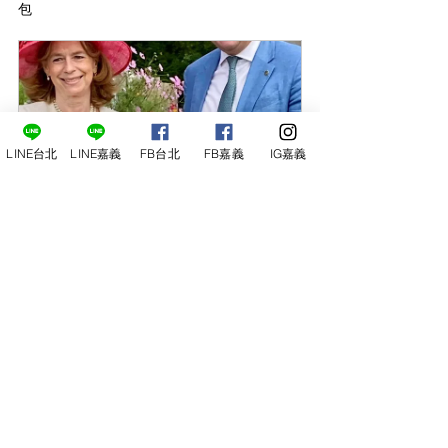
包
LINE台北
LINE嘉義
FB台北
FB嘉義
IG嘉義
2025/12/27 (六)國王的酒單：英國
皇室御用香檳Gusborne 酒莊
尋俠堂
2025年12月27日 下午
葡萄酒
2:00至5:00 GMT+8
鋪
立即報名
付款資訊
中國信託 (822) 314-540-329-665
LINE PAY 請點下方圖示 ↓