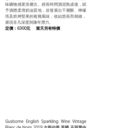
味礦物感更添層次。經長時間酒泥熟成後，賦
予酒體柔滑奶油質地，並發展出千層酥、檸檬
塔及烘烤堅果的複雜風味，收結悠長而精緻，
展現非凡深度與陳年潛力。
定價：6300元     當天另有特價
Gusborne English Sparkling Wine Vintage 
Blanc de Noirs 2019 
古斯伯恩 
英國 不甜黑中