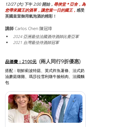
12/27 (六) 下午 2:00 開始，
尋俠堂＊亞舍，為
您帶來國王的酒單，讓您當一日的國王，
感受
英國皇室御用氣泡酒的精彩！
講師 
Carlos Chen 陳冠璋
2024 亞洲最佳法國酒侍酒師比賽亞軍
2021 台灣最佳侍酒師冠軍
 (兩人同行9折優惠)
品酒費：2100元
搭配：朝鮮薊波特菇、英式炸魚薯條、法式奶
油蘑菇燉雞、瑪莎拉雪利燉牛臉頰肉、法國麵
包