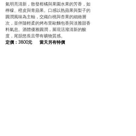
氣明亮清新，散發柑橘與果園水果的芳香，如
檸檬、橙皮與青蘋果。口感以熟蘋果與梨子的
圓潤風味為主軸，交織白桃與杏果的細緻層
次，並伴隨輕柔的烤布里歐麵包香與淡雅甜香
料氣息。酒體優雅圓潤，展現活潑清新的酸
度，尾韻悠長且帶有礦物質感。
定
價：3800元  
當天另有特價