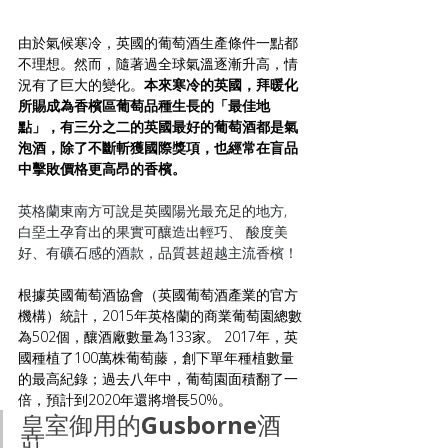
由於氣候寒冷，英國的葡萄酒生產條件一點都
不理想。然而，隨著過全球氣溫逐漸升高，情
況有了巨大的變化。
本來寒冷的英國，拜暖化
所賜成為香檳區葡萄品種生長的「最佳地
點」，有三分之二的英國最好的葡萄酒都是氣
泡酒，除了不斷斬獲國際獎項，也經常在盲品
中擊敗價格更高昂的香檳。
英格蘭東南方可說是英國陽光最充足的地方, 
白堊土孕育出的果實可釀造出輕巧、 酸度美
好、有礦石感的酒款，品質甚超越主流香檳！
根據英國葡萄酒協會（英國葡萄酒產業的官方
機構）統計，2015年英格蘭的商業葡萄園總數
為502個，釀酒廠數量為133家。 2017年，英
國種植了100萬株葡萄藤，創下單年種植數量
的最高紀錄；過去八年中，葡萄園面積翻了一
倍，預計到2020年還將增長50%。
皇室御用的Gusborne酒
莊