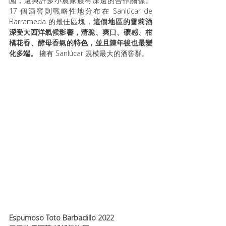
園，還與許多小農家族有深遠的合作關係。
17 個酒窖則戰略性地分布在 Sanlúcar de 
Barrameda 的最佳區塊，
這個地區的雪莉酒
深受大西洋氣候影響，清脆、爽口、礦感、柑
橘花香、酵母香氣的特色，並且陳年後也最變
化多端。
 擁有 Sanlúcar 規模最大的酒窖群。
Espumoso Toto Barbadillo 2022