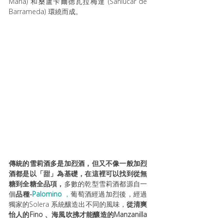
María) 和桑盧卡爾德瓦拉梅達 (Sanlúcar de 
Barrameda) 環繞而成。
傳統的雪莉酒多是加烈酒，但又不像一般加烈
酒都是以「甜」為基礎，在這裡可以找到從無
糖到全糖全品項，
多數的乾型雪莉酒都源自一
個
品種-
Palomino 
，
葡萄酒經過加烈後，經過
獨家的Solera 系統釀造出不同的風味，
從清爽
怡人的Fino 、海風吹拂才能釀造的Manzanilla 