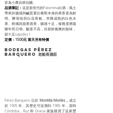
皆為小農自耕自釀。
品酒筆記：
這是新世代的Palomina白酒：風土
帶來的礦感與鹹質要比葡萄本身的果香更為鮮
明。酵母味與白花香氣，夾雜成熟的白色水
果、柑橘與蘋果酒香，礦感十足，複雜度將隨
陳年而日增。酸度不高，但新鮮脆爽的餘味，
卻十足sapidez！
定價：1500元 當天另有特價
Bodegas Pérez 
Barquero 老船長酒莊
Pérez Barquero 位於
 Montilla Moriles，
成立
於 1905 年，其歷史可追溯到 1985 年，當時 
Córdoba、Ruz 和 Gracia 家族購買了這家歷