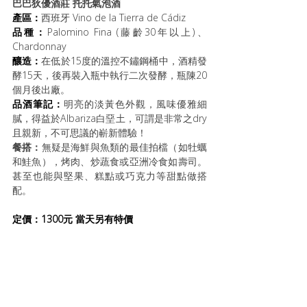
巴巴狄優酒莊 托托氣泡酒
產區：
西班牙 
Vino de la Tierra de Cádiz
品種：
Palomino Fina (藤齡30年以上)、
Chardonnay
釀造：
在低於15度的溫控不鏽鋼桶中，酒精發
酵15天，後再裝入瓶中執行二次發酵，瓶陳20
個月後出廠。
品酒筆記：
明亮的淡黃色外觀，風味優雅細
膩，得益於Albariza白堊土，可謂是非常之dry
且親新，不可思議的嶄新體驗！
餐搭：
無疑是海鮮與魚類的最佳拍檔（如牡蠣
和鮭魚），烤肉、炒蔬食或亞洲冷食如壽司。
甚至也能與堅果、糕點或巧克力等甜點做搭
配。
定價：1300元 當天另有特價