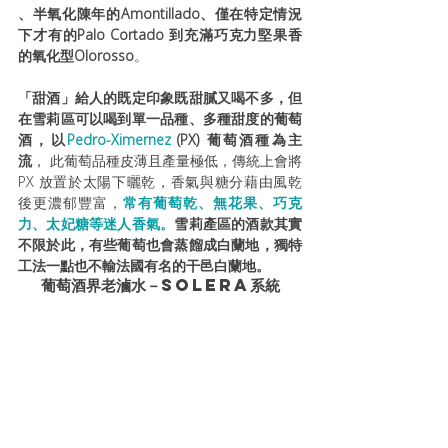
、半氧化陳年的Amontillado、僅在特定情況
下才有的Palo Cortado 到充滿巧克力堅果香
的氧化型Olorosso
。
「甜酒」給人的既定印象既甜膩又喝不多，但
在雪莉區可以喝到單一品種、多種甜度的葡萄
酒，以
Pedro-Ximernez 
(PX) 葡萄酒種為主
流
， 此葡萄品種皮薄且產量極低，傳統上會將 
PX 放置於太陽下曬乾，香氣與糖分藉由風乾
後更濃郁豐富，
常有葡萄乾、無花果、巧克
力、太妃糖等迷人香氣。
雪莉產區的酒款其實
不限於此，有些葡萄也會蒸餾成白蘭地，獨特
工法一點也不輸法國有名的干邑白蘭地。
葡萄酒界老滷水－Solera系統