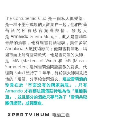
The Contubernio Club 是一個私人俱樂部，
是一群不墨守成規的人聚集在一起，他們對葡
萄酒的所有感官充滿熱情。發起人
是
 Armando
 Guerra Monge ，此人是雪莉區
最酷的酒咖，他有釀雪莉酒經驗，擔任多家 
Andalucia 大廠技術顧問；他開雪莉酒吧，喝
遍市面上所有雪莉款式；他是雪莉酒的大師，
是 MW (Masters of Wine) 和 MS (Master 
Sommeliers) 遇到雪莉酒問題請教的對象。代
理商 Salud 堅持了 2 年半，終於讓大師同意把
他的「選酒」分享給台灣酒友。
這些雪莉酒的
珍貴在於「市面沒有的獨家裝瓶」，只有 
Armando 才有辦法讓酒莊特地為他『選桶裝
瓶』，並且部分的酒款只專門為了『雪莉共犯
團俱樂部』成員釀造。
 Xpertvinum 唯酒主義