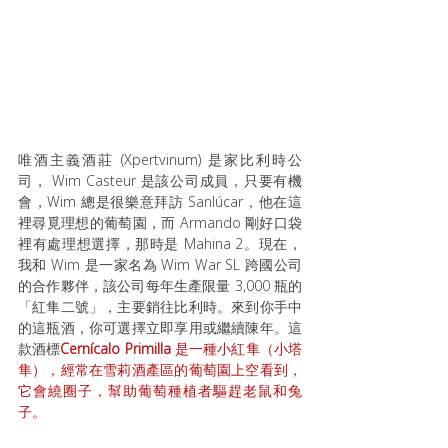
唯酒主義酒莊 (Xpertvinum) 是家比利時公
司， Wim Casteur 是該公司成員，只要有機
會，Wim 總是很樂意拜訪 Sanlúcar，他在這
裡尋覓理想的葡萄園，而 Armando 剛好口袋
裡有處理想選擇，那時是 Mahina 2。現在，
我和 Wim 是一家名為 Wim War SL 跨國公司
的合作夥伴，該公司每年生產限量 3,000 瓶的
「紅隼二號」，主要銷往比利時。來到你手中
的這瓶酒，你可選擇立即享用或繼續陳年。這
款酒標
Cernícalo Primilla 
是一種小紅隼（小塔
隼），經常在雪莉酒產區的葡萄園上空看到，
它會繞圈子，幫助葡萄種植者驅趕老鼠和兔
子。