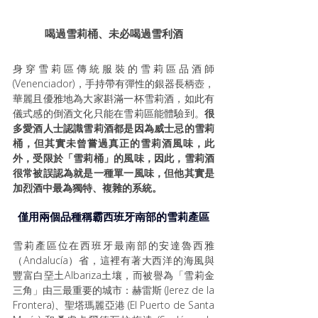
喝過雪莉桶、未必喝過雪利酒
身穿雪莉區傳統服裝的雪莉區品酒師
(Venenciador)，手持帶有彈性的銀器長柄壺，
華麗且優雅地為大家斟滿一杯雪莉酒，如此有
儀式感的倒酒文化只能在雪莉區能體驗到。
很
多愛酒人士認識雪莉酒都是因為威士忌的雪莉
桶，但其實未曾嘗過真正的雪莉酒風味，此
外，受限於「雪莉桶」的風味，因此，雪莉酒
很常被誤認為就是一種單一風味，但他其實是
加烈酒中最為獨特、複雜的系統。
僅用兩個品種稱霸西班牙南部的雪莉產區
雪莉產區位在西班牙最南部的安達魯西雅
（Andalucía）省，這裡有著大西洋的海風與
豐富白堊土Albariza土壤，而被譽為「雪莉金
三角」由三最重要的城市：赫雷斯 (Jerez de la 
Frontera)、聖塔瑪麗亞港 (El Puerto de Santa 