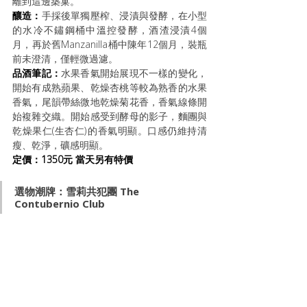
離到這邊築巢。
釀造：
手採後單獨壓榨、浸漬與發酵，在小型
的水冷不鏽鋼桶中溫控發酵，酒渣浸漬4個
月，再於舊Manzanilla桶中陳年12個月，裝瓶
前未澄清，僅輕微過濾。
品酒筆記：
水果香氣開始展現不一樣的變化，
開始有成熟蘋果、乾燥杏桃等較為熟香的水果
香氣，尾韻帶絲微地乾燥菊花香，香氣線條開
始複雜交織。開始感受到酵母的影子，麵團與
乾燥果仁(生杏仁)的香氣明顯。口感仍維持清
瘦、乾淨，礦感明顯。
定價：1350元 當天另有特價
選物潮牌：雪莉共犯團 The 
Contubernio Club