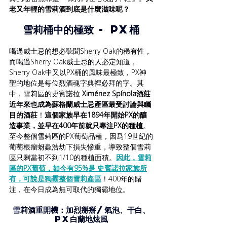
老又年輕的雪莉酒到底是什麼滋味呢？
雪莉桶中的極致 - PX桶
喝過威士忌的想必聽聞Sherry Oak的稀有性，
而喝過Sherry Oak威士忌的人必定知道，
Sherry Oak中又以PX桶的風味最極致，PX神
聖的地位是每位烈酒魂字典裡必拜的字。其
中，雪莉區的史賓諾拉 
Ximénez Spínola酒莊
近年來也成為蘇格蘭威士忌產區最受討論與矚
目的酒莊
！
這個家族早在1894年開始PX的釀
造事業，並早在400年前就只專注PX的種植
。
至今整個雪莉區的PX葡萄品種，因爲19世紀的
葡萄根瘤蚜蟲浩劫下損失慘重，導致整個雪莉
區只剩當初不到1/10的種植面積。
因此，雪莉
區的PX葡萄，如今有95%是 史賓諾拉家族所
有，可說是獨霸整個雪莉產區
！400年的賭
注，在今日成為無可取代的獨霸地位。
雪莉酒重開機：加烈掰掰/氣泡、干白、
PX白蘭地炫風