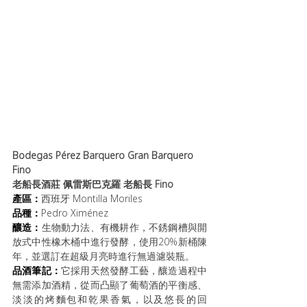
Bodegas Pérez Barquero ﻿Gran Barquero 
Fino
老船長酒莊 佩雷斯巴克羅 老船長 Fino
產區：
西班牙 
Montilla Moriles
品種：
Pedro Ximénez
釀造：
生物動力法、有機耕作，不銹鋼槽與開
放式中性橡木桶中進行發酵
，使用20%新桶陳
年，並選訂在超級月亮時進行無過濾裝瓶。
品酒筆記：
它採用天然發酵工藝，釀造過程中
無需添加酒精，從而凸顯了葡萄酒的平衡感、
淡淡的烤麵包和乾果香氣，以及悠長的回