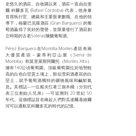
史悠久的酒莊。自收購以來，酒莊一直由拉斐
爾·科爾多瓦 (Rafael Córdoba) 代表，他身兼
首席執行官、總裁和主要股東數職。在他的領
導下，格蘭巴克羅酒莊 (Gran Barquero) 的葡
萄酒贏得了良好的聲譽，並限量發行了酒莊創
立時期的古老Soleras陳釀葡萄酒。
Pérez Barquero在Montilla-Moriles產區有兩
大優質產區－蒙蒂利亞山脈（Sierra de 
Montilla）和莫里萊斯阿爾托（Moriles Alto）
擁有140公頃葡萄園。頂級葡萄園位於地勢較
高的白色白堊質土壤上，類似雪莉酒產區的白
堊土，賦予葡萄酒獨特的礦物風味和鹹鮮氣
息
。
其標誌—一位船夫扛著三個木桶（分別代
表三位創始人兄弟）—可追溯到 20 世紀 50 
年代。這個標誌旨在喚起人們對瓜達爾基維爾
河可以通航至科爾多瓦的時代的記憶。