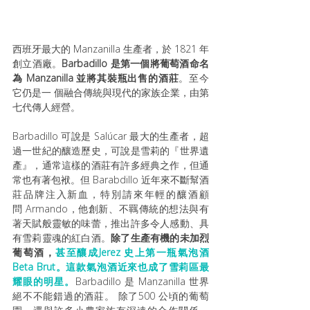
西班牙最大的 Manzanilla 生產者，於 1821 年
創立酒廠。
Barbadillo 是第一個將葡萄酒命名
為 Manzanilla 並將其裝瓶出售的酒莊
。至今
它仍是一 個融合傳統與現代的家族企業，由第
七代傳人經營。
Barbadillo 可說是 Salúcar 最大的生產者，超
過一世紀的釀造歷史，可說是雪莉的『世界遺
產』，通常這樣的酒莊有許多經典之作，但通
常也有著包袱。但 Barabdillo 近年來不斷幫酒
莊品牌注入新血，特別請來年輕的釀酒顧
問 Armando，他創新、不羈傳統的想法與有
著天賦般靈敏的味蕾，推出許多令人感動、具
有雪莉靈魂的紅白酒。
除了生產有機的未加烈
葡萄酒，
甚至釀成Jerez 史上第一瓶氣泡酒
Beta Brut。這款氣泡酒近來也成了雪莉區最
耀眼的明星。
Barbadillo 是 Manzanilla 世界
絕不不能錯過的酒莊。 除了500 公頃的葡萄