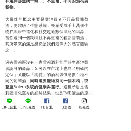
和選擇那些獨一無二、不重複、不同的酒桶裝
載物。
大爆炸的概念主要是讓消費者不只品嘗葡萄
酒，更體驗了生態系統：去感受成千上萬個生
物在黑暗中進化和社交超過數個世紀的結晶。
當你遇到一個獨特且不再重複的嶄新雪莉酒，
其所帶來的滿足感仍是我們最偉大的感官體驗
之一。
過去雪莉區沒有一家雪莉酒莊能同時生產消費
者認可的產品，又可以在市場上也自己明確的
定位；又能以「獨特」的酒桶裝供應數百種不
同的葡萄酒；
同時還要能維持同一個木桶，或
整座Solera系統的健康與運行。
這種矛盾是雪
莉區演化至今的必然結果，也是TWB誕生的原
因。
LINE台北
LINE嘉義
FB台北
FB嘉義
IG嘉義