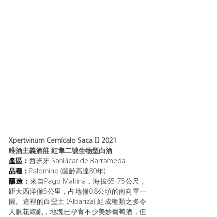
Xpertvinum Cernícalo Saca II 2021 
唯酒主義酒莊 紅隼二號生物型白酒
產區：
西班牙 
Sanlúcar de Barrameda
品種：
Palomino (藤齡高達80年)
釀造：
來自Pago Mahina，海拔65-75公尺，
距大西洋僅5公里，占地僅0.8公頃的南向單一
園。這裡的
白堊土 (Albariza) 組成種類之多令
人眼花繚亂，地塊已孕育不少美妙葡萄酒，但