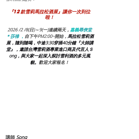
『12款雪莉馬拉松酒展』讓你一次到位
啦！
2026 /2 /8(日)～9(一)連續兩天，
嘉義
尋俠堂
＊莎祿
 ，
自下午PM2:00~開始，
馬拉松雪莉酒
展，隨到隨喝，中途3:30穿插40分鐘『大師講
堂』，邀請台灣雪莉酒專業進口商及代言人Ｓ
ong，與大家一起深入探討雪利酒的多元風
貌。
歡迎大家報名！
講師 
Song