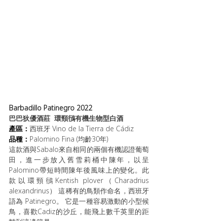
Barbadillo Patinegro 2022
巴巴狄優酒莊  環頸鴴有機生物型白酒
產區：
西班牙 
Vino de la Tierra de Cádiz
品種：
Palomino Fina (均齡30年)
這款酒與Sabalo來自相同的兩個有機認證葡萄
田，進一步放入舊雪莉桶中陳年，以呈 
Palomino帶短時間陳年後風味上的變化。此
款以環頸鴴Kentish plover（Charadrius 
alexandrinus） 這稀有的鳥類作命名，西班牙
語為 Patinegro。 它是一種容易激動的小型候
鳥，喜歡Cadiz的沙丘，能飛上數千英里的距