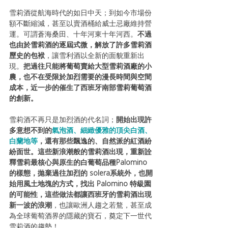
雪莉酒從航海時代的如日中天；到如今市場份
額不斷縮減，甚至以賣酒桶給威士忌廠維持營
運。可謂蒼海桑田、十年河東十年河西。
不過
也由於雪莉酒的逐屆式微，解放了許多雪莉酒
歷史的包袱
，讓雪利酒以全新的面貌重新出
現。
把過往只能將葡萄賣給大型雪莉酒廠的小
農，也不在受限於加烈需要的漫長時間與空間
成本，近一步的催生了西班牙南部雪莉葡萄酒
的創新。
雪莉酒不再只是加烈酒的代名詞；
開始出現許
多意想不到的
氣泡酒、細緻優雅的頂尖白酒、
白蘭地等
，還有那些飄逸的、自然派的紅酒紛
紛面世。
這些新浪潮般的雪莉酒出現，重新詮
釋雪莉最核心與原生的白葡萄品種Palomino
的樣態，拋棄過往加烈的 solera系統外，也開
始用風土地塊的方式，找出 Palomino 特級園
的可能性，這些做法都讓西班牙的雪莉酒出現
新一波的浪潮
，也讓歐洲人趨之若鶩，
甚至成
為全球葡萄酒界的隱藏的寶石，奠定下一世代
雪莉酒的趨勢！