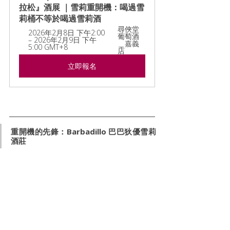
拉松』酒展 ｜雪莉重開機：喝過雪
莉桶不等於喝過雪莉酒
尋俠堂
2026年2月8日 下午2:00 
葡萄酒
– 2026年2月9日 下午
＿嘉義
5:00 GMT+8
店
立即報名
重開機的先鋒：Barbadillo 巴巴狄優雪莉
酒莊