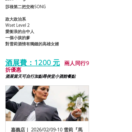
莎祿第二把交椅SONG
政大政治系
Wset Level 2
愛衝浪的台中人
一個小孩的爹
對雪莉酒情有獨鍾的高雄女婿
酒展費：1200 元
兩人同行9
折優惠
酒展當天可自行加點尋俠堂小酒館餐點
嘉義店｜ 2026/02/09-10 雪莉『馬